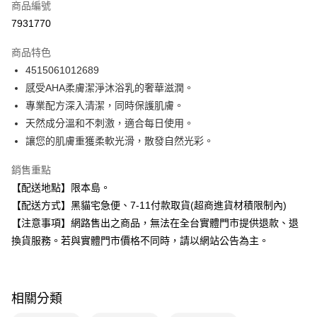
商品編號
信用卡分期付款
7931770
3 期 0 利率 每期
NT$106
21家銀行
商品特色
合作金庫商業銀行
第一商業銀行
超商取貨付款
4515061012689
華南商業銀行
彰化商業銀行
感受AHA柔膚潔淨沐浴乳的奢華滋潤。
LINE Pay
上海商業儲蓄銀行
台北富邦商業銀行
國泰世華商業銀行
兆豐國際商業銀行
專業配方深入清潔，同時保護肌膚。
Apple Pay
臺灣中小企業銀行
台中商業銀行
天然成分溫和不刺激，適合每日使用。
匯豐（台灣）商業銀行
華泰商業銀行
讓您的肌膚重獲柔軟光滑，散發自然光彩。
街口支付
聯邦商業銀行
遠東國際商業銀行
元大商業銀行
永豐商業銀行
悠遊付
銷售重點
玉山商業銀行
星展（台灣）商業銀行
【配送地點】限本島。
台新國際商業銀行
中國信託商業銀行
Google Pay
【配送方式】黑貓宅急便、7-11付款取貨(超商進貨材積限制內)
台灣樂天信用卡公司
全盈+PAY
【注意事項】網路售出之商品，無法在全台實體門市提供退款、退
換貨服務。若與實體門市價格不同時，請以網站公告為主。
大哥付你分期
相關說明
【大哥付你分期使用說明】
ATM付款
1.本服務由台灣大哥大提供，台灣大哥大用戶可立即使用無須另外申請。
相關分類
2.付款方式選擇「大哥付你分期」，訂單成立後會自動跳轉到大哥付的交易