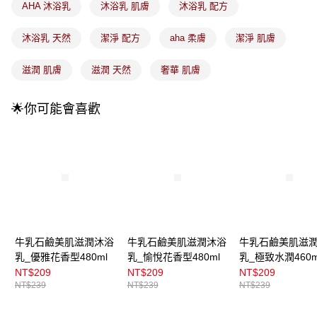
流程，驗證手機門號後，選擇欲分期的期數、繳款截止日，確認付款後即完
AHA 沐浴乳
沐浴乳 肌膚
沐浴乳 配方
運送方式
成交易。
3.實際核准額度、可分期數及費用金額請依後續交易確認頁面所載為準。
全家取貨付款
沐浴乳 天然
潔淨 配方
aha 柔膚
潔淨 肌膚
4.訂單成立30分鐘內，如未前往確認交易或遇審核未通過，訂單將自動取
每筆NT$100，滿NT$899(含以上)免運費
消。如遇「轉專審核」未通過狀況，表示未達大哥付你分期系統評分，恕無
法說明評估內容。
滋潤 肌膚
滋潤 天然
奢華 肌膚
付款後全家取貨
【繳款方式說明】
1.分期款項不併入電信帳單，「大哥付你分期」於每月結算日後寄送繳費提
每筆NT$100，滿NT$899(含以上)免運費
醒簡訊。
🌟你可能會喜歡
2.透過簡訊連結打開帳單後，可選擇「超商條碼／台灣大直營門市／銀行轉
7-11取貨付款
帳／街口支付／iPASS MONEY」等通路繳費。
每筆NT$100，滿NT$899(含以上)免運費
【注意事項】
付款後7-11取貨
1.本服務係由「台灣大哥大股份有限公司」（以下簡稱本公司）所提供，讓
用戶於交易時，得透過本服務購買商品或服務，並由商店將買賣／分期付款
每筆NT$100，滿NT$899(含以上)免運費
買賣價金債權讓與本公司後，依約使用本公司帳單繳交帳款。
2.基於同意付款使用「大哥付你分期」之契約關係目的，商店將以您的個人
宅配
資料（包含姓名、電話或地址）提供予台灣大哥大進項蒐集、處理及利用，
由本公司與您本人進行分期帳單所需資料之確認、核對及更正。
每筆NT$100，滿NT$899(含以上)免運費
牛乳石鹼美肌滋潤沐浴
牛乳石鹼美肌滋潤沐浴
牛乳石鹼美肌滋
3.完整用戶服務條款，請詳閱以下連結：
https://oppay.tw/userRule
乳_優雅花香型480ml
乳_愉悅花香型480ml
乳_極致水潤460m
付款後門市自取
NT$209
NT$209
NT$209
每筆NT$100，滿NT$399(含以上)免運費
NT$239
NT$239
NT$239