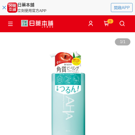
日藥本舖
開啟APP
立刻使用官方APP
0
1
/
1