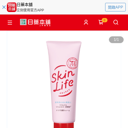
日藥本舖
開啟APP
立刻使用官方APP
0
1
/
1