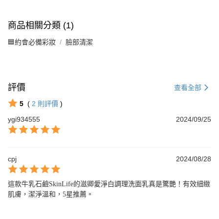
商品相關分類 (1)
🟦約會必備彩妝
臉部清潔
評價
查看全部
5
(
2
則評價
)
ygi934555
2024/09/25
cpj
2024/08/28
這款牛乳石鹼SkinLife的滋卿愛淨白調理洗面乳真是驚艷！有效細緻
肌膚，潔淨溫和，5星推薦。