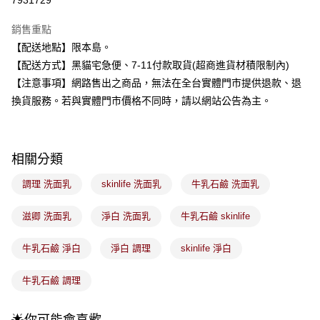
7931729
3 期 0 利率 每期
NT$48
21家銀行
銷售重點
合作金庫商業銀行
第一商業銀行
超商取貨付款
【配送地點】限本島。
華南商業銀行
彰化商業銀行
【配送方式】黑貓宅急便、7-11付款取貨(超商進貨材積限制內)
LINE Pay
上海商業儲蓄銀行
台北富邦商業銀行
國泰世華商業銀行
兆豐國際商業銀行
【注意事項】網路售出之商品，無法在全台實體門市提供退款、退
Apple Pay
臺灣中小企業銀行
台中商業銀行
換貨服務。若與實體門市價格不同時，請以網站公告為主。
匯豐（台灣）商業銀行
華泰商業銀行
街口支付
聯邦商業銀行
遠東國際商業銀行
元大商業銀行
永豐商業銀行
悠遊付
玉山商業銀行
星展（台灣）商業銀行
相關分類
台新國際商業銀行
中國信託商業銀行
Google Pay
調理 洗面乳
skinlife 洗面乳
牛乳石鹼 洗面乳
台灣樂天信用卡公司
全盈+PAY
滋卿 洗面乳
淨白 洗面乳
牛乳石鹼 skinlife
大哥付你分期
相關說明
牛乳石鹼 淨白
淨白 調理
skinlife 淨白
【大哥付你分期使用說明】
ATM付款
1.本服務由台灣大哥大提供，台灣大哥大用戶可立即使用無須另外申請。
牛乳石鹼 調理
2.付款方式選擇「大哥付你分期」，訂單成立後會自動跳轉到大哥付的交易
流程，驗證手機門號後，選擇欲分期的期數、繳款截止日，確認付款後即完
運送方式
成交易。