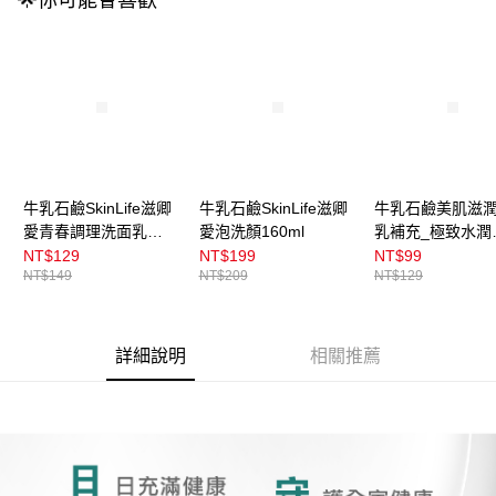
🌟你可能會喜歡
3.實際核准額度、可分期數及費用金額請依後續交易確認頁面所載為準。
全家取貨付款
4.訂單成立30分鐘內，如未前往確認交易或遇審核未通過，訂單將自動取
每筆NT$100，滿NT$899(含以上)免運費
消。如遇「轉專審核」未通過狀況，表示未達大哥付你分期系統評分，恕無
法說明評估內容。
付款後全家取貨
【繳款方式說明】
1.分期款項不併入電信帳單，「大哥付你分期」於每月結算日後寄送繳費提
每筆NT$100，滿NT$899(含以上)免運費
醒簡訊。
2.透過簡訊連結打開帳單後，可選擇「超商條碼／台灣大直營門市／銀行轉
7-11取貨付款
帳／街口支付／iPASS MONEY」等通路繳費。
每筆NT$100，滿NT$899(含以上)免運費
【注意事項】
牛乳石鹼SkinLife滋卿
牛乳石鹼SkinLife滋卿
牛乳石鹼美肌滋
付款後7-11取貨
1.本服務係由「台灣大哥大股份有限公司」（以下簡稱本公司）所提供，讓
愛青春調理洗面乳
愛泡洗顏160ml
乳補充_極致水潤
用戶於交易時，得透過本服務購買商品或服務，並由商店將買賣／分期付款
130g
340ml
NT$129
NT$199
NT$99
每筆NT$100，滿NT$899(含以上)免運費
買賣價金債權讓與本公司後，依約使用本公司帳單繳交帳款。
NT$149
NT$209
NT$129
2.基於同意付款使用「大哥付你分期」之契約關係目的，商店將以您的個人
宅配
資料（包含姓名、電話或地址）提供予台灣大哥大進項蒐集、處理及利用，
由本公司與您本人進行分期帳單所需資料之確認、核對及更正。
每筆NT$100，滿NT$899(含以上)免運費
3.完整用戶服務條款，請詳閱以下連結：
https://oppay.tw/userRule
詳細說明
相關推薦
付款後門市自取
每筆NT$100，滿NT$399(含以上)免運費