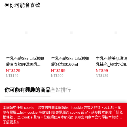
🌟你可能會喜歡
牛乳石鹼SkinLife滋卿
牛乳石鹼SkinLife滋卿
牛乳石鹼美肌滋
愛青春調理洗面乳
愛泡洗顏160ml
乳補充_極致水潤
130g
340ml
NT$129
NT$199
NT$99
NT$149
NT$209
NT$129
你可能有興趣的商品
全站排行
本網站中使用 cookie，欲查詢有關本網站使用 cookie 方式之詳情，及若您不希
熱門標籤
望在電腦上使用 cookie 時應如何變更電腦的 cookie 設定，請參閱本網站「
隱私
權條款
」之 Cookie 聲明。您繼續使用本網站即表示您同意本公司得按本網站使
用條款之 Cookie 聲明使用 cookie。
了解更多 >