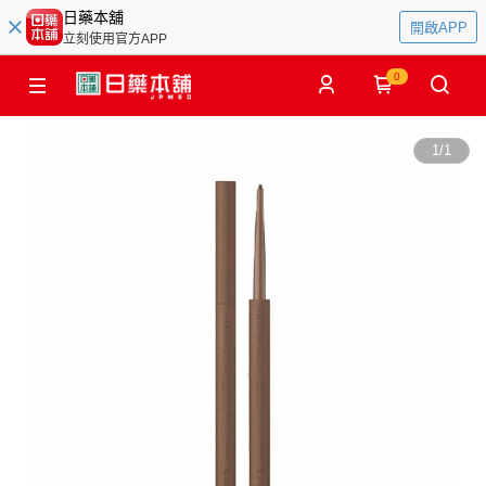
日藥本舖
開啟APP
立刻使用官方APP
0
1
/
1