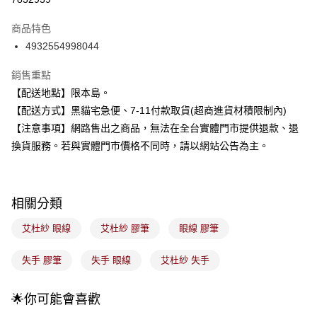
3 期 0 利率 每期
NT$153
21家銀行
商品特色
合作金庫商業銀行
第一商業銀行
超商取貨付款
4932554998044
華南商業銀行
彰化商業銀行
LINE Pay
上海商業儲蓄銀行
台北富邦商業銀行
銷售重點
國泰世華商業銀行
兆豐國際商業銀行
Apple Pay
【配送地點】限本島。
臺灣中小企業銀行
台中商業銀行
【配送方式】黑貓宅急便、7-11付款取貨(超商進貨材積限制內)
匯豐（台灣）商業銀行
華泰商業銀行
街口支付
聯邦商業銀行
遠東國際商業銀行
【注意事項】網路售出之商品，無法在全台實體門市提供退款、退
元大商業銀行
永豐商業銀行
悠遊付
換貨服務。若與實體門市價格不同時，請以網站公告為主。
玉山商業銀行
星展（台灣）商業銀行
台新國際商業銀行
中國信託商業銀行
Google Pay
台灣樂天信用卡公司
全盈+PAY
相關分類
大哥付你分期
艾杜紗 眼線
艾杜紗 膠筆
眼線 膠筆
相關說明
【大哥付你分期使用說明】
失手 膠筆
失手 眼線
艾杜紗 失手
ATM付款
1.本服務由台灣大哥大提供，台灣大哥大用戶可立即使用無須另外申請。
2.付款方式選擇「大哥付你分期」，訂單成立後會自動跳轉到大哥付的交易
流程，驗證手機門號後，選擇欲分期的期數、繳款截止日，確認付款後即完
🌟你可能會喜歡
運送方式
成交易。