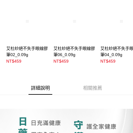
3.實際核准額度、可分期數及費用金額請依後續交易確認頁面所載為準。
全家取貨付款
4.訂單成立30分鐘內，如未前往確認交易或遇審核未通過，訂單將自動取
每筆NT$100，滿NT$899(含以上)免運費
消。如遇「轉專審核」未通過狀況，表示未達大哥付你分期系統評分，恕無
法說明評估內容。
付款後全家取貨
【繳款方式說明】
1.分期款項不併入電信帳單，「大哥付你分期」於每月結算日後寄送繳費提
每筆NT$100，滿NT$899(含以上)免運費
醒簡訊。
2.透過簡訊連結打開帳單後，可選擇「超商條碼／台灣大直營門市／銀行轉
7-11取貨付款
帳／街口支付／iPASS MONEY」等通路繳費。
艾杜紗絕不失手眼線膠
艾杜紗絕不失手眼線膠
艾杜紗絕不失手
每筆NT$100，滿NT$899(含以上)免運費
筆02_0.09g
筆06_0.09g
筆04_0.09g
【注意事項】
付款後7-11取貨
1.本服務係由「台灣大哥大股份有限公司」（以下簡稱本公司）所提供，讓
NT$459
NT$459
NT$459
用戶於交易時，得透過本服務購買商品或服務，並由商店將買賣／分期付款
每筆NT$100，滿NT$899(含以上)免運費
買賣價金債權讓與本公司後，依約使用本公司帳單繳交帳款。
2.基於同意付款使用「大哥付你分期」之契約關係目的，商店將以您的個人
宅配
資料（包含姓名、電話或地址）提供予台灣大哥大進項蒐集、處理及利用，
由本公司與您本人進行分期帳單所需資料之確認、核對及更正。
每筆NT$100，滿NT$899(含以上)免運費
詳細說明
相關推薦
3.完整用戶服務條款，請詳閱以下連結：
https://oppay.tw/userRule
付款後門市自取
每筆NT$100，滿NT$399(含以上)免運費