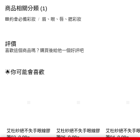
商品相關分類 (1)
🟦約會必備彩妝
眉、眼、唇、腮彩妝
評價
喜歡這個商品嗎？購買後給他一個好評吧
🌟你可能會喜歡
艾杜紗絕不失手眼線膠
艾杜紗絕不失手眼線膠
艾杜紗絕不失手
筆02_0.09g
筆06_0.09g
筆04_0.09g