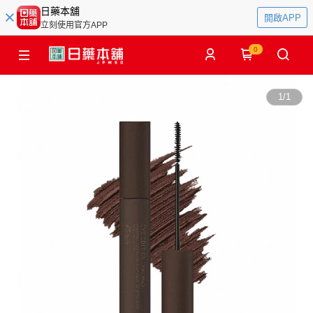
日藥本舖
開啟APP
立刻使用官方APP
0
1
/
1