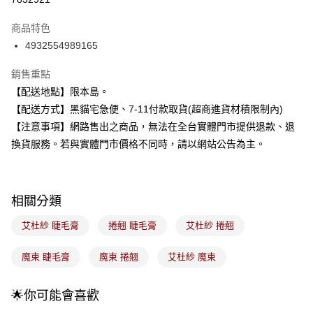
3 期 0 利率 每期
NT$180
21家銀行
商品特色
合作金庫商業銀行
第一商業銀行
超商取貨付款
4932554989165
華南商業銀行
彰化商業銀行
LINE Pay
上海商業儲蓄銀行
台北富邦商業銀行
銷售重點
國泰世華商業銀行
兆豐國際商業銀行
Apple Pay
【配送地點】限本島。
臺灣中小企業銀行
台中商業銀行
【配送方式】黑貓宅急便、7-11付款取貨(超商進貨材積限制內)
匯豐（台灣）商業銀行
華泰商業銀行
街口支付
聯邦商業銀行
遠東國際商業銀行
【注意事項】網路售出之商品，無法在全台實體門市提供退款、退
元大商業銀行
永豐商業銀行
悠遊付
換貨服務。若與實體門市價格不同時，請以網站公告為主。
玉山商業銀行
星展（台灣）商業銀行
台新國際商業銀行
中國信託商業銀行
Google Pay
台灣樂天信用卡公司
全盈+PAY
相關分類
大哥付你分期
艾杜紗 睫毛膏
捲翹 睫毛膏
艾杜紗 捲翹
相關說明
【大哥付你分期使用說明】
魔束 睫毛膏
魔束 捲翹
艾杜紗 魔束
ATM付款
1.本服務由台灣大哥大提供，台灣大哥大用戶可立即使用無須另外申請。
2.付款方式選擇「大哥付你分期」，訂單成立後會自動跳轉到大哥付的交易
流程，驗證手機門號後，選擇欲分期的期數、繳款截止日，確認付款後即完
🌟你可能會喜歡
運送方式
成交易。