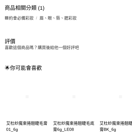
商品相關分類 (1)
🟦約會必備彩妝
眉、眼、唇、腮彩妝
評價
喜歡這個商品嗎？購買後給他一個好評吧
🌟你可能會喜歡
艾杜紗魔束捲翹睫毛膏
艾杜紗魔束捲翹睫毛底
艾杜紗魔束捲翹
01_6g
膏6g_LE08
膏BK_6g