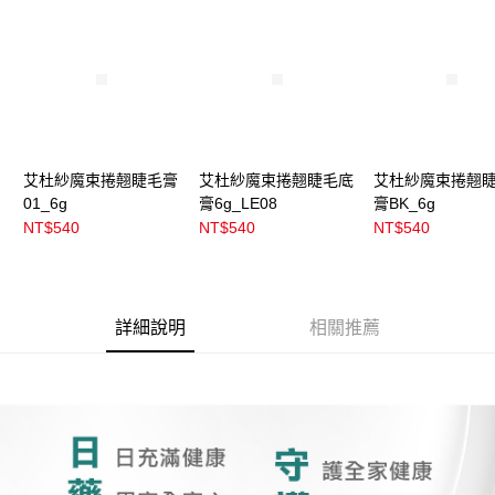
3.實際核准額度、可分期數及費用金額請依後續交易確認頁面所載為準。
全家取貨付款
4.訂單成立30分鐘內，如未前往確認交易或遇審核未通過，訂單將自動取
每筆NT$100，滿NT$899(含以上)免運費
消。如遇「轉專審核」未通過狀況，表示未達大哥付你分期系統評分，恕無
法說明評估內容。
付款後全家取貨
【繳款方式說明】
1.分期款項不併入電信帳單，「大哥付你分期」於每月結算日後寄送繳費提
每筆NT$100，滿NT$899(含以上)免運費
醒簡訊。
2.透過簡訊連結打開帳單後，可選擇「超商條碼／台灣大直營門市／銀行轉
7-11取貨付款
帳／街口支付／iPASS MONEY」等通路繳費。
艾杜紗魔束捲翹睫毛膏
艾杜紗魔束捲翹睫毛底
艾杜紗魔束捲翹
每筆NT$100，滿NT$899(含以上)免運費
01_6g
膏6g_LE08
膏BK_6g
【注意事項】
付款後7-11取貨
1.本服務係由「台灣大哥大股份有限公司」（以下簡稱本公司）所提供，讓
NT$540
NT$540
NT$540
用戶於交易時，得透過本服務購買商品或服務，並由商店將買賣／分期付款
每筆NT$100，滿NT$899(含以上)免運費
買賣價金債權讓與本公司後，依約使用本公司帳單繳交帳款。
2.基於同意付款使用「大哥付你分期」之契約關係目的，商店將以您的個人
宅配
資料（包含姓名、電話或地址）提供予台灣大哥大進項蒐集、處理及利用，
由本公司與您本人進行分期帳單所需資料之確認、核對及更正。
每筆NT$100，滿NT$899(含以上)免運費
詳細說明
相關推薦
3.完整用戶服務條款，請詳閱以下連結：
https://oppay.tw/userRule
付款後門市自取
每筆NT$100，滿NT$399(含以上)免運費