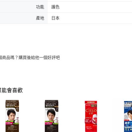
功能
護色
產地
日本
個商品嗎？購買後給他一個好評吧
可能會喜歡