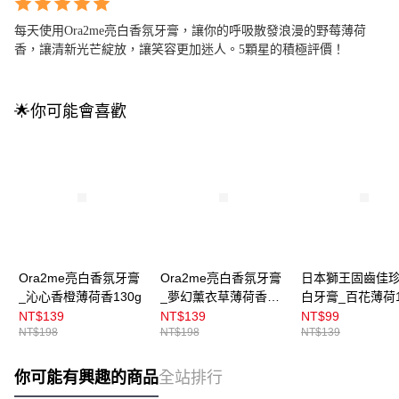
每天使用Ora2me亮白香氛牙膏，讓你的呼吸散發浪漫的野莓薄荷
香，讓清新光芒綻放，讓笑容更加迷人。5顆星的積極評價！
🌟你可能會喜歡
Ora2me亮白香氛牙膏
Ora2me亮白香氛牙膏
日本獅王固齒佳
_沁心香橙薄荷香130g
_夢幻薰衣草薄荷香
白牙膏_百花薄荷1
130g
NT$139
NT$139
NT$99
NT$198
NT$198
NT$139
你可能有興趣的商品
全站排行