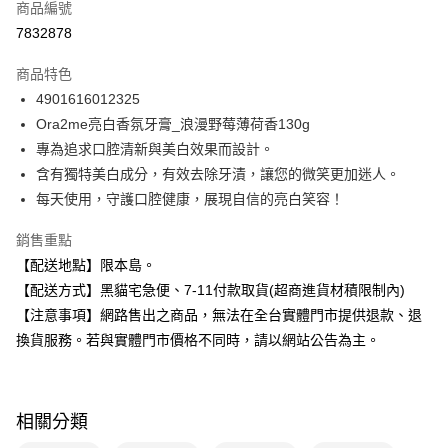
商品編號
信用卡分期付款
7832878
3 期 0 利率 每期
NT$46
21家銀行
商品特色
合作金庫商業銀行
第一商業銀行
超商取貨付款
4901616012325
華南商業銀行
彰化商業銀行
Ora2me亮白香氛牙膏_浪漫野莓薄荷香130g
LINE Pay
上海商業儲蓄銀行
台北富邦商業銀行
國泰世華商業銀行
兆豐國際商業銀行
專為追求口腔清新與美白效果而設計。
Apple Pay
臺灣中小企業銀行
台中商業銀行
含有獨特美白成分，有效去除牙漬，讓您的微笑更加迷人。
匯豐（台灣）商業銀行
華泰商業銀行
每天使用，守護口腔健康，展現自信的亮白笑容！
街口支付
聯邦商業銀行
遠東國際商業銀行
元大商業銀行
永豐商業銀行
悠遊付
銷售重點
玉山商業銀行
星展（台灣）商業銀行
【配送地點】限本島。
台新國際商業銀行
中國信託商業銀行
Google Pay
【配送方式】黑貓宅急便、7-11付款取貨(超商進貨材積限制內)
台灣樂天信用卡公司
全盈+PAY
【注意事項】網路售出之商品，無法在全台實體門市提供退款、退
換貨服務。若與實體門市價格不同時，請以網站公告為主。
大哥付你分期
相關說明
【大哥付你分期使用說明】
ATM付款
1.本服務由台灣大哥大提供，台灣大哥大用戶可立即使用無須另外申請。
相關分類
2.付款方式選擇「大哥付你分期」，訂單成立後會自動跳轉到大哥付的交易