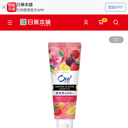
日藥本舖
開啟APP
立刻使用官方APP
0
1
/
1