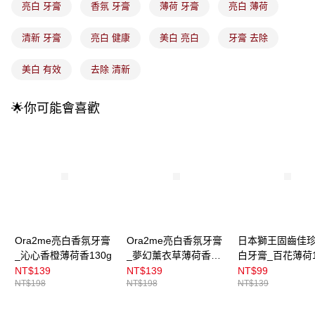
流程，驗證手機門號後，選擇欲分期的期數、繳款截止日，確認付款後即完
亮白 牙膏
香氛 牙膏
薄荷 牙膏
亮白 薄荷
運送方式
成交易。
3.實際核准額度、可分期數及費用金額請依後續交易確認頁面所載為準。
全家取貨付款
清新 牙膏
亮白 健康
美白 亮白
牙膏 去除
4.訂單成立30分鐘內，如未前往確認交易或遇審核未通過，訂單將自動取
每筆NT$100，滿NT$899(含以上)免運費
消。如遇「轉專審核」未通過狀況，表示未達大哥付你分期系統評分，恕無
法說明評估內容。
美白 有效
去除 清新
付款後全家取貨
【繳款方式說明】
1.分期款項不併入電信帳單，「大哥付你分期」於每月結算日後寄送繳費提
每筆NT$100，滿NT$899(含以上)免運費
醒簡訊。
🌟你可能會喜歡
2.透過簡訊連結打開帳單後，可選擇「超商條碼／台灣大直營門市／銀行轉
7-11取貨付款
帳／街口支付／iPASS MONEY」等通路繳費。
每筆NT$100，滿NT$899(含以上)免運費
【注意事項】
付款後7-11取貨
1.本服務係由「台灣大哥大股份有限公司」（以下簡稱本公司）所提供，讓
用戶於交易時，得透過本服務購買商品或服務，並由商店將買賣／分期付款
每筆NT$100，滿NT$899(含以上)免運費
買賣價金債權讓與本公司後，依約使用本公司帳單繳交帳款。
2.基於同意付款使用「大哥付你分期」之契約關係目的，商店將以您的個人
宅配
資料（包含姓名、電話或地址）提供予台灣大哥大進項蒐集、處理及利用，
由本公司與您本人進行分期帳單所需資料之確認、核對及更正。
每筆NT$100，滿NT$899(含以上)免運費
Ora2me亮白香氛牙膏
Ora2me亮白香氛牙膏
日本獅王固齒佳
3.完整用戶服務條款，請詳閱以下連結：
https://oppay.tw/userRule
_沁心香橙薄荷香130g
_夢幻薰衣草薄荷香
白牙膏_百花薄荷1
付款後門市自取
130g
NT$139
NT$139
NT$99
每筆NT$100，滿NT$399(含以上)免運費
NT$198
NT$198
NT$139