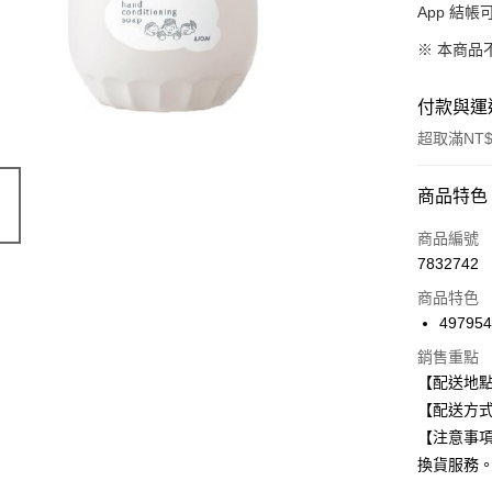
App 結
※ 本商品
付款與運
超取滿NT$
付款方式
商品特色
信用卡一
商品編號
7832742
信用卡分
商品特色
3 期 
49795
合作金
超商取貨
銷售重點
華南商
【配送地
LINE Pay
上海商
【配送方式
國泰世
Apple Pay
【注意事
臺灣中
匯豐（
換貨服務
街口支付
聯邦商