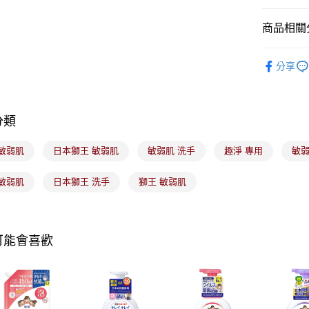
元大商
悠遊付
玉山商
商品相關分
台新國
Google Pa
台灣樂
美髮/美體
全盈+PAY
分享
大哥付你
相關說明
分類
【大哥付
ATM付款
1.本服務
2.付款方
 敏弱肌
日本獅王 敏弱肌
敏弱肌 洗手
趣淨 專用
敏弱
流程，驗
完成交易
運送方式
 敏弱肌
日本獅王 洗手
獅王 敏弱肌
3.實際核
4.訂單成
全家取貨
消。如遇
每筆NT$1
無法說明
【繳款方
可能會喜歡
付款後全
1.分期款
醒簡訊。
每筆NT$1
2.透過簡
帳／街口支
7-11取貨
【注意事
每筆NT$1