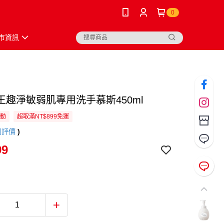
0
市資訊
王趣淨敏弱肌專用洗手慕斯450ml
活動
超取滿NT$899免運
則評價
)
99