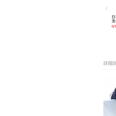
日
洗
4
NT
詳細