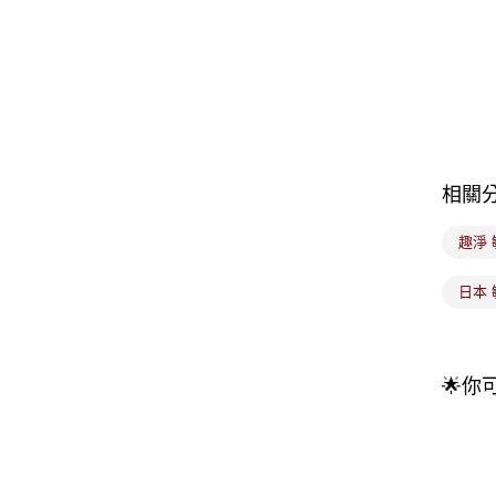
相關
趣淨
日本
🌟你