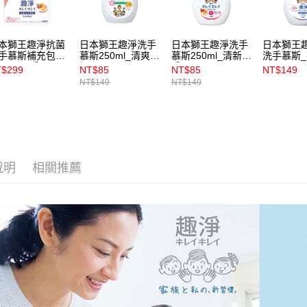
1.本服務
用戶於交
付款後7-1
款買賣價
每筆NT$1
本獅王趣淨抗菌
日本獅王趣淨洗手
日本獅王趣淨洗手
日本獅王
2.基於同
手慕斯補充包
慕斯250ml_清爽柑
慕斯250ml_清新果
洗手慕斯
資料（包
50ml_果香
橘
香
250ml
宅配
$299
NT$85
NT$85
NT$149
用，由本
NT$149
NT$149
3.完整用
每筆NT$1
付款後門
每筆NT$1
說明
相關推薦