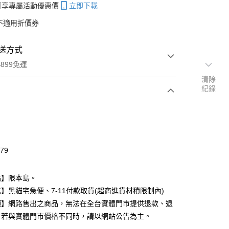
帳可享專屬活動優惠價
立即下載
不適用折價券
送方式
899免運
清除
紀錄
次付款
期付款
0 利率 每期
NT$99
21家銀行
479
庫商業銀行
第一商業銀行
付款
業銀行
彰化商業銀行
點】限本島。
業儲蓄銀行
台北富邦商業銀行
】黑貓宅急便、7-11付款取貨(超商進貨材積限制內)
華商業銀行
兆豐國際商業銀行
項】網路售出之商品，無法在全台實體門市提供退款、退
小企業銀行
台中商業銀行
台灣）商業銀行
華泰商業銀行
。若與實體門市價格不同時，請以網站公告為主。
業銀行
遠東國際商業銀行