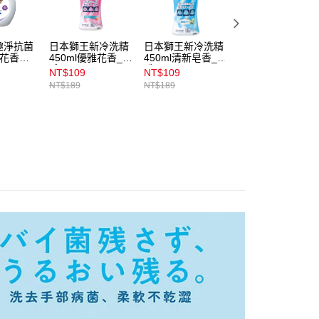
係由「台灣大哥大股份有限公司」（以下簡稱本公司）所提供，讓
易時，得透過本服務購買商品或服務，並由商店將買賣／分期付
1取貨
金債權讓與本公司後，依約使用本公司帳單繳交帳款。
00，滿NT$899(含以上)免運費
趣淨抗菌
日本獅王新冷洗精
日本獅王新冷洗精
日本獅王細潔適齦
意付款使用「大哥付你分期」之契約關係目的，商店將以您的個人
_花香
450ml優雅花香_本
450ml清新皂香_本
佳極致8效漱口水
含姓名、電話或地址）提供予台灣大哥大進項蒐集、處理及利
體
體
600ml果香
NT$109
NT$109
NT$300
公司與您本人進行分期帳單所需資料之確認、核對及更正。
NT$189
NT$189
戶服務條款，請詳閱以下連結：
https://oppay.tw/userRule
00，滿NT$899(含以上)免運費
市自取
00，滿NT$399(含以上)免運費