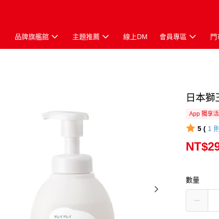
品牌旗艦館
主題推薦
線上DM
會員專區
門
日本獅
App 獨享
5 (
1
NT$2
數量