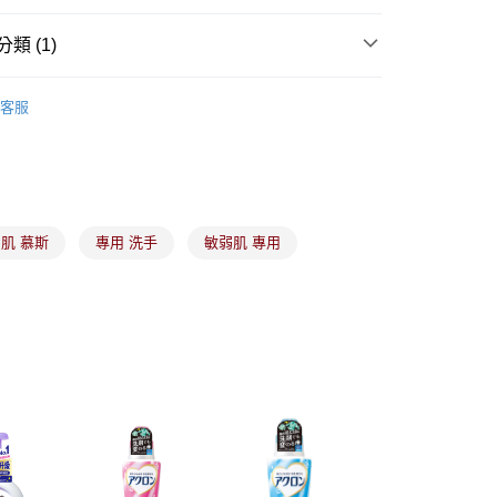
業銀行
永豐商業銀行
業銀行
星展（台灣）商業銀行
類 (1)
際商業銀行
中國信託商業銀行
y
天信用卡公司
沐浴相關產品
客服
分期
你分期使用說明】
由台灣大哥大提供，台灣大哥大用戶可立即使用無須另外申請。
式選擇「大哥付你分期」，訂單成立後會自動跳轉到大哥付的交易
肌 慕斯
專用 洗手
敏弱肌 專用
證手機門號後，選擇欲分期的期數、繳款截止日，確認付款後即
。
准額度、可分期數及費用金額請依後續交易確認頁面所載為準。
立30分鐘內，如未前往確認交易或遇審核未通過，訂單將自動取
付款
「轉專審核」未通過狀況，表示未達大哥付你分期系統評分，恕
00，滿NT$899(含以上)免運費
評估內容。
式說明】
家取貨
項不併入電信帳單，「大哥付你分期」於每月結算日後寄送繳費提
00，滿NT$899(含以上)免運費
訊連結打開帳單後，可選擇「超商條碼／台灣大直營門市／銀行轉
付／iPASS MONEY」等通路繳費。
付款
項】
00，滿NT$899(含以上)免運費