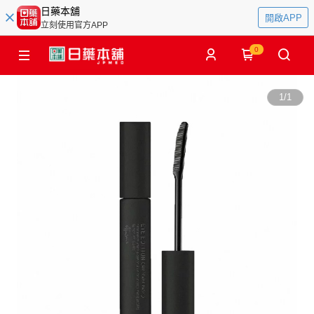
日藥本舖
開啟APP
立刻使用官方APP
0
1
/
1