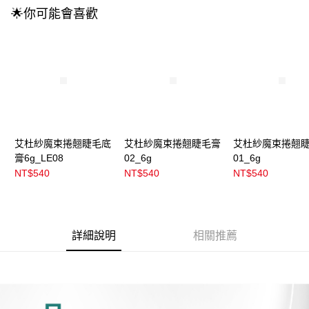
3.實際核准額度、可分期數及費用金額請依後續交易確認頁面所載為準。
全家取貨付款
🌟你可能會喜歡
4.訂單成立30分鐘內，如未前往確認交易或遇審核未通過，訂單將自動取
每筆NT$100，滿NT$899(含以上)免運費
消。如遇「轉專審核」未通過狀況，表示未達大哥付你分期系統評分，恕無
法說明評估內容。
付款後全家取貨
【繳款方式說明】
1.分期款項不併入電信帳單，「大哥付你分期」於每月結算日後寄送繳費提
每筆NT$100，滿NT$899(含以上)免運費
醒簡訊。
2.透過簡訊連結打開帳單後，可選擇「超商條碼／台灣大直營門市／銀行轉
7-11取貨付款
帳／街口支付／iPASS MONEY」等通路繳費。
每筆NT$100，滿NT$899(含以上)免運費
【注意事項】
付款後7-11取貨
1.本服務係由「台灣大哥大股份有限公司」（以下簡稱本公司）所提供，讓
艾杜紗魔束捲翹睫毛底
艾杜紗魔束捲翹睫毛膏
艾杜紗魔束捲翹
用戶於交易時，得透過本服務購買商品或服務，並由商店將買賣／分期付款
膏6g_LE08
02_6g
01_6g
每筆NT$100，滿NT$899(含以上)免運費
買賣價金債權讓與本公司後，依約使用本公司帳單繳交帳款。
NT$540
NT$540
NT$540
2.基於同意付款使用「大哥付你分期」之契約關係目的，商店將以您的個人
宅配
資料（包含姓名、電話或地址）提供予台灣大哥大進項蒐集、處理及利用，
由本公司與您本人進行分期帳單所需資料之確認、核對及更正。
每筆NT$100，滿NT$899(含以上)免運費
3.完整用戶服務條款，請詳閱以下連結：
https://oppay.tw/userRule
付款後門市自取
詳細說明
相關推薦
每筆NT$100，滿NT$399(含以上)免運費