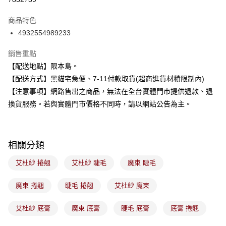
3 期 0 利率 每期
NT$180
21家銀行
商品特色
合作金庫商業銀行
第一商業銀行
超商取貨付款
4932554989233
華南商業銀行
彰化商業銀行
LINE Pay
上海商業儲蓄銀行
台北富邦商業銀行
銷售重點
國泰世華商業銀行
兆豐國際商業銀行
Apple Pay
【配送地點】限本島。
臺灣中小企業銀行
台中商業銀行
【配送方式】黑貓宅急便、7-11付款取貨(超商進貨材積限制內)
匯豐（台灣）商業銀行
華泰商業銀行
街口支付
聯邦商業銀行
遠東國際商業銀行
【注意事項】網路售出之商品，無法在全台實體門市提供退款、退
元大商業銀行
永豐商業銀行
悠遊付
換貨服務。若與實體門市價格不同時，請以網站公告為主。
玉山商業銀行
星展（台灣）商業銀行
台新國際商業銀行
中國信託商業銀行
Google Pay
台灣樂天信用卡公司
全盈+PAY
相關分類
大哥付你分期
艾杜紗 捲翹
艾杜紗 睫毛
魔束 睫毛
相關說明
【大哥付你分期使用說明】
魔束 捲翹
睫毛 捲翹
艾杜紗 魔束
ATM付款
1.本服務由台灣大哥大提供，台灣大哥大用戶可立即使用無須另外申請。
2.付款方式選擇「大哥付你分期」，訂單成立後會自動跳轉到大哥付的交易
艾杜紗 底膏
魔束 底膏
睫毛 底膏
底膏 捲翹
流程，驗證手機門號後，選擇欲分期的期數、繳款截止日，確認付款後即完
運送方式
成交易。