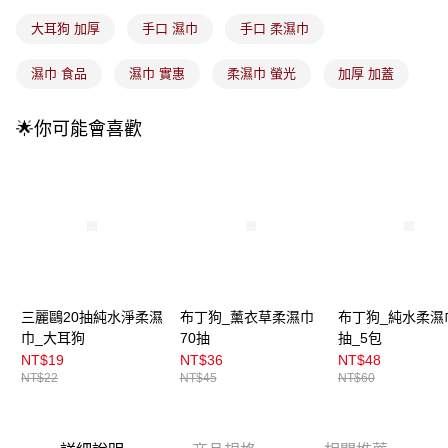
流程，驗證手機門號後，選擇欲分期的期數、繳款截止日，確認付款後即完
運送方式
成交易。
大耳狗 加厚
手口 濕巾
手口 柔濕巾
3.實際核准額度、可分期數及費用金額請依後續交易確認頁面所載為準。
全家取貨付款
4.訂單成立30分鐘內，如未前往確認交易或遇審核未通過，訂單將自動取
每筆NT$100，滿NT$899(含以上)免運費
濕巾 食品
濕巾 實惠
柔濕巾 螢光
加厚 加蓋
消。如遇「轉專審核」未通過狀況，表示未達大哥付你分期系統評分，恕無
法說明評估內容。
付款後全家取貨
【繳款方式說明】
🌟你可能會喜歡
1.分期款項不併入電信帳單，「大哥付你分期」於每月結算日後寄送繳費提
每筆NT$100，滿NT$899(含以上)免運費
醒簡訊。
2.透過簡訊連結打開帳單後，可選擇「超商條碼／台灣大直營門市／銀行轉
7-11取貨付款
帳／街口支付／iPASS MONEY」等通路繳費。
每筆NT$100，滿NT$899(含以上)免運費
【注意事項】
付款後7-11取貨
1.本服務係由「台灣大哥大股份有限公司」（以下簡稱本公司）所提供，讓
用戶於交易時，得透過本服務購買商品或服務，並由商店將買賣／分期付款
每筆NT$100，滿NT$899(含以上)免運費
買賣價金債權讓與本公司後，依約使用本公司帳單繳交帳款。
2.基於同意付款使用「大哥付你分期」之契約關係目的，商店將以您的個人
宅配
資料（包含姓名、電話或地址）提供予台灣大哥大進項蒐集、處理及利用，
三麗鷗20抽純水淨柔濕
布丁狗_薰衣草柔濕巾
布丁狗_純水柔濕
由本公司與您本人進行分期帳單所需資料之確認、核對及更正。
每筆NT$100，滿NT$899(含以上)免運費
巾_大耳狗
70抽
抽_5包
3.完整用戶服務條款，請詳閱以下連結：
https://oppay.tw/userRule
NT$19
NT$36
NT$48
付款後門市自取
NT$22
NT$45
NT$60
每筆NT$100，滿NT$399(含以上)免運費