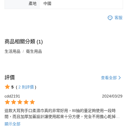
產地
中國
客服
商品相關分類 (1)
生活用品
衛生用品
評價
查看全部
5
(
2
則評價
)
cdd2191
2024/03/29
這款大耳狗手口柔濕巾真的非常好用，80抽的量足夠使用一段時
間，而且加厚加蓋設計讓使用起來十分方便，完全不用擔心乾掉的
問題。清新的香氣更加令人愛不釋手，真的是一款值得推薦的產
顯示全部