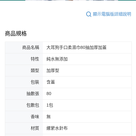
顯示電腦版詳細說明
商品規格
商品名稱
大耳狗手口柔濕巾80抽加厚加蓋
特性
純水無添加
類型
加厚型
包裝
含蓋
抽數張
80
包數包
1包
香味
無
材質
縲縈水針布