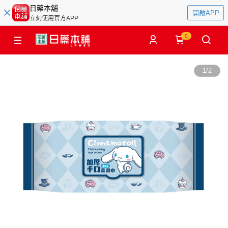
日藥本舖
開啟APP
立刻使用官方APP
0
1
/
2