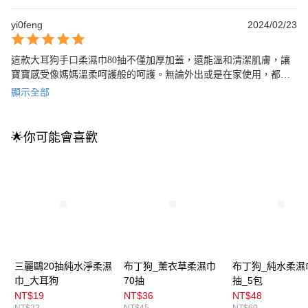
品。
yi0feng
2024/02/23
這款大耳狗手口柔濕巾80抽不僅加厚加蓋，還能溫和清潔肌膚，讓
寶寶感受像媽媽溫柔呵護般的呵護。無論外出或是在家使用，都是
最方便的選擇。絕對值得推薦的好產品！
顯示全部
🌟你可能會喜歡
三麗鷗20抽純水淨柔濕
布丁狗_薰衣草柔濕巾
布丁狗_純水柔濕
巾_大耳狗
70抽
抽_5包
NT$19
NT$36
NT$48