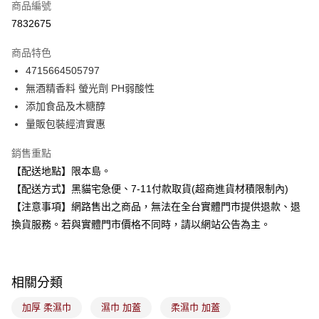
商品編號
信用卡分期付款
7832675
3 期 0 利率 每期
NT$15
21家銀行
商品特色
合作金庫商業銀行
第一商業銀行
超商取貨付款
4715664505797
華南商業銀行
彰化商業銀行
無酒精香料 螢光劑 PH弱酸性
LINE Pay
上海商業儲蓄銀行
台北富邦商業銀行
國泰世華商業銀行
兆豐國際商業銀行
添加食品及木糖醇
Apple Pay
臺灣中小企業銀行
台中商業銀行
量販包裝經濟實惠
匯豐（台灣）商業銀行
華泰商業銀行
街口支付
聯邦商業銀行
遠東國際商業銀行
銷售重點
元大商業銀行
永豐商業銀行
悠遊付
【配送地點】限本島。
玉山商業銀行
星展（台灣）商業銀行
【配送方式】黑貓宅急便、7-11付款取貨(超商進貨材積限制內)
台新國際商業銀行
中國信託商業銀行
Google Pay
【注意事項】網路售出之商品，無法在全台實體門市提供退款、退
台灣樂天信用卡公司
全盈+PAY
換貨服務。若與實體門市價格不同時，請以網站公告為主。
大哥付你分期
相關說明
相關分類
【大哥付你分期使用說明】
ATM付款
1.本服務由台灣大哥大提供，台灣大哥大用戶可立即使用無須另外申請。
加厚 柔濕巾
濕巾 加蓋
柔濕巾 加蓋
2.付款方式選擇「大哥付你分期」，訂單成立後會自動跳轉到大哥付的交易