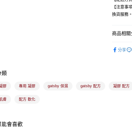
元大商
悠遊付
【注意事
玉山商
換貨服務
台新國
Google Pa
台灣樂
全盈+PAY
商品相關分
大哥付你
🟦約會必
相關說明
分享
【大哥付
男性(型男
ATM付款
1.本服務
2.付款方
流程，驗
完成交易
分類
運送方式
3.實際核
4.訂單成
全家取貨
凝膠
專用 凝膠
gatsby 保濕
gatsby 配方
凝膠 配方
消。如遇
每筆NT$1
無法說明
【繳款方
肌膚
配方 軟化
付款後全
1.分期款
醒簡訊。
每筆NT$1
2.透過簡
帳／街口支
7-11取貨
可能會喜歡
【注意事
每筆NT$1