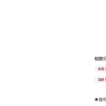
相關
保濕 
凝膠 
🌟你