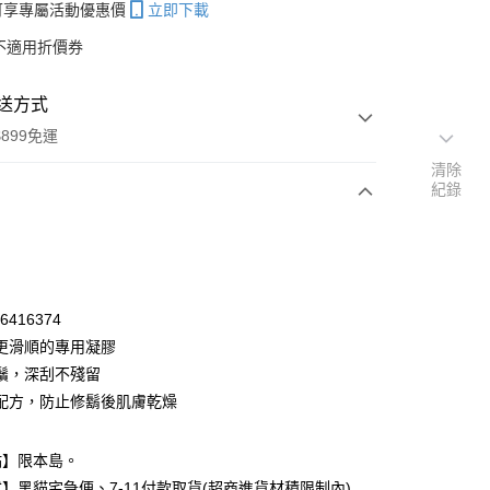
帳可享專屬活動優惠價
立即下載
不適用折價券
送方式
899免運
清除
紀錄
次付款
期付款
0 利率 每期
NT$33
21家銀行
06416374
庫商業銀行
第一商業銀行
更滑順的專用凝膠
付款
業銀行
彰化商業銀行
鬚，深刮不殘留
業儲蓄銀行
台北富邦商業銀行
配方，防止修鬍後肌膚乾燥
華商業銀行
兆豐國際商業銀行
小企業銀行
台中商業銀行
台灣）商業銀行
華泰商業銀行
點】限本島。
業銀行
遠東國際商業銀行
】黑貓宅急便、7-11付款取貨(超商進貨材積限制內)