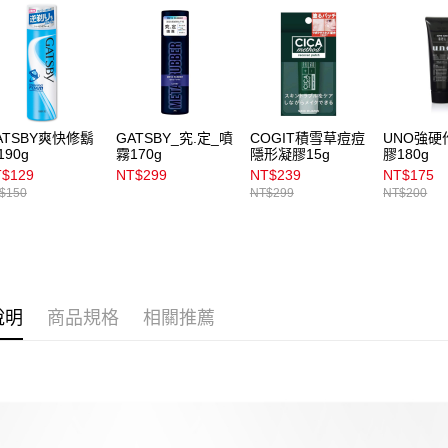
1.本服務
用戶於交
付款後7-1
款買賣價
每筆NT$1
2.基於同
資料（包
宅配
用，由本
3.完整用
每筆NT$1
ATSBY爽快修鬍
GATSBY_究.定_噴
COGIT積雪草痘痘
UNO強硬
190g
霧170g
隱形凝膠15g
膠180g
付款後門
$129
NT$299
NT$239
NT$175
每筆NT$1
$150
NT$299
NT$200
說明
商品規格
相關推薦