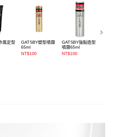
係由「台灣大哥大股份有限公司」（以下簡稱本公司）所提供，讓
易時，得透過本服務購買商品或服務，並由商店將買賣／分期付
1取貨
金債權讓與本公司後，依約使用本公司帳單繳交帳款。
00，滿NT$899(含以上)免運費
意付款使用「大哥付你分期」之契約關係目的，商店將以您的個人
含姓名、電話或地址）提供予台灣大哥大進項蒐集、處理及利
公司與您本人進行分期帳單所需資料之確認、核對及更正。
戶服務條款，請詳閱以下連結：
https://oppay.tw/userRule
00，滿NT$899(含以上)免運費
作風定型
GATSBY塑型噴霧
GATSBY強黏造型
GATSBY隨意塑型
65ml
噴霧65ml
髮腊80g
市自取
NT$100
NT$100
NT$189
00，滿NT$399(含以上)免運費
NT$220