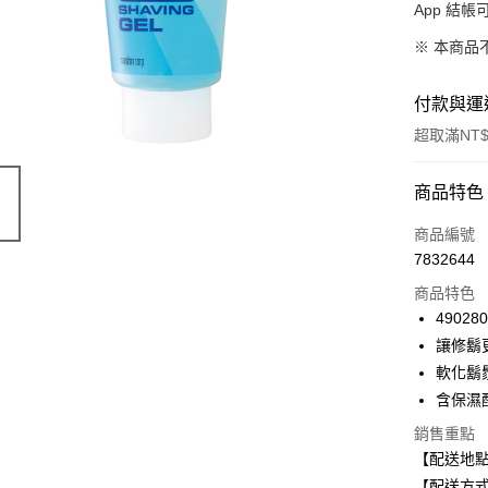
App 結
※ 本商品
付款與運
超取滿NT$
付款方式
商品特色
信用卡一
商品編號
7832644
信用卡分
商品特色
3 期 
49028
合作金
讓修鬍
超商取貨
華南商
軟化鬍
LINE Pay
上海商
含保濕
國泰世
Apple Pay
銷售重點
臺灣中
匯豐（
【配送地
街口支付
聯邦商
【配送方式