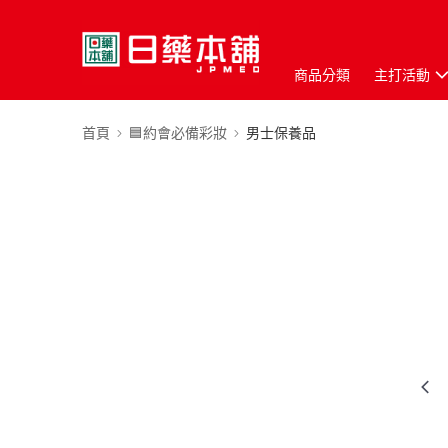
商品分類
主打活動
首頁
🟦約會必備彩妝
男士保養品