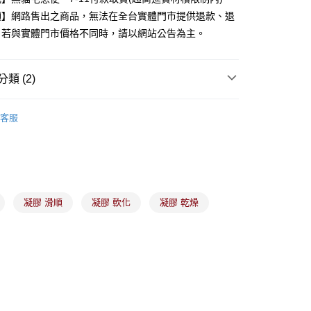
業銀行
永豐商業銀行
項】網路售出之商品，無法在全台實體門市提供退款、退
業銀行
星展（台灣）商業銀行
。若與實體門市價格不同時，請以網站公告為主。
際商業銀行
中國信託商業銀行
y
天信用卡公司
類 (2)
分期
備彩妝
男士保養品
客服
你分期使用說明】
)專區
刮鬍水/刮鬍刀
由台灣大哥大提供，台灣大哥大用戶可立即使用無須另外申請。
式選擇「大哥付你分期」，訂單成立後會自動跳轉到大哥付的交易
證手機門號後，選擇欲分期的期數、繳款截止日，確認付款後即
。
准額度、可分期數及費用金額請依後續交易確認頁面所載為準。
立30分鐘內，如未前往確認交易或遇審核未通過，訂單將自動取
付款
凝膠 滑順
凝膠 軟化
凝膠 乾燥
「轉專審核」未通過狀況，表示未達大哥付你分期系統評分，恕
00，滿NT$899(含以上)免運費
評估內容。
式說明】
家取貨
項不併入電信帳單，「大哥付你分期」於每月結算日後寄送繳費提
00，滿NT$899(含以上)免運費
訊連結打開帳單後，可選擇「超商條碼／台灣大直營門市／銀行轉
付／iPASS MONEY」等通路繳費。
付款
項】
00，滿NT$899(含以上)免運費