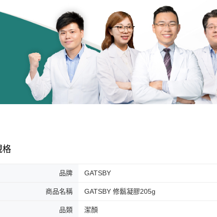
規格
品牌
GATSBY
商品名稱
GATSBY 修鬍凝膠205g
品類
潔顏