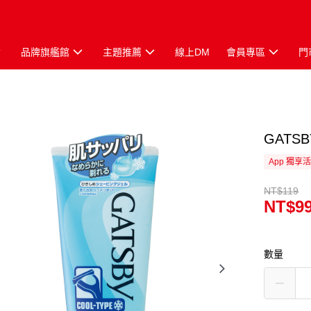
品牌旗艦館
主題推薦
線上DM
會員專區
門
GATS
App 獨享
NT$119
NT$9
數量