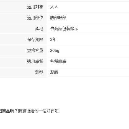
適用對象
大人
適用部位
臉部眼部
產地
依商品包裝顯示
保存期限
3年
規格容量
205g
適用膚質
各種肌膚
劑型
凝膠
個商品嗎？購買後給他一個好評吧