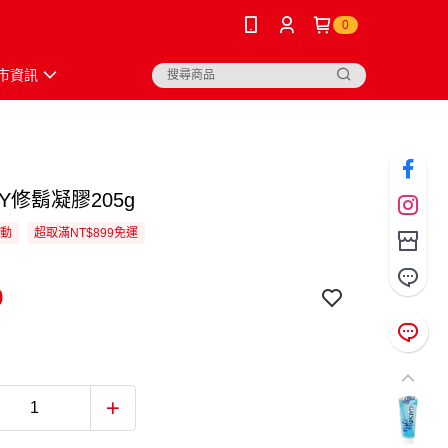
0
市資訊
BY修鬍凝膠205g
活動
超取滿NT$899免運
9