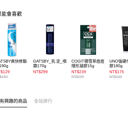
可能會喜歡
ATSBY爽快修鬍
GATSBY_究.定_噴
COGIT積雪草痘痘
UNO強硬
190g
霧170g
隱形凝膠15g
膠180g
$129
NT$299
NT$239
NT$175
$150
NT$299
NT$200
有興趣的商品
全站排行