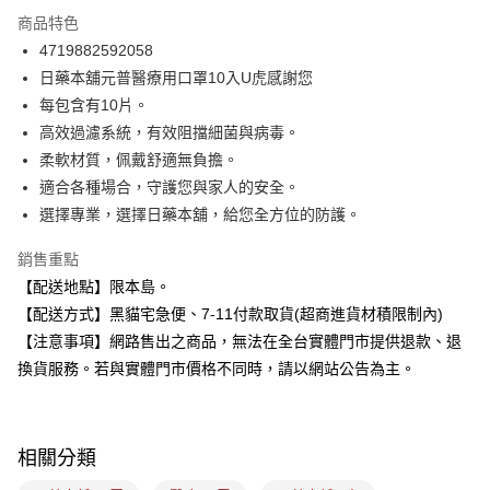
LINE Pay
商品特色
Apple Pay
4719882592058
日藥本舖元普醫療用口罩10入U虎感謝您
街口支付
每包含有10片。
悠遊付
高效過濾系統，有效阻擋細菌與病毒。
柔軟材質，佩戴舒適無負擔。
Google Pay
適合各種場合，守護您與家人的安全。
全盈+PAY
選擇專業，選擇日藥本舖，給您全方位的防護。
大哥付你分期
銷售重點
相關說明
【配送地點】限本島。
【大哥付你分期使用說明】
【配送方式】黑貓宅急便、7-11付款取貨(超商進貨材積限制內)
ATM付款
1.本服務由台灣大哥大提供，台灣大哥大用戶可立即使用無須另外申請。
2.付款方式選擇「大哥付你分期」，訂單成立後會自動跳轉到大哥付的交易
【注意事項】網路售出之商品，無法在全台實體門市提供退款、退
流程，驗證手機門號後，選擇欲分期的期數、繳款截止日，確認付款後即完
換貨服務。若與實體門市價格不同時，請以網站公告為主。
運送方式
成交易。
3.實際核准額度、可分期數及費用金額請依後續交易確認頁面所載為準。
全家取貨付款
4.訂單成立30分鐘內，如未前往確認交易或遇審核未通過，訂單將自動取
每筆NT$100，滿NT$899(含以上)免運費
消。如遇「轉專審核」未通過狀況，表示未達大哥付你分期系統評分，恕無
相關分類
法說明評估內容。
付款後全家取貨
【繳款方式說明】