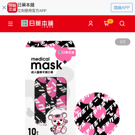
日藥本舖
開啟APP
立刻使用官方APP
0
1
/
2