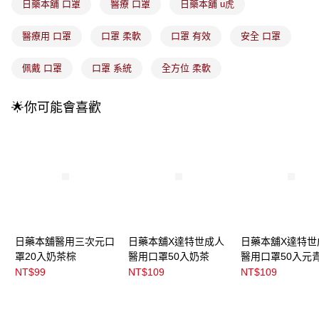
1.分期款項不併入電信帳單，「大哥付你分期」於每月結算日後寄送繳費提
日藥本舖 口罩
醫療 口罩
日藥本舖 u虎
每筆NT$100，滿NT$899(含以上)免運費
醒簡訊。
2.透過簡訊連結打開帳單後，可選擇「超商條碼／台灣大直營門市／銀行轉
7-11取貨付款
醫療用 口罩
口罩 柔軟
口罩 有效
安全 口罩
帳／街口支付／iPASS MONEY」等通路繳費。
每筆NT$100，滿NT$899(含以上)免運費
【注意事項】
佩戴 口罩
口罩 系統
全方位 柔軟
付款後7-11取貨
1.本服務係由「台灣大哥大股份有限公司」（以下簡稱本公司）所提供，讓
用戶於交易時，得透過本服務購買商品或服務，並由商店將買賣／分期付款
每筆NT$100，滿NT$899(含以上)免運費
🌟你可能會喜歡
買賣價金債權讓與本公司後，依約使用本公司帳單繳交帳款。
2.基於同意付款使用「大哥付你分期」之契約關係目的，商店將以您的個人
宅配
資料（包含姓名、電話或地址）提供予台灣大哥大進項蒐集、處理及利用，
由本公司與您本人進行分期帳單所需資料之確認、核對及更正。
每筆NT$100，滿NT$899(含以上)免運費
3.完整用戶服務條款，請詳閱以下連結：
https://oppay.tw/userRule
宅配(離島)
每筆NT$300，滿NT$3,000(含以上)免運費
付款後門市自取
每筆NT$100，滿NT$399(含以上)免運費
日藥本舖醫用三次元口
日藥本舖X達特世成人
日藥本舖X達特世
罩20入奶茶棕
醫用口罩50入奶茶
醫用口罩50入元
NT$99
NT$109
NT$109