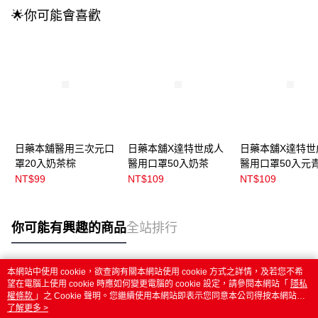
🌟你可能會喜歡
日藥本舖醫用三次元口
日藥本舖X達特世成人
日藥本舖X達特世
罩20入奶茶棕
醫用口罩50入奶茶
醫用口罩50入元
NT$99
NT$109
NT$109
你可能有興趣的商品
全站排行
本網站中使用 cookie，欲查詢有關本網站使用 cookie 方式之詳情，及若您不希
熱門標籤
望在電腦上使用 cookie 時應如何變更電腦的 cookie 設定，請參閱本網站「
隱私
權條款
」之 Cookie 聲明。您繼續使用本網站即表示您同意本公司得按本網站使
用條款之 Cookie 聲明使用 cookie。
了解更多 >