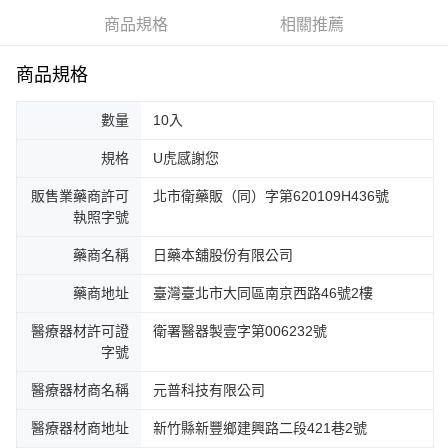
商品規格
相關推薦
商品規格
數量
10入
規格
U虎感謝您
販售業藥商許可
北市衛藥販（同）字第620109H436號
執照字號
藥商名稱
日藥本舖股份有限公司
藥商地址
臺灣臺北市大同區南京西路46號2樓
醫療器材許可證
衛署醫器製壹字第006232號
字號
醫療器材商名稱
元普科技有限公司
醫療器材商地址
新竹縣新豐鄉建興路二段421巷2號