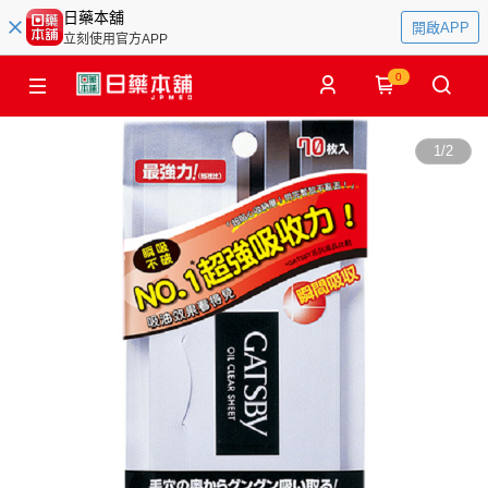
日藥本舖
開啟APP
立刻使用官方APP
0
1
/
2