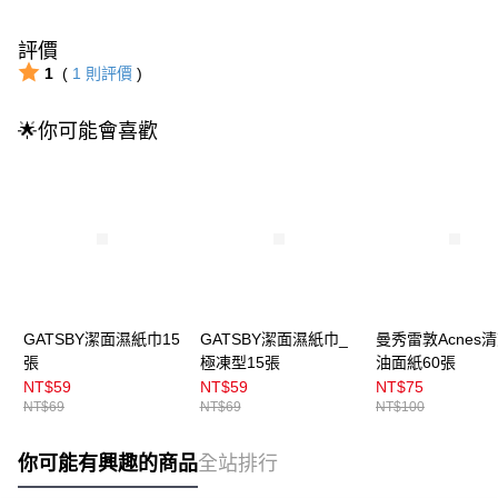
評價
1
(
1
則評價
)
🌟你可能會喜歡
GATSBY潔面濕紙巾15
GATSBY潔面濕紙巾_
曼秀雷敦Acnes
張
極凍型15張
油面紙60張
NT$59
NT$59
NT$75
NT$69
NT$69
NT$100
你可能有興趣的商品
全站排行