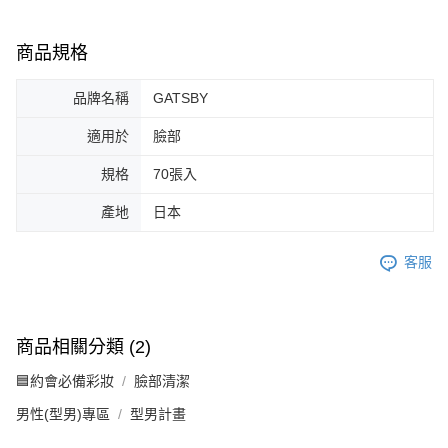
商品規格
品牌名稱
GATSBY
適用於
臉部
規格
70張入
產地
日本
客服
商品相關分類 (2)
🟦約會必備彩妝
臉部清潔
男性(型男)專區
型男計畫