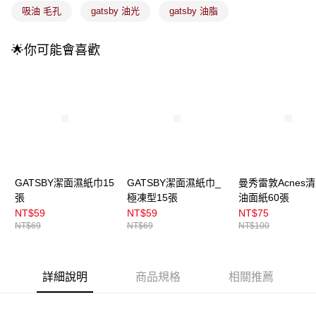
付款後全家取貨
【繳款方式說明】
吸油 毛孔
gatsby 油光
gatsby 油脂
1.分期款項不併入電信帳單，「大哥付你分期」於每月結算日後寄送繳費提
每筆NT$100，滿NT$899(含以上)免運費
醒簡訊。
2.透過簡訊連結打開帳單後，可選擇「超商條碼／台灣大直營門市／銀行轉
🌟你可能會喜歡
7-11取貨付款
帳／街口支付／iPASS MONEY」等通路繳費。
每筆NT$100，滿NT$899(含以上)免運費
【注意事項】
付款後7-11取貨
1.本服務係由「台灣大哥大股份有限公司」（以下簡稱本公司）所提供，讓
用戶於交易時，得透過本服務購買商品或服務，並由商店將買賣／分期付款
每筆NT$100，滿NT$899(含以上)免運費
買賣價金債權讓與本公司後，依約使用本公司帳單繳交帳款。
2.基於同意付款使用「大哥付你分期」之契約關係目的，商店將以您的個人
宅配
資料（包含姓名、電話或地址）提供予台灣大哥大進項蒐集、處理及利用，
由本公司與您本人進行分期帳單所需資料之確認、核對及更正。
每筆NT$100，滿NT$899(含以上)免運費
3.完整用戶服務條款，請詳閱以下連結：
https://oppay.tw/userRule
GATSBY潔面濕紙巾15
GATSBY潔面濕紙巾_
曼秀雷敦Acnes
宅配(離島)
張
極凍型15張
油面紙60張
每筆NT$300，滿NT$3,000(含以上)免運費
NT$59
NT$59
NT$75
NT$69
NT$69
NT$100
付款後門市自取
每筆NT$100，滿NT$399(含以上)免運費
詳細說明
商品規格
相關推薦