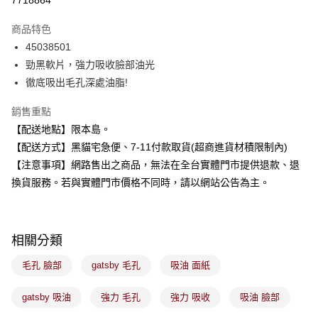
7718864
LINE Pay
商品特色
Apple Pay
45038501
勁黑軟片，強力吸收臉部油光
街口支付
徹底吸出毛孔深處油脂!
悠遊付
銷售重點
Google Pay
【配送地點】限本島。
【配送方式】黑貓宅急便、7-11付款取貨(超商進貨材積限制內)
全盈+PAY
【注意事項】網路售出之商品，無法在全台實體門市提供退款、退
大哥付你分期
換貨服務。若與實體門市價格不同時，請以網站公告為主。
相關說明
【大哥付你分期使用說明】
ATM付款
1.本服務由台灣大哥大提供，台灣大哥大用戶可立即使用無須另外申請。
2.付款方式選擇「大哥付你分期」，訂單成立後會自動跳轉到大哥付的交易
相關分類
流程，驗證手機門號後，選擇欲分期的期數、繳款截止日，確認付款後即完
運送方式
成交易。
毛孔 臉部
gatsby 毛孔
吸油 面紙
3.實際核准額度、可分期數及費用金額請依後續交易確認頁面所載為準。
全家取貨付款
4.訂單成立30分鐘內，如未前往確認交易或遇審核未通過，訂單將自動取
每筆NT$100，滿NT$899(含以上)免運費
gatsby 吸油
強力 毛孔
強力 吸收
吸油 臉部
消。如遇「轉專審核」未通過狀況，表示未達大哥付你分期系統評分，恕無
法說明評估內容。