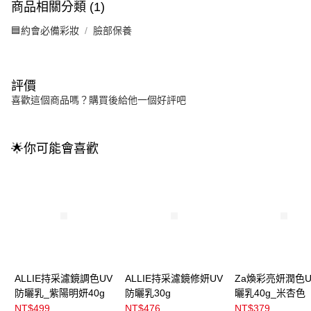
商品相關分類 (1)
🟦約會必備彩妝
臉部保養
評價
喜歡這個商品嗎？購買後給他一個好評吧
🌟你可能會喜歡
ALLIE持采濾鏡調色UV
ALLIE持采濾鏡修妍UV
Za煥彩亮妍潤色U
防曬乳_紫陽明妍40g
防曬乳30g
曬乳40g_米杏色
NT$499
NT$476
NT$379