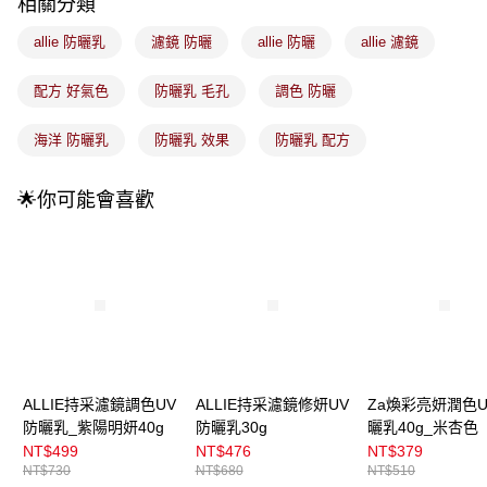
相關分類
法說明評估內容。
付款後全家取貨
【繳款方式說明】
1.分期款項不併入電信帳單，「大哥付你分期」於每月結算日後寄送繳費提
allie 防曬乳
濾鏡 防曬
allie 防曬
allie 濾鏡
每筆NT$100，滿NT$899(含以上)免運費
醒簡訊。
2.透過簡訊連結打開帳單後，可選擇「超商條碼／台灣大直營門市／銀行轉
7-11取貨付款
配方 好氣色
防曬乳 毛孔
調色 防曬
帳／街口支付／iPASS MONEY」等通路繳費。
每筆NT$100，滿NT$899(含以上)免運費
【注意事項】
海洋 防曬乳
防曬乳 效果
防曬乳 配方
付款後7-11取貨
1.本服務係由「台灣大哥大股份有限公司」（以下簡稱本公司）所提供，讓
用戶於交易時，得透過本服務購買商品或服務，並由商店將買賣／分期付款
每筆NT$100，滿NT$899(含以上)免運費
🌟你可能會喜歡
買賣價金債權讓與本公司後，依約使用本公司帳單繳交帳款。
2.基於同意付款使用「大哥付你分期」之契約關係目的，商店將以您的個人
宅配
資料（包含姓名、電話或地址）提供予台灣大哥大進項蒐集、處理及利用，
由本公司與您本人進行分期帳單所需資料之確認、核對及更正。
每筆NT$100，滿NT$899(含以上)免運費
3.完整用戶服務條款，請詳閱以下連結：
https://oppay.tw/userRule
宅配(離島)
每筆NT$300，滿NT$3,000(含以上)免運費
付款後門市自取
每筆NT$100，滿NT$399(含以上)免運費
ALLIE持采濾鏡調色UV
ALLIE持采濾鏡修妍UV
Za煥彩亮妍潤色U
防曬乳_紫陽明妍40g
防曬乳30g
曬乳40g_米杏色
NT$499
NT$476
NT$379
NT$730
NT$680
NT$510