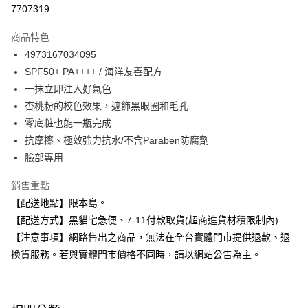
超商取貨付款
7707319
LINE Pay
商品特色
Apple Pay
4973167034095
SPF50+ PA++++ / 海洋友善配方
街口支付
一抹立即注入好氣色
悠遊付
杏桃粉的校色效果，遮飾黑眼圈和毛孔
零底粧也能一瓶完成
Google Pay
抗摩擦、極效強力抗水/不含Paraben防腐劑
全盈+PAY
臉部專用
大哥付你分期
銷售重點
相關說明
【配送地點】限本島。
【大哥付你分期使用說明】
【配送方式】黑貓宅急便、7-11付款取貨(超商進貨材積限制內)
ATM付款
1.本服務由台灣大哥大提供，台灣大哥大用戶可立即使用無須另外申請。
2.付款方式選擇「大哥付你分期」，訂單成立後會自動跳轉到大哥付的交易
【注意事項】網路售出之商品，無法在全台實體門市提供退款、退
流程，驗證手機門號後，選擇欲分期的期數、繳款截止日，確認付款後即完
換貨服務。若與實體門市價格不同時，請以網站公告為主。
運送方式
成交易。
3.實際核准額度、可分期數及費用金額請依後續交易確認頁面所載為準。
全家取貨付款
4.訂單成立30分鐘內，如未前往確認交易或遇審核未通過，訂單將自動取
每筆NT$100，滿NT$899(含以上)免運費
消。如遇「轉專審核」未通過狀況，表示未達大哥付你分期系統評分，恕無