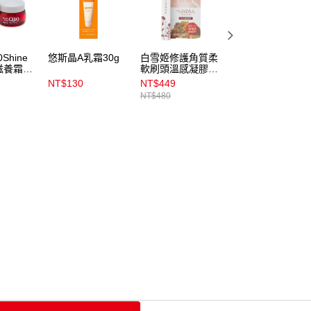
Shine
悠斯晶A乳霜30g
白雪姬修護角質柔
媚點防曬無瑕粧前
滋養霜
軟刷頭溫感凝膠
乳30g
8g_眼周用
NT$130
NT$449
NT$179
NT$480
NT$230