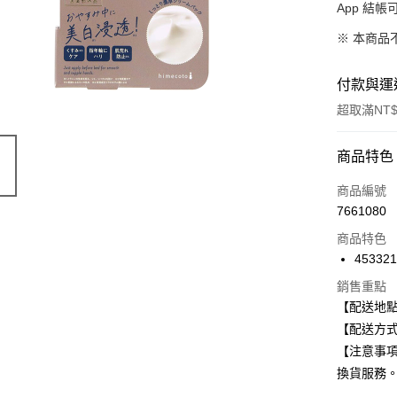
App 結
※ 本商品
付款與運
超取滿NT$
付款方式
商品特色
信用卡一
商品編號
7661080
超商取貨
商品特色
LINE Pay
45332
Apple Pay
銷售重點
【配送地
街口支付
【配送方式
【注意事
悠遊付
換貨服務
Google Pa