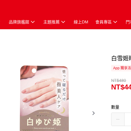
品牌旗艦館
主題推薦
線上DM
會員專區
門
白雪姬
App 獨享
NT$480
NT$4
數量