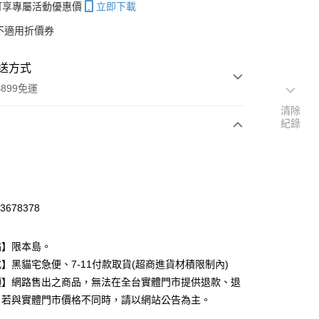
帳可享專屬活動優惠價
立即下載
不適用折價券
送方式
899免運
清除
紀錄
次付款
付款
13678378
點】限本島。
】黑貓宅急便、7-11付款取貨(超商進貨材積限制內)
項】網路售出之商品，無法在全台實體門市提供退款、退
。若與實體門市價格不同時，請以網站公告為主。
y