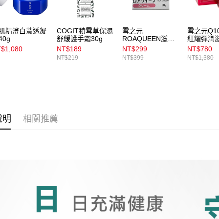
資料（包
宅配
用，由本
3.完整用
每筆NT$1
肌精澄白薏透凝
COGIT積雪草保濕
雪之元
雪之元Q10
40g
舒緩護手霜30g
ROAQUEEN滋養
紅耀彈潤
宅配(離島)
霜 90g
50g
$1,080
NT$189
NT$299
NT$780
每筆NT$3
NT$219
NT$399
NT$1,380
付款後門
每筆NT$1
說明
相關推薦