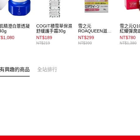
肌精澄白薏透凝
COGIT積雪草保濕
雪之元
雪之元Q10
40g
舒緩護手霜30g
ROAQUEEN滋養
紅耀彈潤
霜 90g
50g
$1,080
NT$189
NT$299
NT$780
NT$219
NT$399
NT$1,380
有興趣的商品
全站排行