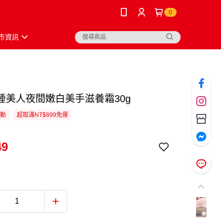
0
市資訊
睡美人夜間嫩白美手滋養霜30g
活動
超取滿NT$899免運
49