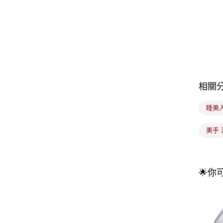
相關
睡美
美手
🌟你