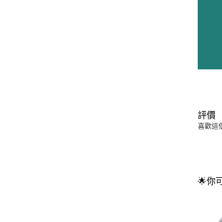
評價
喜歡這
🌟你