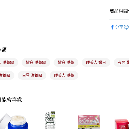
全盈+PAY
商品相關分
大哥付你
美髮/美體
相關說明
分享
【大哥付
ATM付款
1.本服務
2.付款方
流程，驗
分類
完成交易
運送方式
3.實際核
4.訂單成
人 滋養霜
嫩白 滋養霜
嫩白 滋養
睡美人 嫩白
夜間 
全家取貨
消。如遇
每筆NT$1
無法說明
 滋養霜
白雪 滋養霜
睡美人 滋養
【繳款方
付款後全
1.分期款
醒簡訊。
每筆NT$1
2.透過簡
帳／街口支
可能會喜歡
7-11取貨
【注意事
每筆NT$1
1.本服務
用戶於交
付款後7-1
款買賣價
每筆NT$1
2.基於同