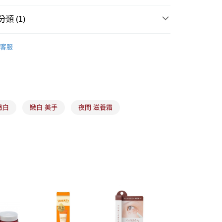
類 (1)
分期
身體局部保養
客服
你分期使用說明】
由台灣大哥大提供，台灣大哥大用戶可立即使用無須另外申請。
式選擇「大哥付你分期」，訂單成立後會自動跳轉到大哥付的交易
證手機門號後，選擇欲分期的期數、繳款截止日，確認付款後即
。
准額度、可分期數及費用金額請依後續交易確認頁面所載為準。
立30分鐘內，如未前往確認交易或遇審核未通過，訂單將自動取
嫩白
嫩白 美手
夜間 滋養霜
付款
「轉專審核」未通過狀況，表示未達大哥付你分期系統評分，恕
00，滿NT$899(含以上)免運費
評估內容。
式說明】
家取貨
項不併入電信帳單，「大哥付你分期」於每月結算日後寄送繳費提
00，滿NT$899(含以上)免運費
訊連結打開帳單後，可選擇「超商條碼／台灣大直營門市／銀行轉
付／iPASS MONEY」等通路繳費。
付款
項】
00，滿NT$899(含以上)免運費
係由「台灣大哥大股份有限公司」（以下簡稱本公司）所提供，讓
易時，得透過本服務購買商品或服務，並由商店將買賣／分期付
1取貨
金債權讓與本公司後，依約使用本公司帳單繳交帳款。
00，滿NT$899(含以上)免運費
意付款使用「大哥付你分期」之契約關係目的，商店將以您的個人