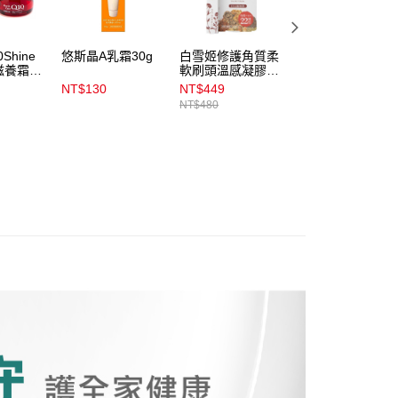
含姓名、電話或地址）提供予台灣大哥大進項蒐集、處理及利
公司與您本人進行分期帳單所需資料之確認、核對及更正。
戶服務條款，請詳閱以下連結：
https://oppay.tw/userRule
00，滿NT$899(含以上)免運費
Shine
悠斯晶A乳霜30g
白雪姬修護角質柔
媚點防曬無瑕粧前
滋養霜
軟刷頭溫感凝膠
乳30g
8g_眼周用
NT$130
NT$449
NT$179
00，滿NT$3,000(含以上)免運費
NT$480
NT$230
市自取
00，滿NT$399(含以上)免運費