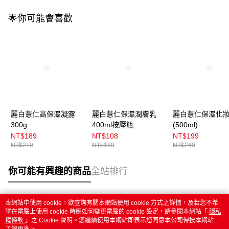
🌟你可能會喜歡
麗白薏仁高保濕凝露
麗白薏仁保濕潤膚乳
麗白薏仁保濕化
300g
400ml按壓瓶
(500ml)
NT$189
NT$108
NT$199
NT$219
NT$189
NT$249
你可能有興趣的商品
全站排行
本網站中使用 cookie，欲查詢有關本網站使用 cookie 方式之詳情，及若您不希
熱門標籤
望在電腦上使用 cookie 時應如何變更電腦的 cookie 設定，請參閱本網站「
隱私
權條款
」之 Cookie 聲明。您繼續使用本網站即表示您同意本公司得按本網站使