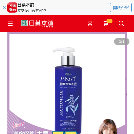
日藥本舖
開啟APP
立刻使用官方APP
0
1
/
1