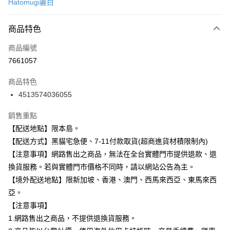
Hatomugi麗白
信用卡分期付款
3 期 0 利率 每期
NT$48
21家銀行
商品特色
合作金庫商業銀行
第一商業銀行
超商取貨付款
商品編號
華南商業銀行
彰化商業銀行
7661057
LINE Pay
上海商業儲蓄銀行
台北富邦商業銀行
國泰世華商業銀行
兆豐國際商業銀行
商品特色
Apple Pay
臺灣中小企業銀行
台中商業銀行
4513574036055
匯豐（台灣）商業銀行
華泰商業銀行
街口支付
聯邦商業銀行
遠東國際商業銀行
銷售重點
元大商業銀行
永豐商業銀行
悠遊付
【配送地點】限本島。
玉山商業銀行
星展（台灣）商業銀行
台新國際商業銀行
中國信託商業銀行
Google Pay
【配送方式】黑貓宅急便、7-11付款取貨(超商進貨材積限制內)
台灣樂天信用卡公司
【注意事項】網路售出之商品，無法在全台實體門市提供退款、退
全盈+PAY
換貨服務。若與實體門市價格不同時，請以網站公告為主。
大哥付你分期
【境外配送地點】限新加坡、香港、澳門、西馬來西亞、東馬來西
相關說明
亞。
【大哥付你分期使用說明】
【注意事項】
ATM付款
1.本服務由台灣大哥大提供，台灣大哥大用戶可立即使用無須另外申請。
1.網路售出之商品，不提供退換貨服務。
2.付款方式選擇「大哥付你分期」，訂單成立後會自動跳轉到大哥付的交易