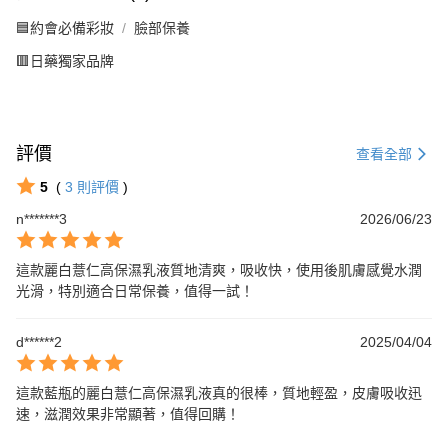
🟦約會必備彩妝
臉部保養
🟥日藥獨家品牌
評價
查看全部
5
(
3
則評價
)
n*******3
2026/06/23
這款麗白薏仁高保濕乳液質地清爽，吸收快，使用後肌膚感覺水潤
光滑，特別適合日常保養，值得一試！
d******2
2025/04/04
這款藍瓶的麗白薏仁高保濕乳液真的很棒，質地輕盈，皮膚吸收迅
速，滋潤效果非常顯著，值得回購！