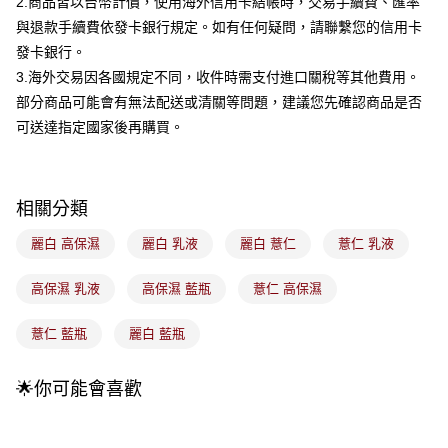
2.商品皆以台幣計價，使用海外信用卡結帳時，交易手續費、匯率
流程，驗證手機門號後，選擇欲分期的期數、繳款截止日，確認付款後即完
運送方式
成交易。
與退款手續費依發卡銀行規定。如有任何疑問，請聯繫您的信用卡
3.實際核准額度、可分期數及費用金額請依後續交易確認頁面所載為準。
全家取貨付款
發卡銀行。
4.訂單成立30分鐘內，如未前往確認交易或遇審核未通過，訂單將自動取
每筆NT$100，滿NT$899(含以上)免運費
消。如遇「轉專審核」未通過狀況，表示未達大哥付你分期系統評分，恕無
3.海外交易因各國規定不同，收件時需支付進口關稅等其他費用。
法說明評估內容。
部分商品可能會有無法配送或清關等問題，建議您先確認商品是否
付款後全家取貨
【繳款方式說明】
可送達指定國家後再購買。
1.分期款項不併入電信帳單，「大哥付你分期」於每月結算日後寄送繳費提
每筆NT$100，滿NT$899(含以上)免運費
醒簡訊。
2.透過簡訊連結打開帳單後，可選擇「超商條碼／台灣大直營門市／銀行轉
7-11取貨付款
帳／街口支付／iPASS MONEY」等通路繳費。
每筆NT$100，滿NT$899(含以上)免運費
相關分類
【注意事項】
付款後7-11取貨
1.本服務係由「台灣大哥大股份有限公司」（以下簡稱本公司）所提供，讓
麗白 高保濕
麗白 乳液
麗白 薏仁
薏仁 乳液
用戶於交易時，得透過本服務購買商品或服務，並由商店將買賣／分期付款
每筆NT$100，滿NT$899(含以上)免運費
買賣價金債權讓與本公司後，依約使用本公司帳單繳交帳款。
高保濕 乳液
高保濕 藍瓶
薏仁 高保濕
2.基於同意付款使用「大哥付你分期」之契約關係目的，商店將以您的個人
宅配
資料（包含姓名、電話或地址）提供予台灣大哥大進項蒐集、處理及利用，
由本公司與您本人進行分期帳單所需資料之確認、核對及更正。
每筆NT$100，滿NT$899(含以上)免運費
薏仁 藍瓶
麗白 藍瓶
3.完整用戶服務條款，請詳閱以下連結：
https://oppay.tw/userRule
付款後門市自取
🌟你可能會喜歡
每筆NT$100，滿NT$399(含以上)免運費
國家/地區配送
查看運費