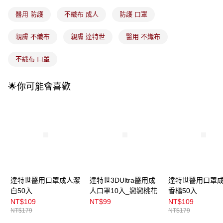
每筆NT$100，滿NT$899(含以上)免運費
消。如遇「轉專審核」未通過狀況，表示未達大哥付你分期系統評分，恕無
法說明評估內容。
醫用 防護
不織布 成人
防護 口罩
付款後全家取貨
【繳款方式說明】
1.分期款項不併入電信帳單，「大哥付你分期」於每月結算日後寄送繳費提
每筆NT$100，滿NT$899(含以上)免運費
親膚 不織布
親膚 達特世
醫用 不織布
醒簡訊。
2.透過簡訊連結打開帳單後，可選擇「超商條碼／台灣大直營門市／銀行轉
7-11取貨付款
帳／街口支付／iPASS MONEY」等通路繳費。
不織布 口罩
每筆NT$100，滿NT$899(含以上)免運費
【注意事項】
付款後7-11取貨
1.本服務係由「台灣大哥大股份有限公司」（以下簡稱本公司）所提供，讓
🌟你可能會喜歡
用戶於交易時，得透過本服務購買商品或服務，並由商店將買賣／分期付款
每筆NT$100，滿NT$899(含以上)免運費
買賣價金債權讓與本公司後，依約使用本公司帳單繳交帳款。
2.基於同意付款使用「大哥付你分期」之契約關係目的，商店將以您的個人
宅配
資料（包含姓名、電話或地址）提供予台灣大哥大進項蒐集、處理及利用，
由本公司與您本人進行分期帳單所需資料之確認、核對及更正。
每筆NT$100，滿NT$899(含以上)免運費
3.完整用戶服務條款，請詳閱以下連結：
https://oppay.tw/userRule
宅配(離島)
每筆NT$300，滿NT$3,000(含以上)免運費
付款後門市自取
達特世醫用口罩成人潔
達特世3DUltra醫用成
達特世醫用口罩
白50入
人口罩10入_戀戀桃花
香橘50入
每筆NT$100，滿NT$399(含以上)免運費
NT$109
NT$99
NT$109
NT$179
NT$179