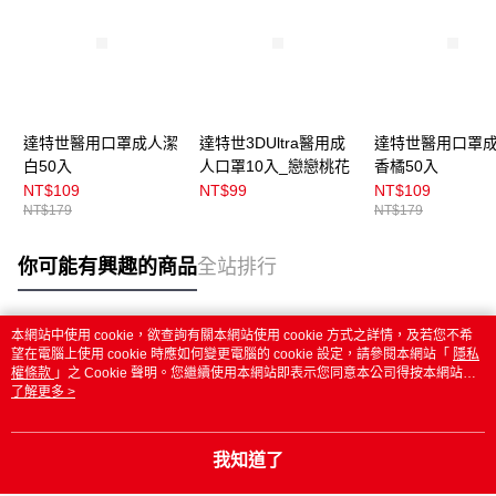
達特世醫用口罩成人潔
達特世3DUltra醫用成
達特世醫用口罩
白50入
人口罩10入_戀戀桃花
香橘50入
NT$109
NT$99
NT$109
NT$179
NT$179
你可能有興趣的商品
全站排行
本網站中使用 cookie，欲查詢有關本網站使用 cookie 方式之詳情，及若您不希
熱門標籤
望在電腦上使用 cookie 時應如何變更電腦的 cookie 設定，請參閱本網站「
隱私
權條款
」之 Cookie 聲明。您繼續使用本網站即表示您同意本公司得按本網站使
用條款之 Cookie 聲明使用 cookie。
了解更多 >
我知道了