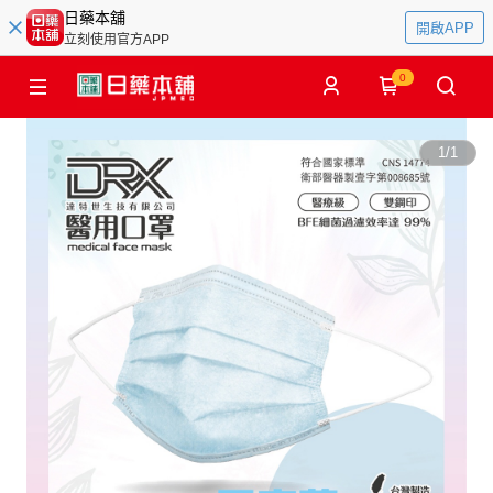
日藥本舖
開啟APP
立刻使用官方APP
0
1
/
1