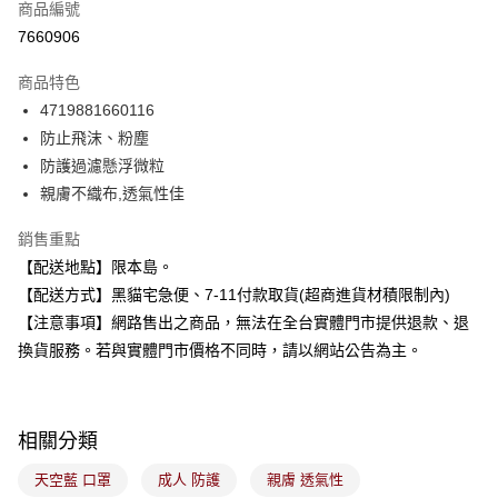
商品編號
超商取貨付款
7660906
LINE Pay
商品特色
Apple Pay
4719881660116
防止飛沫、粉塵
街口支付
防護過濾懸浮微粒
悠遊付
親膚不織布,透氣性佳
Google Pay
銷售重點
【配送地點】限本島。
全盈+PAY
【配送方式】黑貓宅急便、7-11付款取貨(超商進貨材積限制內)
大哥付你分期
【注意事項】網路售出之商品，無法在全台實體門市提供退款、退
相關說明
換貨服務。若與實體門市價格不同時，請以網站公告為主。
【大哥付你分期使用說明】
ATM付款
1.本服務由台灣大哥大提供，台灣大哥大用戶可立即使用無須另外申請。
2.付款方式選擇「大哥付你分期」，訂單成立後會自動跳轉到大哥付的交易
流程，驗證手機門號後，選擇欲分期的期數、繳款截止日，確認付款後即完
運送方式
相關分類
成交易。
3.實際核准額度、可分期數及費用金額請依後續交易確認頁面所載為準。
全家取貨付款
天空藍 口罩
成人 防護
親膚 透氣性
4.訂單成立30分鐘內，如未前往確認交易或遇審核未通過，訂單將自動取