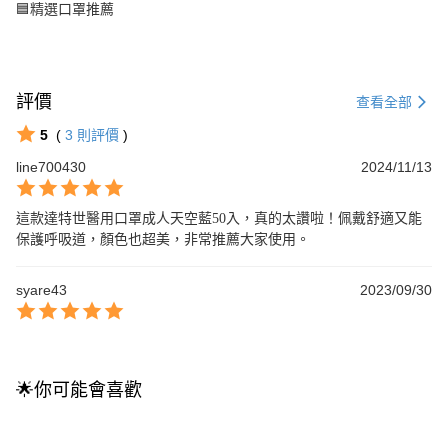
🟦精選口罩推薦
評價
查看全部
5
(
3
則評價
)
line700430
2024/11/13
這款達特世醫用口罩成人天空藍50入，真的太讚啦！佩戴舒適又能
保護呼吸道，顏色也超美，非常推薦大家使用。
syare43
2023/09/30
🌟你可能會喜歡