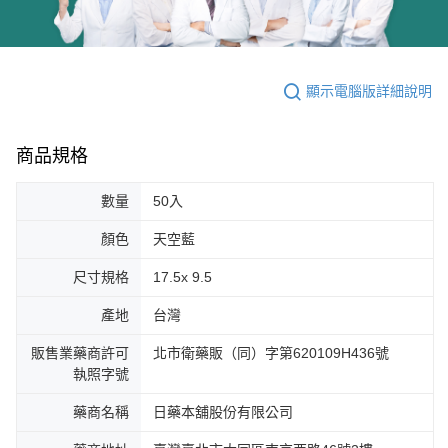
顯示電腦版詳細說明
商品規格
數量
50入
顏色
天空藍
尺寸規格
17.5x 9.5
產地
台灣
販售業藥商許可
北市衛藥販（同）字第620109H436號
執照字號
藥商名稱
日藥本舖股份有限公司