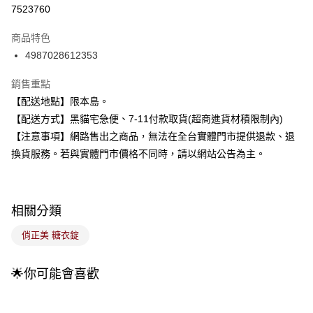
超商取貨付款
7523760
LINE Pay
商品特色
Apple Pay
4987028612353
街口支付
銷售重點
【配送地點】限本島。
悠遊付
【配送方式】黑貓宅急便、7-11付款取貨(超商進貨材積限制內)
Google Pay
【注意事項】網路售出之商品，無法在全台實體門市提供退款、退
換貨服務。若與實體門市價格不同時，請以網站公告為主。
全盈+PAY
大哥付你分期
相關說明
相關分類
【大哥付你分期使用說明】
ATM付款
1.本服務由台灣大哥大提供，台灣大哥大用戶可立即使用無須另外申請。
俏正美 糖衣錠
2.付款方式選擇「大哥付你分期」，訂單成立後會自動跳轉到大哥付的交易
流程，驗證手機門號後，選擇欲分期的期數、繳款截止日，確認付款後即完
運送方式
成交易。
🌟你可能會喜歡
3.實際核准額度、可分期數及費用金額請依後續交易確認頁面所載為準。
全家取貨付款
4.訂單成立30分鐘內，如未前往確認交易或遇審核未通過，訂單將自動取
每筆NT$100，滿NT$899(含以上)免運費
消。如遇「轉專審核」未通過狀況，表示未達大哥付你分期系統評分，恕無