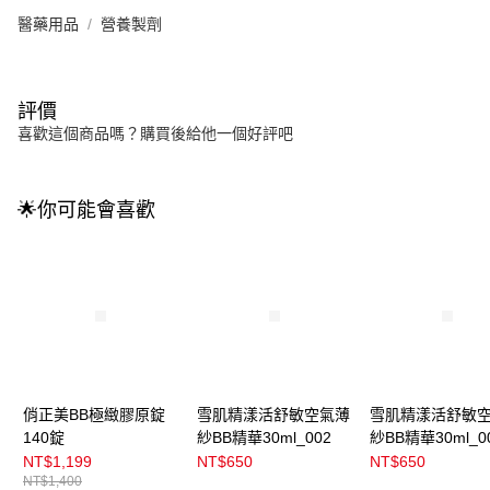
醫藥用品
營養製劑
評價
喜歡這個商品嗎？購買後給他一個好評吧
🌟你可能會喜歡
俏正美BB極緻膠原錠
雪肌精漾活舒敏空氣薄
雪肌精漾活舒敏
140錠
紗BB精華30ml_002
紗BB精華30ml_0
NT$1,199
NT$650
NT$650
NT$1,400