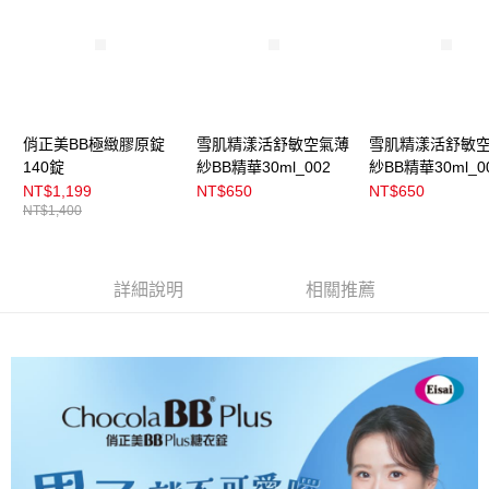
法說明評估內容。
付款後全家取貨
【繳款方式說明】
1.分期款項不併入電信帳單，「大哥付你分期」於每月結算日後寄送繳費提
每筆NT$100，滿NT$899(含以上)免運費
醒簡訊。
2.透過簡訊連結打開帳單後，可選擇「超商條碼／台灣大直營門市／銀行轉
7-11取貨付款
帳／街口支付／iPASS MONEY」等通路繳費。
每筆NT$100，滿NT$899(含以上)免運費
【注意事項】
俏正美BB極緻膠原錠
雪肌精漾活舒敏空氣薄
雪肌精漾活舒敏
付款後7-11取貨
1.本服務係由「台灣大哥大股份有限公司」（以下簡稱本公司）所提供，讓
140錠
紗BB精華30ml_002
紗BB精華30ml_0
用戶於交易時，得透過本服務購買商品或服務，並由商店將買賣／分期付款
每筆NT$100，滿NT$899(含以上)免運費
NT$1,199
NT$650
NT$650
買賣價金債權讓與本公司後，依約使用本公司帳單繳交帳款。
NT$1,400
2.基於同意付款使用「大哥付你分期」之契約關係目的，商店將以您的個人
宅配
資料（包含姓名、電話或地址）提供予台灣大哥大進項蒐集、處理及利用，
由本公司與您本人進行分期帳單所需資料之確認、核對及更正。
每筆NT$100，滿NT$899(含以上)免運費
3.完整用戶服務條款，請詳閱以下連結：
https://oppay.tw/userRule
詳細說明
相關推薦
宅配(離島)
每筆NT$300，滿NT$3,000(含以上)免運費
付款後門市自取
每筆NT$100，滿NT$399(含以上)免運費