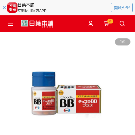
日藥本舖
開啟APP
立刻使用官方APP
0
1
/
9