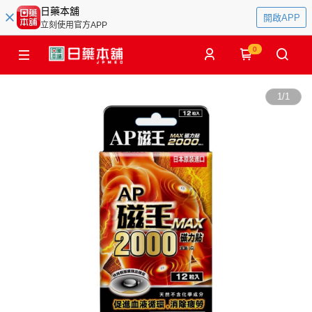
日藥本舖
開啟APP
立刻使用官方APP
0
1
/
1