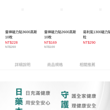
醒簡訊。
2.透過簡訊連結打開帳單後，可選擇「超商條碼／台灣大直營門市／銀行轉
7-11取貨付款
帳／街口支付／iPASS MONEY」等通路繳費。
每筆NT$100，滿NT$899(含以上)免運費
【注意事項】
付款後7-11取貨
1.本服務係由「台灣大哥大股份有限公司」（以下簡稱本公司）所提供，讓
用戶於交易時，得透過本服務購買商品或服務，並由商店將買賣／分期付款
每筆NT$100，滿NT$899(含以上)免運費
雷神磁力貼3600高斯
雷神磁力貼2600高斯
易利氣1300磁力貼
買賣價金債權讓與本公司後，依約使用本公司帳單繳交帳款。
10枚
10枚
粒
2.基於同意付款使用「大哥付你分期」之契約關係目的，商店將以您的個人
宅配
資料（包含姓名、電話或地址）提供予台灣大哥大進項蒐集、處理及利用，
NT$228
NT$169
NT$290
由本公司與您本人進行分期帳單所需資料之確認、核對及更正。
每筆NT$100，滿NT$899(含以上)免運費
NT$269
NT$199
3.完整用戶服務條款，請詳閱以下連結：
https://oppay.tw/userRule
宅配(離島)
每筆NT$300，滿NT$3,000(含以上)免運費
詳細說明
商品規格
相關推薦
付款後門市自取
每筆NT$100，滿NT$399(含以上)免運費