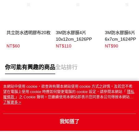
共立防水透明膠布20枚
3M防水膠膜4片
3M防水膠膜6片
10x12cm_1626PP
6x7cm_1624PP
NT$60
NT$110
NT$90
你可能有興趣的商品
全站排行
本網站中使用 cookie，欲查詢有關本網站使用 cookie 方式之詳情，及若您不希
熱門標籤
望在電腦上使用 cookie 時應如何變更電腦的 cookie 設定，請參閱本網站「
隱私
權條款
」之 Cookie 聲明。您繼續使用本網站即表示您同意本公司得按本網站使
用條款之 Cookie 聲明使用 cookie。
了解更多 >
我知道了