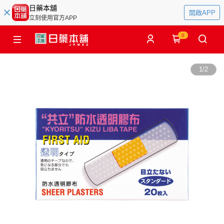
日藥本舖
開啟APP
立刻使用官方APP
0
1
/
2