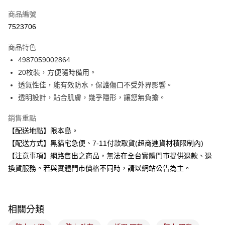
信用卡一次付款
商品編號
超商取貨付款
7523706
LINE Pay
商品特色
Apple Pay
4987059002864
20枚裝，方便隨時備用。
街口支付
透氣性佳，能有效防水，保護傷口不受外界影響。
悠遊付
透明設計，貼合肌膚，幾乎隱形，讓您無負擔。
Google Pay
銷售重點
【配送地點】限本島。
全盈+PAY
【配送方式】黑貓宅急便、7-11付款取貨(超商進貨材積限制內)
大哥付你分期
【注意事項】網路售出之商品，無法在全台實體門市提供退款、退
相關說明
換貨服務。若與實體門市價格不同時，請以網站公告為主。
【大哥付你分期使用說明】
ATM付款
1.本服務由台灣大哥大提供，台灣大哥大用戶可立即使用無須另外申請。
2.付款方式選擇「大哥付你分期」，訂單成立後會自動跳轉到大哥付的交易
流程，驗證手機門號後，選擇欲分期的期數、繳款截止日，確認付款後即完
運送方式
相關分類
成交易。
3.實際核准額度、可分期數及費用金額請依後續交易確認頁面所載為準。
全家取貨付款