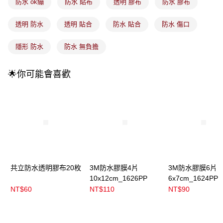
防水 ok繃
防水 貼布
透明 膠布
防水 膠布
4.訂單成立30分鐘內，如未前往確認交易或遇審核未通過，訂單將自動取
每筆NT$100，滿NT$899(含以上)免運費
消。如遇「轉專審核」未通過狀況，表示未達大哥付你分期系統評分，恕無
法說明評估內容。
透明 防水
透明 貼合
防水 貼合
防水 傷口
付款後全家取貨
【繳款方式說明】
1.分期款項不併入電信帳單，「大哥付你分期」於每月結算日後寄送繳費提
每筆NT$100，滿NT$899(含以上)免運費
隱形 防水
防水 無負擔
醒簡訊。
2.透過簡訊連結打開帳單後，可選擇「超商條碼／台灣大直營門市／銀行轉
7-11取貨付款
帳／街口支付／iPASS MONEY」等通路繳費。
🌟你可能會喜歡
每筆NT$100，滿NT$899(含以上)免運費
【注意事項】
付款後7-11取貨
1.本服務係由「台灣大哥大股份有限公司」（以下簡稱本公司）所提供，讓
用戶於交易時，得透過本服務購買商品或服務，並由商店將買賣／分期付款
每筆NT$100，滿NT$899(含以上)免運費
買賣價金債權讓與本公司後，依約使用本公司帳單繳交帳款。
2.基於同意付款使用「大哥付你分期」之契約關係目的，商店將以您的個人
宅配
資料（包含姓名、電話或地址）提供予台灣大哥大進項蒐集、處理及利用，
由本公司與您本人進行分期帳單所需資料之確認、核對及更正。
每筆NT$100，滿NT$899(含以上)免運費
3.完整用戶服務條款，請詳閱以下連結：
https://oppay.tw/userRule
宅配(離島)
共立防水透明膠布20枚
3M防水膠膜4片
3M防水膠膜6片
每筆NT$300，滿NT$3,000(含以上)免運費
10x12cm_1626PP
6x7cm_1624PP
付款後門市自取
NT$60
NT$110
NT$90
每筆NT$100，滿NT$399(含以上)免運費