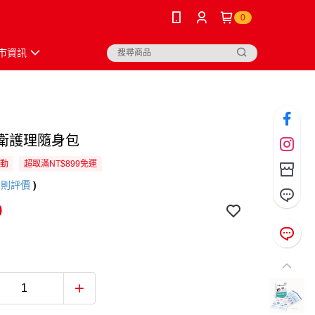
0
市資訊
中衛護理隨身包
活動
超取滿NT$899免運
2
則評價
)
9