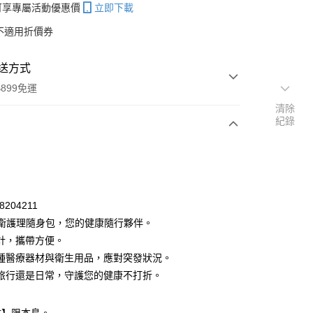
帳可享專屬活動優惠價
立即下載
不適用折價券
送方式
899免運
清除
紀錄
次付款
付款
8204211
中衛護理隨身包，您的健康隨行夥伴。
計，攜帶方便。
種醫療器材與衛生用品，應對突發狀況。
旅行還是日常，守護您的健康不打折。
y