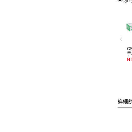
🌟你
C
手
NT
詳細