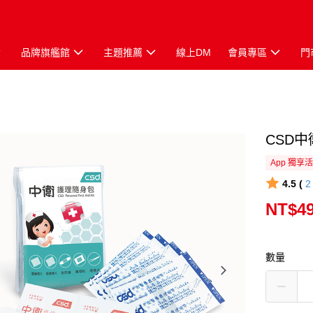
品牌旗艦館
主題推薦
線上DM
會員專區
門
CSD
App 獨享
4.5 (
NT$4
數量