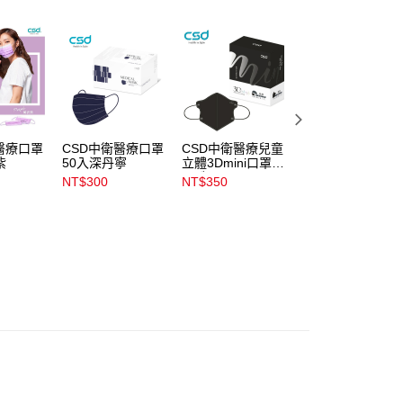
含姓名、電話或地址）提供予台灣大哥大進項蒐集、處理及利
公司與您本人進行分期帳單所需資料之確認、核對及更正。
戶服務條款，請詳閱以下連結：
https://oppay.tw/userRule
00，滿NT$899(含以上)免運費
00，滿NT$3,000(含以上)免運費
市自取
醫療口罩
CSD中衛醫療口罩
CSD中衛醫療兒童
CSD中衛醫療口
紫
50入深丹寧
立體3Dmini口罩30
30入水洗牛仔
00，滿NT$399(含以上)免運費
入酷黑
NT$300
NT$350
NT$300