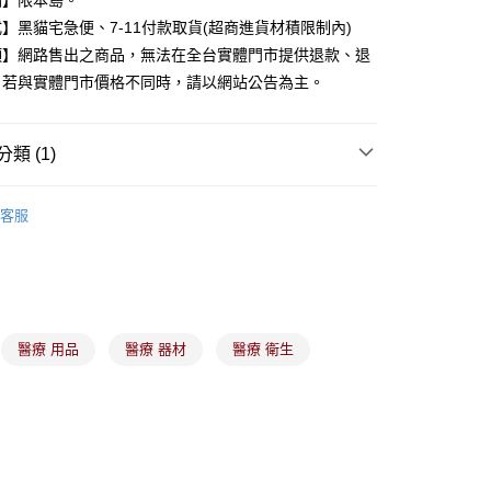
點】限本島。
】黑貓宅急便、7-11付款取貨(超商進貨材積限制內)
項】網路售出之商品，無法在全台實體門市提供退款、退
分期
。若與實體門市價格不同時，請以網站公告為主。
你分期使用說明】
由台灣大哥大提供，台灣大哥大用戶可立即使用無須另外申請。
類 (1)
式選擇「大哥付你分期」，訂單成立後會自動跳轉到大哥付的交易
證手機門號後，選擇欲分期的期數、繳款截止日，確認付款後即
。
衛生用品
准額度、可分期數及費用金額請依後續交易確認頁面所載為準。
客服
立30分鐘內，如未前往確認交易或遇審核未通過，訂單將自動取
付款
「轉專審核」未通過狀況，表示未達大哥付你分期系統評分，恕
00，滿NT$899(含以上)免運費
評估內容。
式說明】
家取貨
項不併入電信帳單，「大哥付你分期」於每月結算日後寄送繳費提
00，滿NT$899(含以上)免運費
醫療 用品
醫療 器材
醫療 衛生
訊連結打開帳單後，可選擇「超商條碼／台灣大直營門市／銀行轉
付／iPASS MONEY」等通路繳費。
付款
項】
00，滿NT$899(含以上)免運費
係由「台灣大哥大股份有限公司」（以下簡稱本公司）所提供，讓
易時，得透過本服務購買商品或服務，並由商店將買賣／分期付
1取貨
金債權讓與本公司後，依約使用本公司帳單繳交帳款。
00，滿NT$899(含以上)免運費
意付款使用「大哥付你分期」之契約關係目的，商店將以您的個人