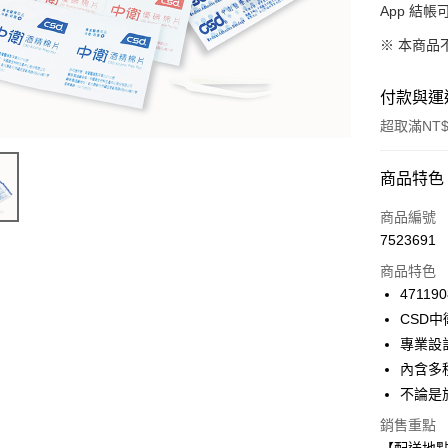
App 結
※ 本商品
付款與運
超取滿NT$
付款方式
商品特色
信用卡一
商品編號
7523691
超商取貨
商品特色
LINE Pay
471190
CSD
Apple Pay
專業設
街口支付
內含多
不論是
悠遊付
銷售重點
Google Pa