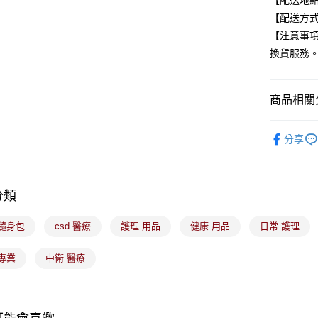
【配送地
全盈+PAY
【配送方式
【注意事
大哥付你
換貨服務
相關說明
【大哥付
ATM付款
1.本服務
商品相關分
2.付款方
流程，驗
完成交易
醫療器材
運送方式
3.實際核
分享
4.訂單成
全家取貨
消。如遇
每筆NT$1
無法說明
【繳款方
分類
付款後全
1.分期款
醒簡訊。
每筆NT$1
 隨身包
csd 醫療
護理 用品
健康 用品
日常 護理
2.透過簡
帳／街口支
7-11取貨
專業
中衛 醫療
【注意事
每筆NT$1
1.本服務
用戶於交
付款後7-1
款買賣價
每筆NT$1
2.基於同