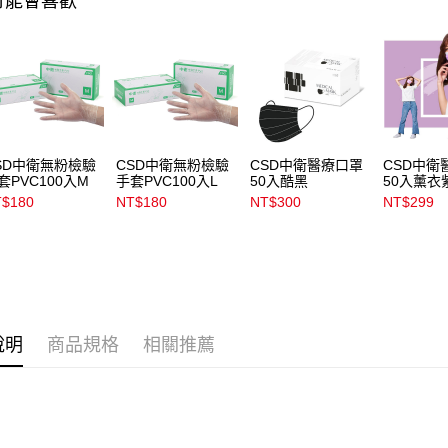
可能會喜歡
資料（包
宅配
用，由本
3.完整用
每筆NT$1
宅配(離島)
每筆NT$3
付款後門
SD中衛無粉檢驗
CSD中衛無粉檢驗
CSD中衛醫療口罩
CSD中衛
套PVC100入M
手套PVC100入L
50入酷黑
50入薰衣
每筆NT$1
$180
NT$180
NT$300
NT$299
說明
商品規格
相關推薦