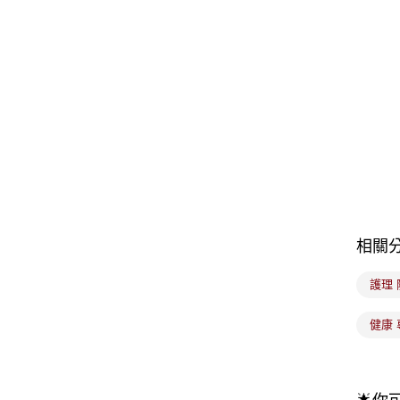
相關
護理
健康 