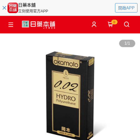
日藥本舖
開啟APP
立刻使用官方APP
0
1
/
1