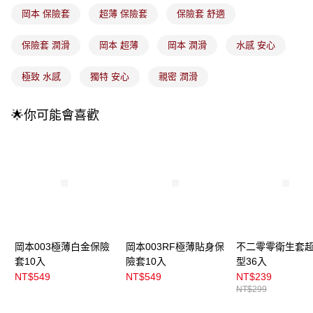
法說明評估內容。
岡本 保險套
超薄 保險套
保險套 舒適
付款後全家取貨
【繳款方式說明】
1.分期款項不併入電信帳單，「大哥付你分期」於每月結算日後寄送繳費提
每筆NT$100，滿NT$899(含以上)免運費
醒簡訊。
保險套 潤滑
岡本 超薄
岡本 潤滑
水感 安心
2.透過簡訊連結打開帳單後，可選擇「超商條碼／台灣大直營門市／銀行轉
7-11取貨付款
帳／街口支付／iPASS MONEY」等通路繳費。
極致 水感
獨特 安心
親密 潤滑
每筆NT$100，滿NT$899(含以上)免運費
【注意事項】
付款後7-11取貨
1.本服務係由「台灣大哥大股份有限公司」（以下簡稱本公司）所提供，讓
🌟你可能會喜歡
用戶於交易時，得透過本服務購買商品或服務，並由商店將買賣／分期付款
每筆NT$100，滿NT$899(含以上)免運費
買賣價金債權讓與本公司後，依約使用本公司帳單繳交帳款。
2.基於同意付款使用「大哥付你分期」之契約關係目的，商店將以您的個人
宅配
資料（包含姓名、電話或地址）提供予台灣大哥大進項蒐集、處理及利用，
由本公司與您本人進行分期帳單所需資料之確認、核對及更正。
每筆NT$100，滿NT$899(含以上)免運費
3.完整用戶服務條款，請詳閱以下連結：
https://oppay.tw/userRule
宅配(離島)
每筆NT$300，滿NT$3,000(含以上)免運費
付款後門市自取
岡本003極薄白金保險
岡本003RF極薄貼身保
不二零零衛生套
每筆NT$100，滿NT$399(含以上)免運費
套10入
險套10入
型36入
NT$549
NT$549
NT$239
NT$299