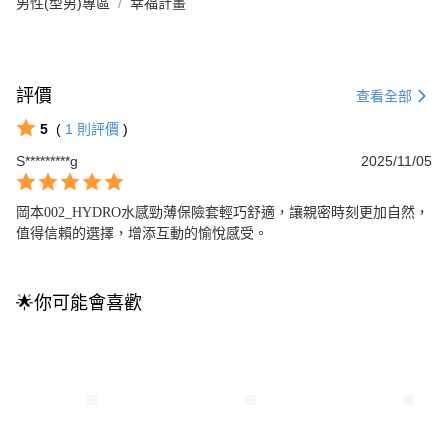
男性(型男)專區
幸福計畫
評價
查看全部
5
(
1
則評價
)
S*********g
2025/11/05
岡本002_HYDRO水感勁薄保險套輕巧舒適，讓親密時刻更加自然，
值得信賴的選擇，增添互動的愉悅感受。
🌟你可能會喜歡