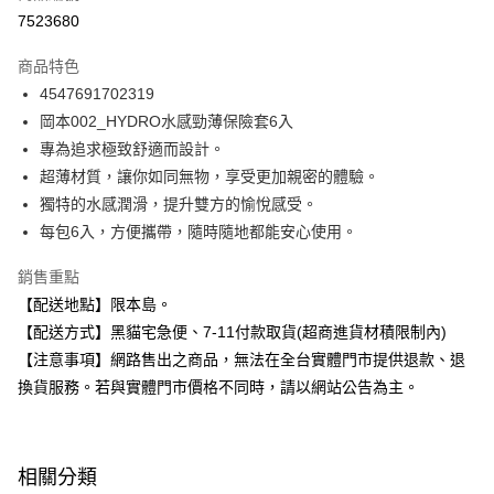
超商取貨付款
7523680
LINE Pay
商品特色
Apple Pay
4547691702319
岡本002_HYDRO水感勁薄保險套6入
街口支付
專為追求極致舒適而設計。
悠遊付
超薄材質，讓你如同無物，享受更加親密的體驗。
獨特的水感潤滑，提升雙方的愉悅感受。
Google Pay
每包6入，方便攜帶，隨時隨地都能安心使用。
全盈+PAY
銷售重點
大哥付你分期
【配送地點】限本島。
相關說明
【配送方式】黑貓宅急便、7-11付款取貨(超商進貨材積限制內)
【大哥付你分期使用說明】
【注意事項】網路售出之商品，無法在全台實體門市提供退款、退
ATM付款
1.本服務由台灣大哥大提供，台灣大哥大用戶可立即使用無須另外申請。
2.付款方式選擇「大哥付你分期」，訂單成立後會自動跳轉到大哥付的交易
換貨服務。若與實體門市價格不同時，請以網站公告為主。
流程，驗證手機門號後，選擇欲分期的期數、繳款截止日，確認付款後即完
運送方式
成交易。
3.實際核准額度、可分期數及費用金額請依後續交易確認頁面所載為準。
全家取貨付款
4.訂單成立30分鐘內，如未前往確認交易或遇審核未通過，訂單將自動取
相關分類
每筆NT$100，滿NT$899(含以上)免運費
消。如遇「轉專審核」未通過狀況，表示未達大哥付你分期系統評分，恕無