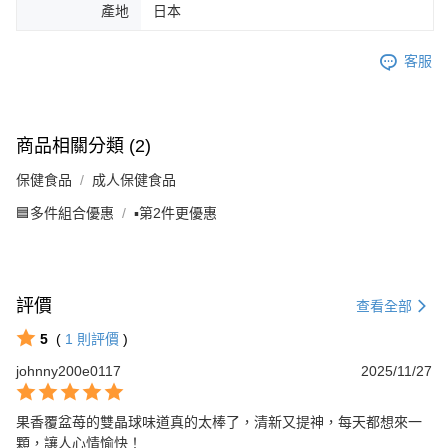
產地
日本
客服
商品相關分類 (2)
保健食品
成人保健食品
🟦多件組合優惠
▪️第2件更優惠
評價
查看全部
5
(
1
則評價
)
johnny200e0117
2025/11/27
果香覆盆苺的雙晶球味道真的太棒了，清新又提神，每天都想來一
顆，讓人心情愉快！