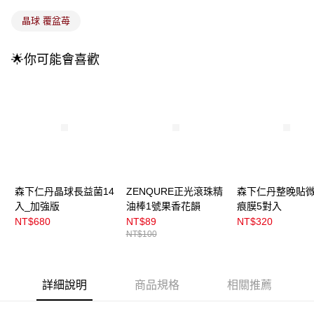
法說明評估內容。
付款後全家取貨
【繳款方式說明】
晶球 覆盆苺
1.分期款項不併入電信帳單，「大哥付你分期」於每月結算日後寄送繳費提
每筆NT$100，滿NT$899(含以上)免運費
醒簡訊。
2.透過簡訊連結打開帳單後，可選擇「超商條碼／台灣大直營門市／銀行轉
🌟你可能會喜歡
7-11取貨付款
帳／街口支付／iPASS MONEY」等通路繳費。
每筆NT$100，滿NT$899(含以上)免運費
【注意事項】
付款後7-11取貨
1.本服務係由「台灣大哥大股份有限公司」（以下簡稱本公司）所提供，讓
用戶於交易時，得透過本服務購買商品或服務，並由商店將買賣／分期付款
每筆NT$100，滿NT$899(含以上)免運費
買賣價金債權讓與本公司後，依約使用本公司帳單繳交帳款。
2.基於同意付款使用「大哥付你分期」之契約關係目的，商店將以您的個人
宅配
資料（包含姓名、電話或地址）提供予台灣大哥大進項蒐集、處理及利用，
由本公司與您本人進行分期帳單所需資料之確認、核對及更正。
每筆NT$100，滿NT$899(含以上)免運費
3.完整用戶服務條款，請詳閱以下連結：
https://oppay.tw/userRule
森下仁丹晶球長益菌14
ZENQURE正光滾珠精
森下仁丹整晚貼
宅配(離島)
入_加強版
油棒1號果香花韻
痕膜5對入
每筆NT$300，滿NT$3,000(含以上)免運費
NT$680
NT$89
NT$320
NT$100
付款後門市自取
每筆NT$100，滿NT$399(含以上)免運費
詳細說明
商品規格
相關推薦