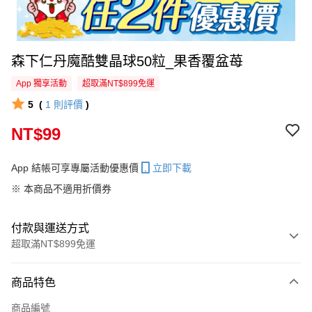
森下仁丹魔酷雙晶球50粒_果香覆盆苺
App 獨享活動
超取滿NT$899免運
5
(
1
則評價
)
NT$99
App 結帳可享專屬活動優惠價
立即下載
※ 本商品不適用折價券
付款與運送方式
超取滿NT$899免運
付款方式
商品特色
信用卡一次付款
商品編號