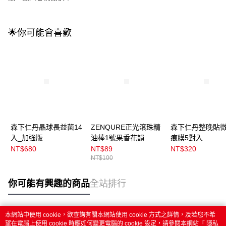
🌟你可能會喜歡
森下仁丹晶球長益菌14
ZENQURE正光滾珠精
森下仁丹整晚貼
入_加強版
油棒1號果香花韻
痕膜5對入
NT$680
NT$89
NT$320
NT$100
你可能有興趣的商品
全站排行
本網站中使用 cookie，欲查詢有關本網站使用 cookie 方式之詳情，及若您不希
熱門標籤
望在電腦上使用 cookie 時應如何變更電腦的 cookie 設定，請參閱本網站「
隱私