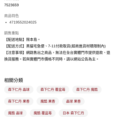
超商取貨付款
7523659
LINE Pay
商品特色
Apple Pay
4719552024025
街口支付
銷售重點
【配送地點】限本島。
悠遊付
【配送方式】黑貓宅急便、7-11付款取貨(超商進貨材積限制內)
Google Pay
【注意事項】網路售出之商品，無法在全台實體門市提供退款、退
換貨服務。若與實體門市價格不同時，請以網站公告為主。
全盈+PAY
大哥付你分期
相關說明
相關分類
【大哥付你分期使用說明】
ATM付款
1.本服務由台灣大哥大提供，台灣大哥大用戶可立即使用無須另外申請。
森下仁丹 晶球
森下仁丹 覆盆苺
森下仁丹 魔酷
2.付款方式選擇「大哥付你分期」，訂單成立後會自動跳轉到大哥付的交易
流程，驗證手機門號後，選擇欲分期的期數、繳款截止日，確認付款後即完
運送方式
成交易。
森下仁丹 果香
魔酷 果香
晶球 果香
3.實際核准額度、可分期數及費用金額請依後續交易確認頁面所載為準。
全家取貨付款
4.訂單成立30分鐘內，如未前往確認交易或遇審核未通過，訂單將自動取
魔酷 晶球
魔酷 覆盆苺
日本 森下仁丹
每筆NT$100，滿NT$899(含以上)免運費
消。如遇「轉專審核」未通過狀況，表示未達大哥付你分期系統評分，恕無