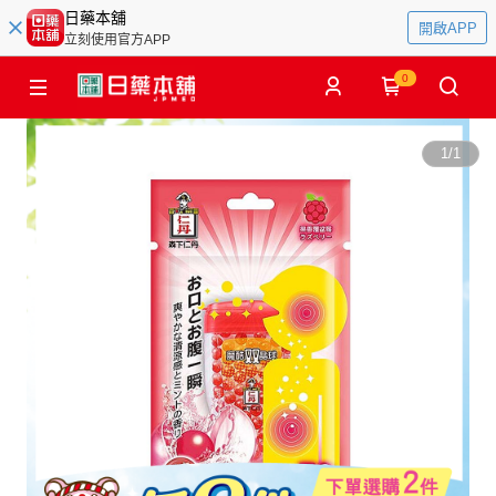
日藥本舖
開啟APP
立刻使用官方APP
0
1
/
1