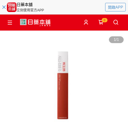
日藥本舖
開啟APP
立刻使用官方APP
0
1
/
1