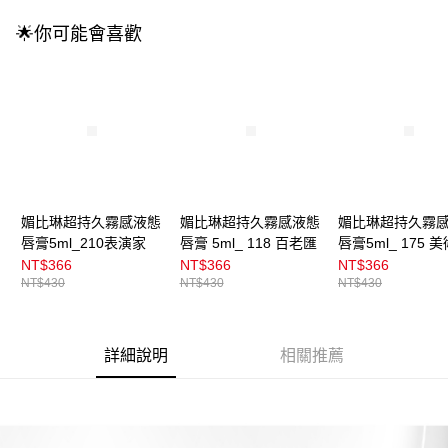
法說明評估內容。
付款後全家取貨
【繳款方式說明】
🌟你可能會喜歡
1.分期款項不併入電信帳單，「大哥付你分期」於每月結算日後寄送繳費提
每筆NT$100，滿NT$899(含以上)免運費
醒簡訊。
2.透過簡訊連結打開帳單後，可選擇「超商條碼／台灣大直營門市／銀行轉
7-11取貨付款
帳／街口支付／iPASS MONEY」等通路繳費。
每筆NT$100，滿NT$899(含以上)免運費
【注意事項】
付款後7-11取貨
1.本服務係由「台灣大哥大股份有限公司」（以下簡稱本公司）所提供，讓
用戶於交易時，得透過本服務購買商品或服務，並由商店將買賣／分期付款
每筆NT$100，滿NT$899(含以上)免運費
買賣價金債權讓與本公司後，依約使用本公司帳單繳交帳款。
2.基於同意付款使用「大哥付你分期」之契約關係目的，商店將以您的個人
宅配
資料（包含姓名、電話或地址）提供予台灣大哥大進項蒐集、處理及利用，
媚比琳超持久霧感液態
媚比琳超持久霧感液態
媚比琳超持久霧
由本公司與您本人進行分期帳單所需資料之確認、核對及更正。
每筆NT$100，滿NT$899(含以上)免運費
唇膏5ml_210表演家
唇膏 5ml_ 118 百老匯
唇膏5ml_ 175 
3.完整用戶服務條款，請詳閱以下連結：
https://oppay.tw/userRule
NT$366
NT$366
NT$366
宅配(離島)
NT$430
NT$430
NT$430
每筆NT$300，滿NT$3,000(含以上)免運費
付款後門市自取
詳細說明
相關推薦
每筆NT$100，滿NT$399(含以上)免運費