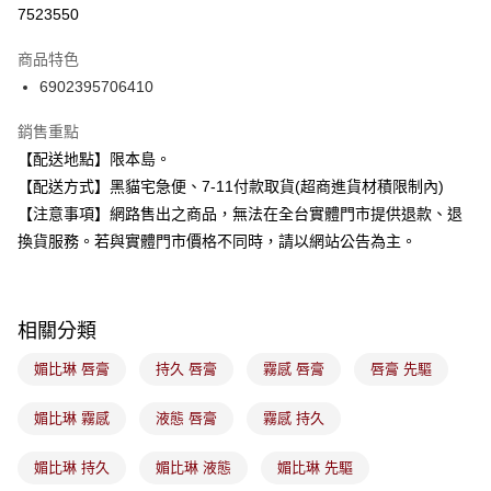
超商取貨付款
7523550
LINE Pay
商品特色
Apple Pay
6902395706410
街口支付
銷售重點
【配送地點】限本島。
悠遊付
【配送方式】黑貓宅急便、7-11付款取貨(超商進貨材積限制內)
Google Pay
【注意事項】網路售出之商品，無法在全台實體門市提供退款、退
換貨服務。若與實體門市價格不同時，請以網站公告為主。
全盈+PAY
大哥付你分期
相關說明
相關分類
【大哥付你分期使用說明】
ATM付款
1.本服務由台灣大哥大提供，台灣大哥大用戶可立即使用無須另外申請。
媚比琳 唇膏
持久 唇膏
霧感 唇膏
唇膏 先驅
2.付款方式選擇「大哥付你分期」，訂單成立後會自動跳轉到大哥付的交易
流程，驗證手機門號後，選擇欲分期的期數、繳款截止日，確認付款後即完
運送方式
成交易。
媚比琳 霧感
液態 唇膏
霧感 持久
3.實際核准額度、可分期數及費用金額請依後續交易確認頁面所載為準。
全家取貨付款
4.訂單成立30分鐘內，如未前往確認交易或遇審核未通過，訂單將自動取
媚比琳 持久
媚比琳 液態
媚比琳 先驅
每筆NT$100，滿NT$899(含以上)免運費
消。如遇「轉專審核」未通過狀況，表示未達大哥付你分期系統評分，恕無