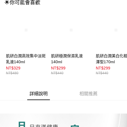
每筆NT$100，滿NT$899(含以上)免運費
消。如遇「轉專審核」未通過狀況，表示未達大哥付你分期系統評分，恕無
🌟你可能會喜歡
法說明評估內容。
付款後全家取貨
【繳款方式說明】
1.分期款項不併入電信帳單，「大哥付你分期」於每月結算日後寄送繳費提
每筆NT$100，滿NT$899(含以上)免運費
醒簡訊。
2.透過簡訊連結打開帳單後，可選擇「超商條碼／台灣大直營門市／銀行轉
7-11取貨付款
帳／街口支付／iPASS MONEY」等通路繳費。
每筆NT$100，滿NT$899(含以上)免運費
【注意事項】
付款後7-11取貨
1.本服務係由「台灣大哥大股份有限公司」（以下簡稱本公司）所提供，讓
用戶於交易時，得透過本服務購買商品或服務，並由商店將買賣／分期付款
每筆NT$100，滿NT$899(含以上)免運費
肌研白潤高效集中淡斑
肌研極潤保濕乳液
肌研白潤美白化
買賣價金債權讓與本公司後，依約使用本公司帳單繳交帳款。
乳液140ml
140ml
澤型170ml
2.基於同意付款使用「大哥付你分期」之契約關係目的，商店將以您的個人
宅配
資料（包含姓名、電話或地址）提供予台灣大哥大進項蒐集、處理及利用，
NT$329
NT$299
NT$299
由本公司與您本人進行分期帳單所需資料之確認、核對及更正。
每筆NT$100，滿NT$899(含以上)免運費
NT$480
NT$440
NT$440
3.完整用戶服務條款，請詳閱以下連結：
https://oppay.tw/userRule
宅配(離島)
每筆NT$300，滿NT$3,000(含以上)免運費
詳細說明
相關推薦
付款後門市自取
每筆NT$100，滿NT$399(含以上)免運費