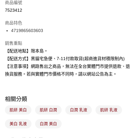
商品編號
超商取貨付款
7523412
LINE Pay
商品特色
Apple Pay
4719865603603
街口支付
銷售重點
【配送地點】限本島。
悠遊付
【配送方式】黑貓宅急便、7-11付款取貨(超商進貨材積限制內)
Google Pay
【注意事項】網路售出之商品，無法在全台實體門市提供退款、退
換貨服務。若與實體門市價格不同時，請以網站公告為主。
全盈+PAY
大哥付你分期
相關說明
相關分類
【大哥付你分期使用說明】
ATM付款
1.本服務由台灣大哥大提供，台灣大哥大用戶可立即使用無須另外申請。
肌研 美白
肌研 白潤
白潤 乳液
肌研 乳液
2.付款方式選擇「大哥付你分期」，訂單成立後會自動跳轉到大哥付的交易
流程，驗證手機門號後，選擇欲分期的期數、繳款截止日，確認付款後即完
運送方式
成交易。
美白 乳液
白潤 美白
3.實際核准額度、可分期數及費用金額請依後續交易確認頁面所載為準。
全家取貨付款
4.訂單成立30分鐘內，如未前往確認交易或遇審核未通過，訂單將自動取