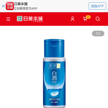
日藥本舖
開啟APP
立刻使用官方APP
0
1
/
1