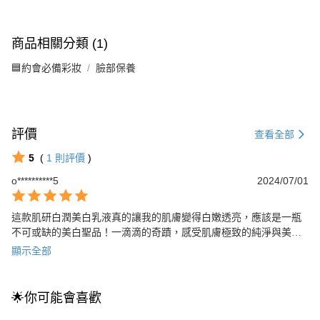
商品相關分類 (1)
🟦約會必備彩妝
臉部保養
評價
查看全部
5
(
1
則評價
)
o**********5
2024/07/01
這款肌研白潤美白乳液真的讓我的肌膚變得白嫩透亮，應該是一瓶
不可或缺的美白聖品！一滴滴的奇蹟，感受肌膚極致的純淨與美
麗。
顯示全部
🌟你可能會喜歡