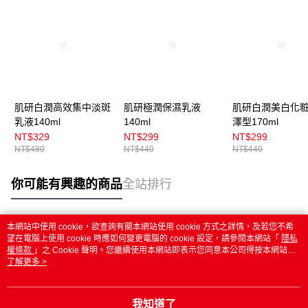
肌研白潤高效集中淡斑
肌研極潤保濕乳液
肌研白潤美白化
乳液140ml
140ml
澤型170ml
NT$329
NT$299
NT$299
NT$480
NT$440
NT$440
你可能有興趣的商品
全站排行
本網站中使用 cookie，欲查詢有關本網站使用 cookie 方式之詳情，及若您不希
熱門標籤
望在電腦上使用 cookie 時應如何變更電腦的 cookie 設定，請參閱本網站「
隱私
權條款
」之 Cookie 聲明。您繼續使用本網站即表示您同意本公司得按本網站使
用條款之 Cookie 聲明使用 cookie。
了解更多 >
我知道了