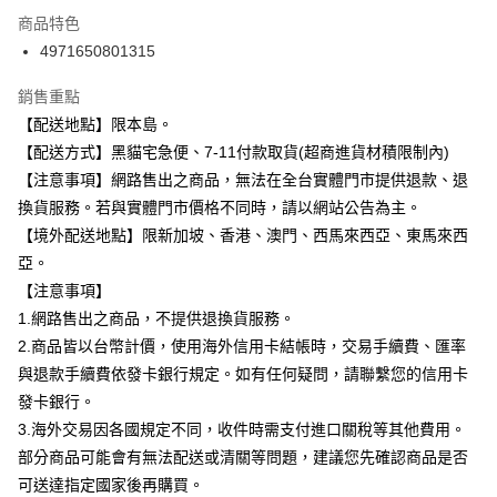
3 期 0 利率 每期
NT$107
21家銀行
商品特色
合作金庫商業銀行
第一商業銀行
超商取貨付款
4971650801315
華南商業銀行
彰化商業銀行
LINE Pay
上海商業儲蓄銀行
台北富邦商業銀行
銷售重點
國泰世華商業銀行
兆豐國際商業銀行
Apple Pay
【配送地點】限本島。
臺灣中小企業銀行
台中商業銀行
【配送方式】黑貓宅急便、7-11付款取貨(超商進貨材積限制內)
匯豐（台灣）商業銀行
華泰商業銀行
街口支付
聯邦商業銀行
遠東國際商業銀行
【注意事項】網路售出之商品，無法在全台實體門市提供退款、退
元大商業銀行
永豐商業銀行
悠遊付
換貨服務。若與實體門市價格不同時，請以網站公告為主。
玉山商業銀行
星展（台灣）商業銀行
【境外配送地點】限新加坡、香港、澳門、西馬來西亞、東馬來西
台新國際商業銀行
中國信託商業銀行
Google Pay
亞。
台灣樂天信用卡公司
全盈+PAY
【注意事項】
1.網路售出之商品，不提供退換貨服務。
大哥付你分期
2.商品皆以台幣計價，使用海外信用卡結帳時，交易手續費、匯率
相關說明
與退款手續費依發卡銀行規定。如有任何疑問，請聯繫您的信用卡
【大哥付你分期使用說明】
ATM付款
發卡銀行。
1.本服務由台灣大哥大提供，台灣大哥大用戶可立即使用無須另外申請。
2.付款方式選擇「大哥付你分期」，訂單成立後會自動跳轉到大哥付的交易
3.海外交易因各國規定不同，收件時需支付進口關稅等其他費用。
流程，驗證手機門號後，選擇欲分期的期數、繳款截止日，確認付款後即完
運送方式
部分商品可能會有無法配送或清關等問題，建議您先確認商品是否
成交易。
3.實際核准額度、可分期數及費用金額請依後續交易確認頁面所載為準。
可送達指定國家後再購買。
全家取貨付款