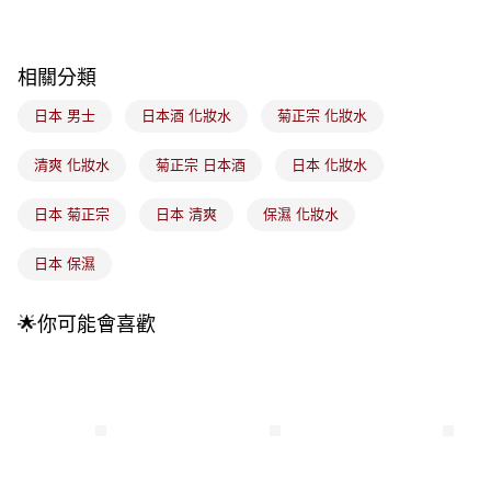
4.訂單成立30分鐘內，如未前往確認交易或遇審核未通過，訂單將自動取
每筆NT$100，滿NT$899(含以上)免運費
消。如遇「轉專審核」未通過狀況，表示未達大哥付你分期系統評分，恕無
法說明評估內容。
付款後全家取貨
【繳款方式說明】
相關分類
1.分期款項不併入電信帳單，「大哥付你分期」於每月結算日後寄送繳費提
每筆NT$100，滿NT$899(含以上)免運費
醒簡訊。
日本 男士
日本酒 化妝水
菊正宗 化妝水
2.透過簡訊連結打開帳單後，可選擇「超商條碼／台灣大直營門市／銀行轉
7-11取貨付款
帳／街口支付／iPASS MONEY」等通路繳費。
每筆NT$100，滿NT$899(含以上)免運費
清爽 化妝水
菊正宗 日本酒
日本 化妝水
【注意事項】
付款後7-11取貨
1.本服務係由「台灣大哥大股份有限公司」（以下簡稱本公司）所提供，讓
日本 菊正宗
日本 清爽
保濕 化妝水
用戶於交易時，得透過本服務購買商品或服務，並由商店將買賣／分期付款
每筆NT$100，滿NT$899(含以上)免運費
買賣價金債權讓與本公司後，依約使用本公司帳單繳交帳款。
2.基於同意付款使用「大哥付你分期」之契約關係目的，商店將以您的個人
日本 保濕
宅配
資料（包含姓名、電話或地址）提供予台灣大哥大進項蒐集、處理及利用，
由本公司與您本人進行分期帳單所需資料之確認、核對及更正。
每筆NT$100，滿NT$899(含以上)免運費
3.完整用戶服務條款，請詳閱以下連結：
https://oppay.tw/userRule
🌟你可能會喜歡
付款後門市自取
每筆NT$100，滿NT$399(含以上)免運費
國家/地區配送
查看運費