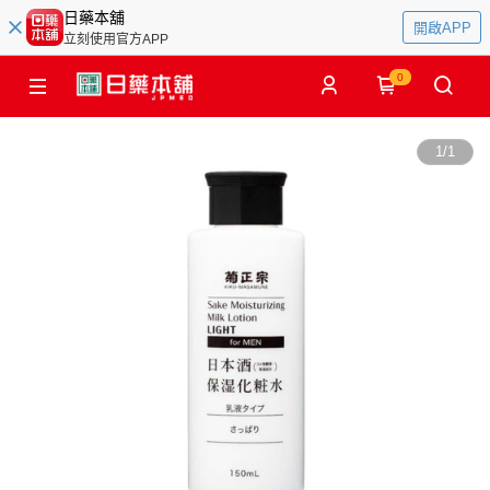
日藥本舖
開啟APP
立刻使用官方APP
0
1
/
1