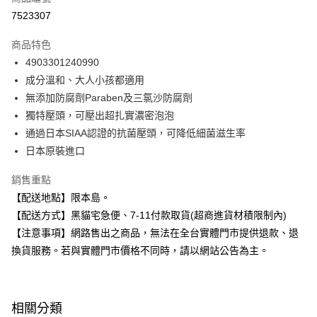
超商取貨付款
7523307
LINE Pay
商品特色
Apple Pay
4903301240990
成分溫和、大人小孩都適用
街口支付
無添加防腐劑Paraben及三氯沙防腐劑
悠遊付
獨特壓頭，可壓出超扎實濃密泡泡
通過日本SIAA認證的抗菌壓頭，可降低細菌滋生率
Google Pay
日本原裝進口
全盈+PAY
銷售重點
大哥付你分期
【配送地點】限本島。
相關說明
【配送方式】黑貓宅急便、7-11付款取貨(超商進貨材積限制內)
【大哥付你分期使用說明】
【注意事項】網路售出之商品，無法在全台實體門市提供退款、退
ATM付款
1.本服務由台灣大哥大提供，台灣大哥大用戶可立即使用無須另外申請。
2.付款方式選擇「大哥付你分期」，訂單成立後會自動跳轉到大哥付的交易
換貨服務。若與實體門市價格不同時，請以網站公告為主。
流程，驗證手機門號後，選擇欲分期的期數、繳款截止日，確認付款後即完
運送方式
成交易。
3.實際核准額度、可分期數及費用金額請依後續交易確認頁面所載為準。
全家取貨付款
4.訂單成立30分鐘內，如未前往確認交易或遇審核未通過，訂單將自動取
相關分類
每筆NT$100，滿NT$899(含以上)免運費
消。如遇「轉專審核」未通過狀況，表示未達大哥付你分期系統評分，恕無