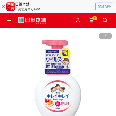
日藥本舖
開啟APP
立刻使用官方APP
0
1
/
1