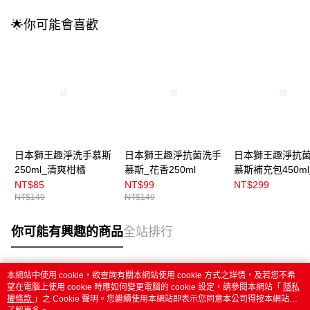
🌟你可能會喜歡
日本獅王趣淨洗手慕斯
日本獅王趣淨抗菌洗手
日本獅王趣淨抗
250ml_清爽柑橘
慕斯_花香250ml
慕斯補充包450ml
香
NT$85
NT$99
NT$299
NT$149
NT$149
你可能有興趣的商品
全站排行
本網站中使用 cookie，欲查詢有關本網站使用 cookie 方式之詳情，及若您不希
熱門標籤
望在電腦上使用 cookie 時應如何變更電腦的 cookie 設定，請參閱本網站「
隱私
權條款
」之 Cookie 聲明。您繼續使用本網站即表示您同意本公司得按本網站使