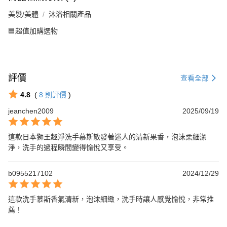
美髮/美體
沐浴相關產品
🟦超值加購選物
評價
查看全部
4.8
(
8
則評價
)
jeanchen2009
2025/09/19
這款日本獅王趣淨洗手慕斯散發著迷人的清新果香，泡沫柔細潔
淨，洗手的過程瞬間變得愉悅又享受。
b0955217102
2024/12/29
這款洗手慕斯香氣清新，泡沫細緻，洗手時讓人感覺愉悅，非常推
薦！