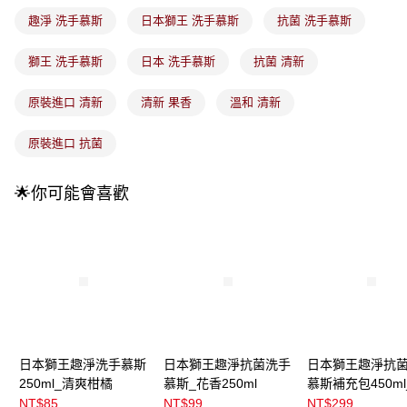
法說明評估內容。
趣淨 洗手慕斯
日本獅王 洗手慕斯
抗菌 洗手慕斯
付款後全家取貨
【繳款方式說明】
1.分期款項不併入電信帳單，「大哥付你分期」於每月結算日後寄送繳費提
每筆NT$100，滿NT$899(含以上)免運費
醒簡訊。
獅王 洗手慕斯
日本 洗手慕斯
抗菌 清新
2.透過簡訊連結打開帳單後，可選擇「超商條碼／台灣大直營門市／銀行轉
7-11取貨付款
帳／街口支付／iPASS MONEY」等通路繳費。
原裝進口 清新
清新 果香
溫和 清新
每筆NT$100，滿NT$899(含以上)免運費
【注意事項】
付款後7-11取貨
1.本服務係由「台灣大哥大股份有限公司」（以下簡稱本公司）所提供，讓
原裝進口 抗菌
用戶於交易時，得透過本服務購買商品或服務，並由商店將買賣／分期付款
每筆NT$100，滿NT$899(含以上)免運費
買賣價金債權讓與本公司後，依約使用本公司帳單繳交帳款。
2.基於同意付款使用「大哥付你分期」之契約關係目的，商店將以您的個人
🌟你可能會喜歡
宅配
資料（包含姓名、電話或地址）提供予台灣大哥大進項蒐集、處理及利用，
由本公司與您本人進行分期帳單所需資料之確認、核對及更正。
每筆NT$100，滿NT$899(含以上)免運費
3.完整用戶服務條款，請詳閱以下連結：
https://oppay.tw/userRule
宅配(離島)
每筆NT$300，滿NT$3,000(含以上)免運費
付款後門市自取
每筆NT$100，滿NT$399(含以上)免運費
日本獅王趣淨洗手慕斯
日本獅王趣淨抗菌洗手
日本獅王趣淨抗
250ml_清爽柑橘
慕斯_花香250ml
慕斯補充包450ml
香
NT$85
NT$99
NT$299