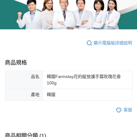
顯示電腦版詳細說明
商品規格
品名
韓國Farmstay花的綻放護手霜玫瑰花香
100g
產地
韓國
客服
商品相關分類 (1)