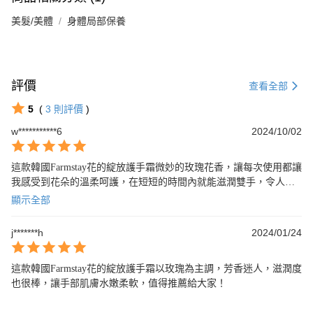
美髮/美體
身體局部保養
評價
查看全部
5
(
3
則評價
)
w***********6
2024/10/02
這款韓國Farmstay花的綻放護手霜微妙的玫瑰花香，讓每次使用都讓
我感受到花朵的溫柔呵護，在短短的時間內就能滋潤雙手，令人驚
豔的4星級護手霜。
顯示全部
j*******h
2024/01/24
這款韓國Farmstay花的綻放護手霜以玫瑰為主調，芳香迷人，滋潤度
也很棒，讓手部肌膚水嫩柔軟，值得推薦給大家！