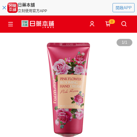
日藥本舖
開啟APP
立刻使用官方APP
0
1
/
1