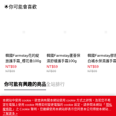
🌟你可能會喜歡
韓國Farmstay花的綻
韓國Farmstay蘆薈保
韓國Farmstay膠
放護手霜_櫻花香100g
濕舒緩護手霜100g
白補水保濕護手
100g
NT$59
NT$59
NT$59
NT$99
NT$99
NT$99
你可能有興趣的商品
全站排行
本網站中使用 cookie，欲查詢有關本網站使用 cookie 方式之詳情，及若您不希
熱門標籤
望在電腦上使用 cookie 時應如何變更電腦的 cookie 設定，請參閱本網站「
隱私
權條款
」之 Cookie 聲明。您繼續使用本網站即表示您同意本公司得按本網站使
用條款之 Cookie 聲明使用 cookie。
了解更多 >