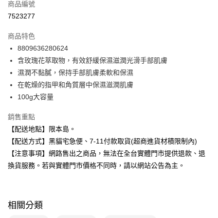
商品編號
超商取貨付款
7523277
LINE Pay
商品特色
Apple Pay
8809636280624
含玫瑰花萃取物，有效舒緩保濕滋潤光滑手部肌膚
街口支付
濕潤不黏膩，保持手部肌膚柔軟和保濕
悠遊付
在乾燥的指甲和角質層中保濕滋潤肌膚
100g大容量
Google Pay
銷售重點
全盈+PAY
【配送地點】限本島。
大哥付你分期
【配送方式】黑貓宅急便、7-11付款取貨(超商進貨材積限制內)
相關說明
【注意事項】網路售出之商品，無法在全台實體門市提供退款、退
【大哥付你分期使用說明】
換貨服務。若與實體門市價格不同時，請以網站公告為主。
ATM付款
1.本服務由台灣大哥大提供，台灣大哥大用戶可立即使用無須另外申請。
2.付款方式選擇「大哥付你分期」，訂單成立後會自動跳轉到大哥付的交易
流程，驗證手機門號後，選擇欲分期的期數、繳款截止日，確認付款後即完
運送方式
成交易。
3.實際核准額度、可分期數及費用金額請依後續交易確認頁面所載為準。
相關分類
全家取貨付款
4.訂單成立30分鐘內，如未前往確認交易或遇審核未通過，訂單將自動取