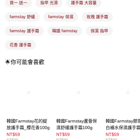
每筆NT$100，滿NT$899(含以上)免運費
消。如遇「轉專審核」未通過狀況，表示未達大哥付你分期系統評分，恕無
買一 送一
指甲 光滑
護手霜 大容量
法說明評估內容。
付款後全家取貨
【繳款方式說明】
farmstay 舒緩
farmstay 保濕
玫瑰 護手霜
1.分期款項不併入電信帳單，「大哥付你分期」於每月結算日後寄送繳費提
每筆NT$100，滿NT$899(含以上)免運費
醒簡訊。
2.透過簡訊連結打開帳單後，可選擇「超商條碼／台灣大直營門市／銀行轉
farmstay 護手霜
韓國 farmstay
保濕 指甲
7-11取貨付款
帳／街口支付／iPASS MONEY」等通路繳費。
每筆NT$100，滿NT$899(含以上)免運費
花香 護手霜
【注意事項】
付款後7-11取貨
1.本服務係由「台灣大哥大股份有限公司」（以下簡稱本公司）所提供，讓
用戶於交易時，得透過本服務購買商品或服務，並由商店將買賣／分期付款
每筆NT$100，滿NT$899(含以上)免運費
🌟你可能會喜歡
買賣價金債權讓與本公司後，依約使用本公司帳單繳交帳款。
2.基於同意付款使用「大哥付你分期」之契約關係目的，商店將以您的個人
宅配
資料（包含姓名、電話或地址）提供予台灣大哥大進項蒐集、處理及利用，
由本公司與您本人進行分期帳單所需資料之確認、核對及更正。
每筆NT$100，滿NT$899(含以上)免運費
3.完整用戶服務條款，請詳閱以下連結：
https://oppay.tw/userRule
宅配(離島)
每筆NT$300，滿NT$3,000(含以上)免運費
付款後門市自取
每筆NT$100，滿NT$399(含以上)免運費
韓國Farmstay花的綻
韓國Farmstay蘆薈保
韓國Farmstay膠
放護手霜_櫻花香100g
濕舒緩護手霜100g
白補水保濕護手
100g
NT$59
NT$59
NT$59
NT$99
NT$99
NT$99