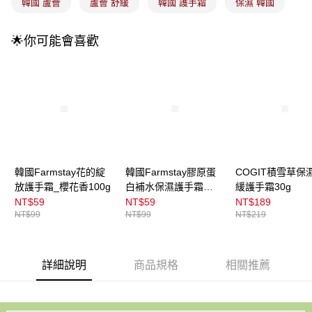
法說明評估內容。
韓國 蘆薈
蘆薈 舒緩
韓國 護手霜
保濕 韓國
付款後全家取貨
【繳款方式說明】
1.分期款項不併入電信帳單，「大哥付你分期」於每月結算日後寄送繳費提
每筆NT$100，滿NT$899(含以上)免運費
🌟你可能會喜歡
醒簡訊。
2.透過簡訊連結打開帳單後，可選擇「超商條碼／台灣大直營門市／銀行轉
7-11取貨付款
帳／街口支付／iPASS MONEY」等通路繳費。
每筆NT$100，滿NT$899(含以上)免運費
【注意事項】
付款後7-11取貨
1.本服務係由「台灣大哥大股份有限公司」（以下簡稱本公司）所提供，讓
用戶於交易時，得透過本服務購買商品或服務，並由商店將買賣／分期付款
每筆NT$100，滿NT$899(含以上)免運費
買賣價金債權讓與本公司後，依約使用本公司帳單繳交帳款。
2.基於同意付款使用「大哥付你分期」之契約關係目的，商店將以您的個人
宅配
資料（包含姓名、電話或地址）提供予台灣大哥大進項蒐集、處理及利用，
由本公司與您本人進行分期帳單所需資料之確認、核對及更正。
每筆NT$100，滿NT$899(含以上)免運費
韓國Farmstay花的綻
韓國Farmstay膠原蛋
COGIT積雪草保
3.完整用戶服務條款，請詳閱以下連結：
https://oppay.tw/userRule
放護手霜_櫻花香100g
白補水保濕護手霜
緩護手霜30g
宅配(離島)
100g
NT$59
NT$59
NT$189
每筆NT$300，滿NT$3,000(含以上)免運費
NT$99
NT$99
NT$219
付款後門市自取
每筆NT$100，滿NT$399(含以上)免運費
詳細說明
商品規格
相關推薦