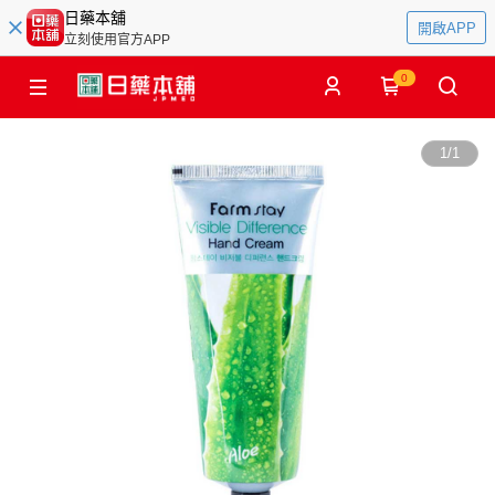
日藥本舖
開啟APP
立刻使用官方APP
0
1
/
1