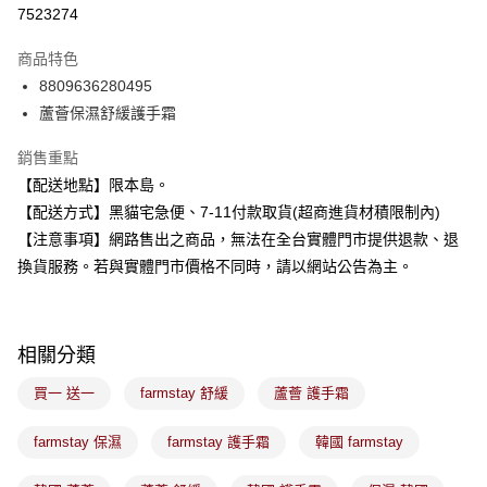
超商取貨付款
7523274
LINE Pay
商品特色
Apple Pay
8809636280495
蘆薈保濕舒緩護手霜
街口支付
銷售重點
悠遊付
【配送地點】限本島。
Google Pay
【配送方式】黑貓宅急便、7-11付款取貨(超商進貨材積限制內)
【注意事項】網路售出之商品，無法在全台實體門市提供退款、退
全盈+PAY
換貨服務。若與實體門市價格不同時，請以網站公告為主。
大哥付你分期
相關說明
【大哥付你分期使用說明】
ATM付款
相關分類
1.本服務由台灣大哥大提供，台灣大哥大用戶可立即使用無須另外申請。
2.付款方式選擇「大哥付你分期」，訂單成立後會自動跳轉到大哥付的交易
流程，驗證手機門號後，選擇欲分期的期數、繳款截止日，確認付款後即完
買一 送一
farmstay 舒緩
蘆薈 護手霜
運送方式
成交易。
3.實際核准額度、可分期數及費用金額請依後續交易確認頁面所載為準。
全家取貨付款
farmstay 保濕
farmstay 護手霜
韓國 farmstay
4.訂單成立30分鐘內，如未前往確認交易或遇審核未通過，訂單將自動取
每筆NT$100，滿NT$899(含以上)免運費
消。如遇「轉專審核」未通過狀況，表示未達大哥付你分期系統評分，恕無