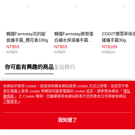
韓國Farmstay花的綻
韓國Farmstay膠原蛋
COGIT積雪草保
放護手霜_櫻花香100g
白補水保濕護手霜
緩護手霜30g
100g
NT$59
NT$59
NT$189
NT$99
NT$99
NT$219
你可能有興趣的商品
全站排行
本網站中使用 cookie，欲查詢有關本網站使用 cookie 方式之詳情，及若您不希
熱門標籤
望在電腦上使用 cookie 時應如何變更電腦的 cookie 設定，請參閱本網站「
隱私
權條款
」之 Cookie 聲明。您繼續使用本網站即表示您同意本公司得按本網站使
用條款之 Cookie 聲明使用 cookie。
了解更多 >
我知道了