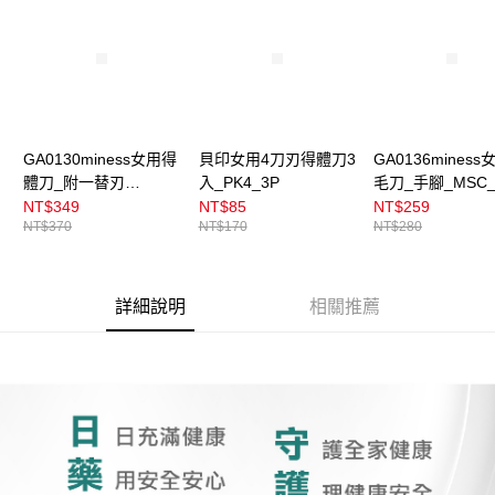
1.分期款項不併入電信帳單，「大哥付你分期」於每月結算日後寄送繳費提
每筆NT$100，滿NT$899(含以上)免運費
醒簡訊。
2.透過簡訊連結打開帳單後，可選擇「超商條碼／台灣大直營門市／銀行轉
7-11取貨付款
帳／街口支付／iPASS MONEY」等通路繳費。
每筆NT$100，滿NT$899(含以上)免運費
【注意事項】
付款後7-11取貨
1.本服務係由「台灣大哥大股份有限公司」（以下簡稱本公司）所提供，讓
用戶於交易時，得透過本服務購買商品或服務，並由商店將買賣／分期付款
每筆NT$100，滿NT$899(含以上)免運費
GA0130miness女用得
貝印女用4刀刃得體刀3
GA0136mines
買賣價金債權讓與本公司後，依約使用本公司帳單繳交帳款。
體刀_附一替刃
入_PK4_3P
毛刀_手腳_MSC_
2.基於同意付款使用「大哥付你分期」之契約關係目的，商店將以您的個人
宅配
_MSA_2H
資料（包含姓名、電話或地址）提供予台灣大哥大進項蒐集、處理及利用，
NT$349
NT$85
NT$259
由本公司與您本人進行分期帳單所需資料之確認、核對及更正。
每筆NT$100，滿NT$899(含以上)免運費
NT$370
NT$170
NT$280
3.完整用戶服務條款，請詳閱以下連結：
https://oppay.tw/userRule
宅配(離島)
每筆NT$300，滿NT$3,000(含以上)免運費
詳細說明
相關推薦
付款後門市自取
每筆NT$100，滿NT$399(含以上)免運費