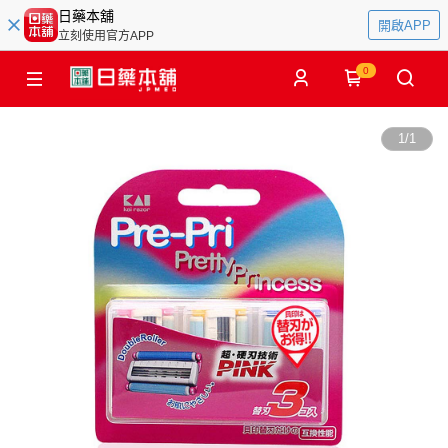
日藥本舖
開啟APP
立刻使用官方APP
0
1
/
1