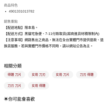
LINE Pay
商品特色
Apple Pay
4901331013782
街口支付
銷售重點
【配送地點】限本島。
悠遊付
【配送方式】黑貓宅急便、7-11付款取貨(超商進貨材積限制內)
Google Pay
【注意事項】網路售出之商品，無法在全台實體門市提供退款、退
換貨服務。若與實體門市價格不同時，請以網站公告為主。
全盈+PAY
大哥付你分期
相關說明
相關分類
【大哥付你分期使用說明】
ATM付款
1.本服務由台灣大哥大提供，台灣大哥大用戶可立即使用無須另外申請。
得體 刀片
女用 刀刃
女用 刀片
刀刃 得體
2.付款方式選擇「大哥付你分期」，訂單成立後會自動跳轉到大哥付的交易
流程，驗證手機門號後，選擇欲分期的期數、繳款截止日，確認付款後即完
運送方式
成交易。
刀刃 刀片
女用 得體
3.實際核准額度、可分期數及費用金額請依後續交易確認頁面所載為準。
全家取貨付款
4.訂單成立30分鐘內，如未前往確認交易或遇審核未通過，訂單將自動取
每筆NT$100，滿NT$899(含以上)免運費
消。如遇「轉專審核」未通過狀況，表示未達大哥付你分期系統評分，恕無
🌟你可能會喜歡
法說明評估內容。
付款後全家取貨
【繳款方式說明】