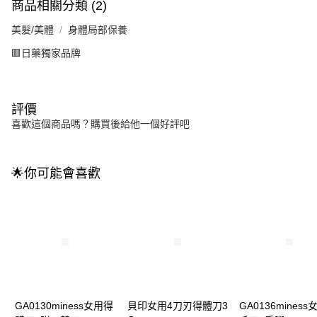
商品相關分類 (2)
美髮/美體
身體局部保養
🟥日藥獨家品牌
評價
喜歡這個商品嗎？購買後給他一個好評吧
🌟你可能會喜歡
GA0130miness女用得
貝印女用4刀刃得體刀3
GA0136mines