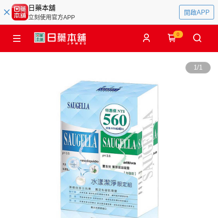
日藥本舖
開啟APP
立刻使用官方APP
0
1
/
1