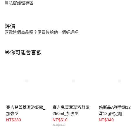
🟦私密護理專區
評價
喜歡這個商品嗎？購買後給他一個好評吧
🌟你可能會喜歡
賽吉兒菁萃潔浴凝露_
賽吉兒菁萃潔浴凝露
悠斯晶A護手霜12
加強型
250ml_加強型
漾12g限定組
NT$280
NT$510
NT$340
NT$600