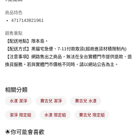
LINE Pay
商品特色
Apple Pay
4717143821961
街口支付
銷售重點
【配送地點】限本島。
悠遊付
【配送方式】黑貓宅急便、7-11付款取貨(超商進貨材積限制內)
Google Pay
【注意事項】網路售出之商品，無法在全台實體門市提供退款、退
換貨服務。若與實體門市價格不同時，請以網站公告為主。
全盈+PAY
大哥付你分期
相關說明
相關分類
【大哥付你分期使用說明】
ATM付款
1.本服務由台灣大哥大提供，台灣大哥大用戶可立即使用無須另外申請。
水漾 潔淨
賽吉兒 潔淨
賽吉兒 水漾
2.付款方式選擇「大哥付你分期」，訂單成立後會自動跳轉到大哥付的交易
流程，驗證手機門號後，選擇欲分期的期數、繳款截止日，確認付款後即完
運送方式
成交易。
潔淨 限定組
水漾 限定組
賽吉兒 限定組
3.實際核准額度、可分期數及費用金額請依後續交易確認頁面所載為準。
全家取貨付款
4.訂單成立30分鐘內，如未前往確認交易或遇審核未通過，訂單將自動取
每筆NT$100，滿NT$899(含以上)免運費
消。如遇「轉專審核」未通過狀況，表示未達大哥付你分期系統評分，恕無
🌟你可能會喜歡
法說明評估內容。