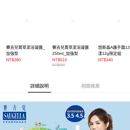
付款後全家取貨
【繳款方式說明】
1.分期款項不併入電信帳單，「大哥付你分期」於每月結算日後寄送繳費提
每筆NT$100，滿NT$899(含以上)免運費
醒簡訊。
2.透過簡訊連結打開帳單後，可選擇「超商條碼／台灣大直營門市／銀行轉
7-11取貨付款
帳／街口支付／iPASS MONEY」等通路繳費。
每筆NT$100，滿NT$899(含以上)免運費
【注意事項】
付款後7-11取貨
1.本服務係由「台灣大哥大股份有限公司」（以下簡稱本公司）所提供，讓
用戶於交易時，得透過本服務購買商品或服務，並由商店將買賣／分期付款
每筆NT$100，滿NT$899(含以上)免運費
賽吉兒菁萃潔浴凝露_
賽吉兒菁萃潔浴凝露
悠斯晶A護手霜12
買賣價金債權讓與本公司後，依約使用本公司帳單繳交帳款。
加強型
250ml_加強型
漾12g限定組
2.基於同意付款使用「大哥付你分期」之契約關係目的，商店將以您的個人
宅配
資料（包含姓名、電話或地址）提供予台灣大哥大進項蒐集、處理及利用，
NT$280
NT$510
NT$340
由本公司與您本人進行分期帳單所需資料之確認、核對及更正。
每筆NT$100，滿NT$899(含以上)免運費
NT$600
3.完整用戶服務條款，請詳閱以下連結：
https://oppay.tw/userRule
宅配(離島)
每筆NT$300，滿NT$3,000(含以上)免運費
詳細說明
相關推薦
付款後門市自取
每筆NT$100，滿NT$399(含以上)免運費