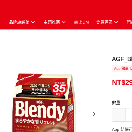
品牌旗艦館
主題推薦
線上DM
會員專區
門
AGF_
App 獨享
NT$2
數量
App 結