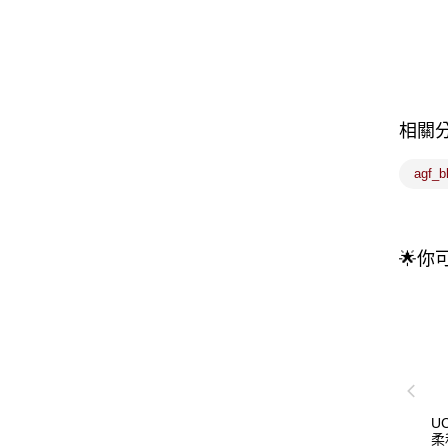
相關
agf_
🌟你
U
柔