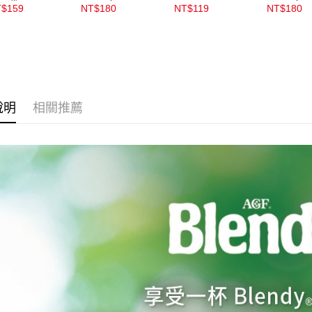
12袋入
10gx5包入
10gx5包
3.完整用
每筆NT$1
$159
NT$180
NT$119
NT$180
宅配(離島)
每筆NT$3
付款後門
每筆NT$1
說明
相關推薦