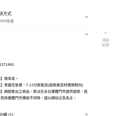
送方式
899免運
清除
次付款
紀錄
付款
1371460
點】限本島。
】黑貓宅急便、7-11付款取貨(超商進貨材積限制內)
項】網路售出之商品，無法在全台實體門市提供退款、退
。若與實體門市價格不同時，請以網站公告為主。
y
類 (1)