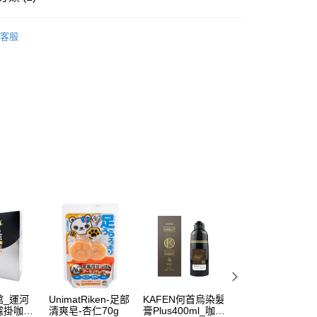
分期
沖泡飲品
客服
你分期使用說明】
由台灣大哥大提供，台灣大哥大用戶可立即使用無須另外申請。
式選擇「大哥付你分期」，訂單成立後會自動跳轉到大哥付的交易
證手機門號後，選擇欲分期的期數、繳款截止日，確認付款後即
。
准額度、可分期數及費用金額請依後續交易確認頁面所載為準。
立30分鐘內，如未前往確認交易或遇審核未通過，訂單將自動取
付款
「轉專審核」未通過狀況，表示未達大哥付你分期系統評分，恕
00，滿NT$899(含以上)免運費
評估內容。
式說明】
家取貨
項不併入電信帳單，「大哥付你分期」於每月結算日後寄送繳費提
00，滿NT$899(含以上)免運費
訊連結打開帳單後，可選擇「超商條碼／台灣大直營門市／銀行轉
付／iPASS MONEY」等通路繳費。
付款
項】
00，滿NT$899(含以上)免運費
係由「台灣大哥大股份有限公司」（以下簡稱本公司）所提供，讓
易時，得透過本服務購買商品或服務，並由商店將買賣／分期付
1取貨
金債權讓與本公司後，依約使用本公司帳單繳交帳款。
00，滿NT$899(含以上)免運費
意付款使用「大哥付你分期」之契約關係目的，商店將以您的個人
含姓名、電話或地址）提供予台灣大哥大進項蒐集、處理及利
館_運河
UnimatRiken-足部
KAFEN何首烏染髮
Acecook逸品杯麵
公司與您本人進行分期帳單所需資料之確認、核對及更正。
濾掛咖啡
清爽皂-杏仁70g
膏Plus400ml_咖啡
鹽味雞湯風味70g