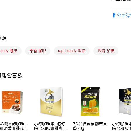
大哥付你
食品/飲料
相關說明
分享
【大哥付
ATM付款
1.本服務
2.付款方
流程，驗
分類
完成交易
運送方式
3.實際核
4.訂單成
blendy 咖啡
柔香 咖啡
agf_blendy 即溶
即溶 咖啡
全家取貨
消。如遇
每筆NT$1
無法說明
【繳款方
付款後全
1.分期款
可能會喜歡
醒簡訊。
每筆NT$1
2.透過簡
帳／街口支
7-11取貨
【注意事
每筆NT$1
1.本服務
用戶於交
付款後7-1
款買賣價
每筆NT$1
2.基於同
資料（包
CC職人的咖啡_
小樽咖啡館_港町
7D菲律賓宿霧芒果
小樽咖啡
宅配
用，由本
和果香濾掛式咖
綜合風味濾掛咖啡
乾70g
綜合風味