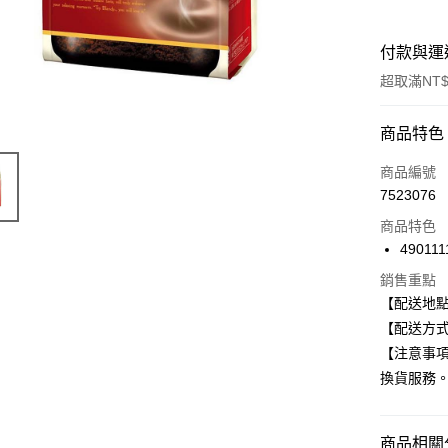
付款與運
超取滿NT$
付款方式
商品特色
信用卡一
商品編號
7523076
超商取貨
商品特色
LINE Pay
490111
Apple Pay
銷售重點
【配送地
街口支付
【配送方式
【注意事
悠遊付
換貨服務
Google Pa
全盈+PAY
商品相關分