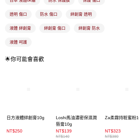
日本 液體ok繃
防水 保護膜
保護 傷口
3.實際核准額度、可分期數及費用金額請依後續交易確認頁面所載為準。
全家取貨付款
4.訂單成立30分鐘內，如未前往確認交易或遇審核未通過，訂單將自動取
每筆NT$100，滿NT$899(含以上)免運費
消。如遇「轉專審核」未通過狀況，表示未達大哥付你分期系統評分，恕無
透明 傷口
防水 傷口
絆創膏 透明
法說明評估內容。
付款後全家取貨
【繳款方式說明】
液體 絆創膏
絆創膏 傷口
絆創膏 防水
1.分期款項不併入電信帳單，「大哥付你分期」於每月結算日後寄送繳費提
每筆NT$100，滿NT$899(含以上)免運費
醒簡訊。
2.透過簡訊連結打開帳單後，可選擇「超商條碼／台灣大直營門市／銀行轉
液體 呵護
7-11取貨付款
帳／街口支付／iPASS MONEY」等通路繳費。
每筆NT$100，滿NT$899(含以上)免運費
【注意事項】
🌟你可能會喜歡
付款後7-11取貨
1.本服務係由「台灣大哥大股份有限公司」（以下簡稱本公司）所提供，讓
用戶於交易時，得透過本服務購買商品或服務，並由商店將買賣／分期付款
每筆NT$100，滿NT$899(含以上)免運費
買賣價金債權讓與本公司後，依約使用本公司帳單繳交帳款。
2.基於同意付款使用「大哥付你分期」之契約關係目的，商店將以您的個人
宅配
資料（包含姓名、電話或地址）提供予台灣大哥大進項蒐集、處理及利用，
由本公司與您本人進行分期帳單所需資料之確認、核對及更正。
每筆NT$100，滿NT$899(含以上)免運費
3.完整用戶服務條款，請詳閱以下連結：
https://oppay.tw/userRule
付款後門市自取
每筆NT$100，滿NT$399(含以上)免運費
日方液體絆創膏10g
Loshi馬油濃密保濕潤
Za柔霧持粧蜜粉1
唇膏10g
NT$250
NT$139
NT$323
NT$140
NT$380