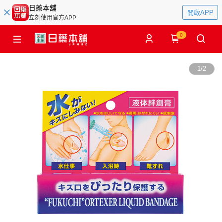
日藥本舖
開啟APP
立刻使用官方APP
0
1
/
2