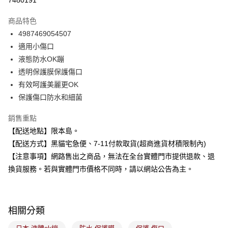
7480191
3 期 0 利率 每期
NT$83
21家銀行
商品特色
合作金庫商業銀行
第一商業銀行
超商取貨付款
4987469054507
華南商業銀行
彰化商業銀行
適用小傷口
LINE Pay
上海商業儲蓄銀行
台北富邦商業銀行
國泰世華商業銀行
兆豐國際商業銀行
液態防水OK蹦
Apple Pay
臺灣中小企業銀行
台中商業銀行
透明保護膜保護傷口
匯豐（台灣）商業銀行
華泰商業銀行
有效呵護美麗更OK
街口支付
聯邦商業銀行
遠東國際商業銀行
保護傷口防水和細菌
元大商業銀行
永豐商業銀行
悠遊付
玉山商業銀行
星展（台灣）商業銀行
銷售重點
台新國際商業銀行
中國信託商業銀行
Google Pay
【配送地點】限本島。
台灣樂天信用卡公司
全盈+PAY
【配送方式】黑貓宅急便、7-11付款取貨(超商進貨材積限制內)
【注意事項】網路售出之商品，無法在全台實體門市提供退款、退
大哥付你分期
換貨服務。若與實體門市價格不同時，請以網站公告為主。
相關說明
【大哥付你分期使用說明】
ATM付款
1.本服務由台灣大哥大提供，台灣大哥大用戶可立即使用無須另外申請。
2.付款方式選擇「大哥付你分期」，訂單成立後會自動跳轉到大哥付的交易
相關分類
流程，驗證手機門號後，選擇欲分期的期數、繳款截止日，確認付款後即完
運送方式
成交易。