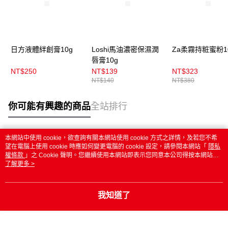
日方液體絆創膏10g
Loshi馬油濃密保濕潤
Za柔霧持粧蜜粉1
唇膏10g
NT$250
NT$139
NT$323
NT$140
NT$380
你可能有興趣的商品
全站排行
本網站中使用 cookie，欲查詢有關本網站使用 cookie 方式之詳情，及若您不希
熱門標籤
望在電腦上使用 cookie 時應如何變更電腦的 cookie 設定，請參閱本網站「
隱私
權條款
」之 Cookie 聲明。您繼續使用本網站即表示您同意本公司得按本網站使
用條款之 Cookie 聲明使用 cookie。
了解更多 >
我知道了