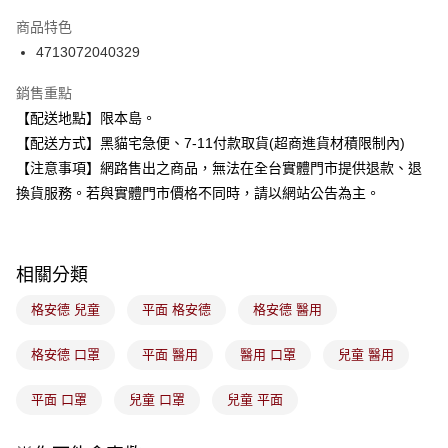
LINE Pay
商品特色
Apple Pay
4713072040329
街口支付
銷售重點
【配送地點】限本島。
悠遊付
【配送方式】黑貓宅急便、7-11付款取貨(超商進貨材積限制內)
Google Pay
【注意事項】網路售出之商品，無法在全台實體門市提供退款、退
換貨服務。若與實體門市價格不同時，請以網站公告為主。
全盈+PAY
大哥付你分期
相關說明
相關分類
【大哥付你分期使用說明】
ATM付款
1.本服務由台灣大哥大提供，台灣大哥大用戶可立即使用無須另外申請。
格安德 兒童
平面 格安德
格安德 醫用
2.付款方式選擇「大哥付你分期」，訂單成立後會自動跳轉到大哥付的交易
流程，驗證手機門號後，選擇欲分期的期數、繳款截止日，確認付款後即完
運送方式
成交易。
格安德 口罩
平面 醫用
醫用 口罩
兒童 醫用
3.實際核准額度、可分期數及費用金額請依後續交易確認頁面所載為準。
全家取貨付款
4.訂單成立30分鐘內，如未前往確認交易或遇審核未通過，訂單將自動取
平面 口罩
兒童 口罩
兒童 平面
每筆NT$100，滿NT$899(含以上)免運費
消。如遇「轉專審核」未通過狀況，表示未達大哥付你分期系統評分，恕無
法說明評估內容。
付款後全家取貨
【繳款方式說明】