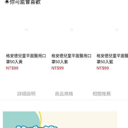
🌟你可能會喜歡
1.分期款項不併入電信帳單，「大哥付你分期」於每月結算日後寄送繳費提
每筆NT$100，滿NT$899(含以上)免運費
醒簡訊。
2.透過簡訊連結打開帳單後，可選擇「超商條碼／台灣大直營門市／銀行轉
7-11取貨付款
帳／街口支付／iPASS MONEY」等通路繳費。
每筆NT$100，滿NT$899(含以上)免運費
【注意事項】
付款後7-11取貨
1.本服務係由「台灣大哥大股份有限公司」（以下簡稱本公司）所提供，讓
用戶於交易時，得透過本服務購買商品或服務，並由商店將買賣／分期付款
每筆NT$100，滿NT$899(含以上)免運費
買賣價金債權讓與本公司後，依約使用本公司帳單繳交帳款。
2.基於同意付款使用「大哥付你分期」之契約關係目的，商店將以您的個人
宅配
資料（包含姓名、電話或地址）提供予台灣大哥大進項蒐集、處理及利用，
格安德兒童平面醫用口
格安德兒童平面醫用口
格安德兒童平面
由本公司與您本人進行分期帳單所需資料之確認、核對及更正。
每筆NT$100，滿NT$899(含以上)免運費
罩50入黃
罩50入紫
罩50入藍
3.完整用戶服務條款，請詳閱以下連結：
https://oppay.tw/userRule
NT$99
NT$99
NT$99
宅配(離島)
每筆NT$300，滿NT$3,000(含以上)免運費
付款後門市自取
詳細說明
商品規格
相關推薦
每筆NT$100，滿NT$399(含以上)免運費