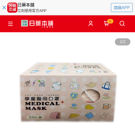
日藥本舖
開啟APP
立刻使用官方APP
0
1
/
2