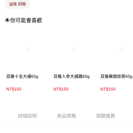
4.訂單成立30分鐘內，如未前往確認交易或遇審核未通過，訂單將自動取
加味 四物
每筆NT$100，滿NT$899(含以上)免運費
消。如遇「轉專審核」未通過狀況，表示未達大哥付你分期系統評分，恕無
法說明評估內容。
付款後全家取貨
【繳款方式說明】
🌟你可能會喜歡
1.分期款項不併入電信帳單，「大哥付你分期」於每月結算日後寄送繳費提
每筆NT$100，滿NT$899(含以上)免運費
醒簡訊。
2.透過簡訊連結打開帳單後，可選擇「超商條碼／台灣大直營門市／銀行轉
7-11取貨付款
帳／街口支付／iPASS MONEY」等通路繳費。
每筆NT$100，滿NT$899(含以上)免運費
【注意事項】
付款後7-11取貨
1.本服務係由「台灣大哥大股份有限公司」（以下簡稱本公司）所提供，讓
用戶於交易時，得透過本服務購買商品或服務，並由商店將買賣／分期付款
每筆NT$100，滿NT$899(含以上)免運費
買賣價金債權讓與本公司後，依約使用本公司帳單繳交帳款。
2.基於同意付款使用「大哥付你分期」之契約關係目的，商店將以您的個人
宅配
双養十全大補60g
双養人參大補雞60g
双養藥燉排骨60g
資料（包含姓名、電話或地址）提供予台灣大哥大進項蒐集、處理及利用，
由本公司與您本人進行分期帳單所需資料之確認、核對及更正。
每筆NT$100，滿NT$899(含以上)免運費
3.完整用戶服務條款，請詳閱以下連結：
https://oppay.tw/userRule
NT$150
NT$150
NT$150
宅配(離島)
每筆NT$300，滿NT$3,000(含以上)免運費
付款後門市自取
詳細說明
商品規格
相關推薦
每筆NT$100，滿NT$399(含以上)免運費