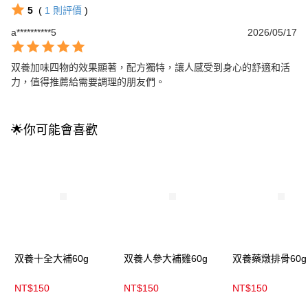
5
(
1
則評價
)
a**********5
2026/05/17
双養加味四物的效果顯著，配方獨特，讓人感受到身心的舒適和活
力，值得推薦給需要調理的朋友們。
🌟你可能會喜歡
双養十全大補60g
双養人參大補雞60g
双養藥燉排骨60g
NT$150
NT$150
NT$150