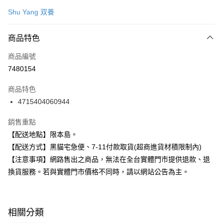
信用卡一次付款
Shu Yang 双養
超商取貨付款
商品特色
LINE Pay
商品編號
Apple Pay
7480154
街口支付
商品特色
悠遊付
4715404060944
Google Pay
銷售重點
全盈+PAY
【配送地點】限本島。
【配送方式】黑貓宅急便、7-11付款取貨(超商進貨材積限制內)
大哥付你分期
【注意事項】網路售出之商品，無法在全台實體門市提供退款、退
相關說明
換貨服務。若與實體門市價格不同時，請以網站公告為主。
【大哥付你分期使用說明】
ATM付款
1.本服務由台灣大哥大提供，台灣大哥大用戶可立即使用無須另外申請。
2.付款方式選擇「大哥付你分期」，訂單成立後會自動跳轉到大哥付的交易
流程，驗證手機門號後，選擇欲分期的期數、繳款截止日，確認付款後即完
運送方式
成交易。
相關分類
3.實際核准額度、可分期數及費用金額請依後續交易確認頁面所載為準。
全家取貨付款