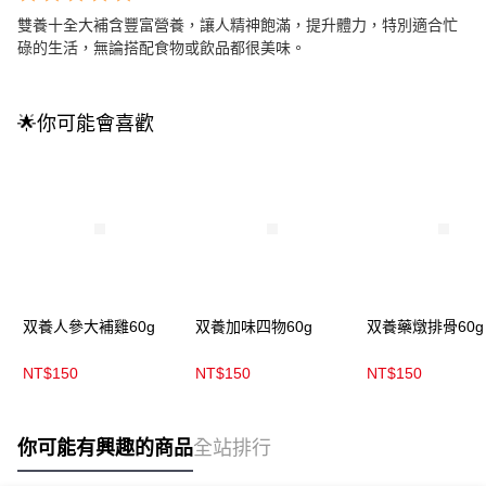
雙養十全大補含豐富營養，讓人精神飽滿，提升體力，特別適合忙
碌的生活，無論搭配食物或飲品都很美味。
🌟你可能會喜歡
双養人參大補雞60g
双養加味四物60g
双養藥燉排骨60g
NT$150
NT$150
NT$150
你可能有興趣的商品
全站排行