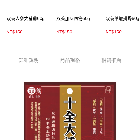
國家/地區配送
查看運費
双養人參大補雞60g
双養加味四物60g
双養藥燉排骨60g
NT$150
NT$150
NT$150
詳細說明
商品規格
相關推薦