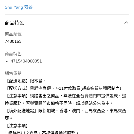
信用卡一次付款
Shu Yang 双養
信用卡分期付款
3 期 0 利率 每期
NT$50
21家銀行
商品特色
合作金庫商業銀行
第一商業銀行
超商取貨付款
商品編號
華南商業銀行
彰化商業銀行
7480153
LINE Pay
上海商業儲蓄銀行
台北富邦商業銀行
國泰世華商業銀行
兆豐國際商業銀行
商品特色
Apple Pay
臺灣中小企業銀行
台中商業銀行
4715404060951
匯豐（台灣）商業銀行
華泰商業銀行
街口支付
聯邦商業銀行
遠東國際商業銀行
銷售重點
元大商業銀行
永豐商業銀行
悠遊付
【配送地點】限本島。
玉山商業銀行
星展（台灣）商業銀行
台新國際商業銀行
中國信託商業銀行
Google Pay
【配送方式】黑貓宅急便、7-11付款取貨(超商進貨材積限制內)
台灣樂天信用卡公司
【注意事項】網路售出之商品，無法在全台實體門市提供退款、退
全盈+PAY
換貨服務。若與實體門市價格不同時，請以網站公告為主。
大哥付你分期
【境外配送地點】限新加坡、香港、澳門、西馬來西亞、東馬來西
相關說明
亞。
【大哥付你分期使用說明】
【注意事項】
ATM付款
1.本服務由台灣大哥大提供，台灣大哥大用戶可立即使用無須另外申請。
1.網路售出之商品，不提供退換貨服務。