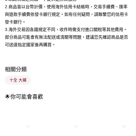
2.付款方式選擇「大哥付你分期」，訂單成立後會自動跳轉到大哥付的交易
2.商品皆以台幣計價，使用海外信用卡結帳時，交易手續費、匯率
流程，驗證手機門號後，選擇欲分期的期數、繳款截止日，確認付款後即完
運送方式
成交易。
與退款手續費依發卡銀行規定。如有任何疑問，請聯繫您的信用卡
3.實際核准額度、可分期數及費用金額請依後續交易確認頁面所載為準。
全家取貨付款
發卡銀行。
4.訂單成立30分鐘內，如未前往確認交易或遇審核未通過，訂單將自動取
每筆NT$100，滿NT$899(含以上)免運費
消。如遇「轉專審核」未通過狀況，表示未達大哥付你分期系統評分，恕無
3.海外交易因各國規定不同，收件時需支付進口關稅等其他費用。
法說明評估內容。
部分商品可能會有無法配送或清關等問題，建議您先確認商品是否
付款後全家取貨
【繳款方式說明】
可送達指定國家後再購買。
1.分期款項不併入電信帳單，「大哥付你分期」於每月結算日後寄送繳費提
每筆NT$100，滿NT$899(含以上)免運費
醒簡訊。
2.透過簡訊連結打開帳單後，可選擇「超商條碼／台灣大直營門市／銀行轉
7-11取貨付款
帳／街口支付／iPASS MONEY」等通路繳費。
每筆NT$100，滿NT$899(含以上)免運費
相關分類
【注意事項】
付款後7-11取貨
1.本服務係由「台灣大哥大股份有限公司」（以下簡稱本公司）所提供，讓
十全 大補
用戶於交易時，得透過本服務購買商品或服務，並由商店將買賣／分期付款
每筆NT$100，滿NT$899(含以上)免運費
買賣價金債權讓與本公司後，依約使用本公司帳單繳交帳款。
2.基於同意付款使用「大哥付你分期」之契約關係目的，商店將以您的個人
🌟你可能會喜歡
宅配
資料（包含姓名、電話或地址）提供予台灣大哥大進項蒐集、處理及利用，
由本公司與您本人進行分期帳單所需資料之確認、核對及更正。
每筆NT$100，滿NT$899(含以上)免運費
3.完整用戶服務條款，請詳閱以下連結：
https://oppay.tw/userRule
付款後門市自取
每筆NT$100，滿NT$399(含以上)免運費