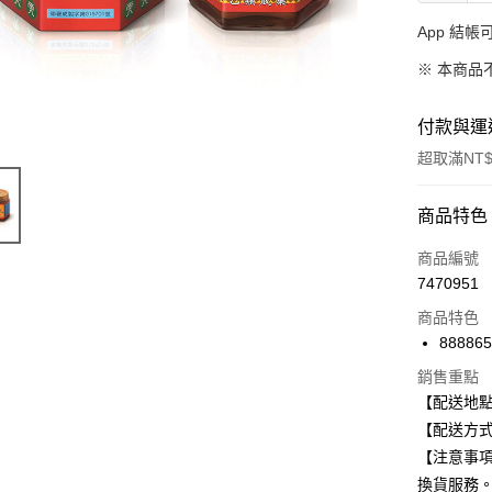
App 結
※ 本商品
付款與運
超取滿NT$
付款方式
商品特色
信用卡一
商品編號
7470951
超商取貨
商品特色
LINE Pay
88886
Apple Pay
銷售重點
【配送地
街口支付
【配送方式
【注意事
悠遊付
換貨服務