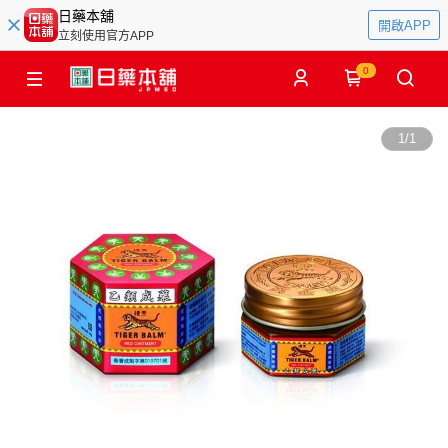
日藥本舖
開啟APP
立刻使用官方APP
0
1
/
1