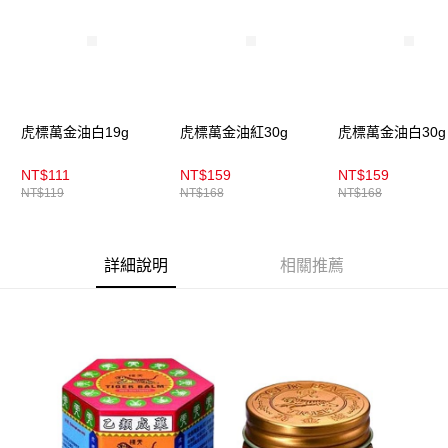
法說明評估內容。
付款後全家取貨
【繳款方式說明】
1.分期款項不併入電信帳單，「大哥付你分期」於每月結算日後寄送繳費提
每筆NT$100，滿NT$899(含以上)免運費
醒簡訊。
2.透過簡訊連結打開帳單後，可選擇「超商條碼／台灣大直營門市／銀行轉
7-11取貨付款
帳／街口支付／iPASS MONEY」等通路繳費。
每筆NT$100，滿NT$899(含以上)免運費
【注意事項】
虎標萬金油白19g
虎標萬金油紅30g
虎標萬金油白30g
付款後7-11取貨
1.本服務係由「台灣大哥大股份有限公司」（以下簡稱本公司）所提供，讓
用戶於交易時，得透過本服務購買商品或服務，並由商店將買賣／分期付款
每筆NT$100，滿NT$899(含以上)免運費
NT$111
NT$159
NT$159
買賣價金債權讓與本公司後，依約使用本公司帳單繳交帳款。
NT$119
NT$168
NT$168
2.基於同意付款使用「大哥付你分期」之契約關係目的，商店將以您的個人
宅配
資料（包含姓名、電話或地址）提供予台灣大哥大進項蒐集、處理及利用，
由本公司與您本人進行分期帳單所需資料之確認、核對及更正。
每筆NT$100，滿NT$899(含以上)免運費
3.完整用戶服務條款，請詳閱以下連結：
https://oppay.tw/userRule
詳細說明
相關推薦
宅配(離島)
每筆NT$300，滿NT$3,000(含以上)免運費
付款後門市自取
每筆NT$100，滿NT$399(含以上)免運費