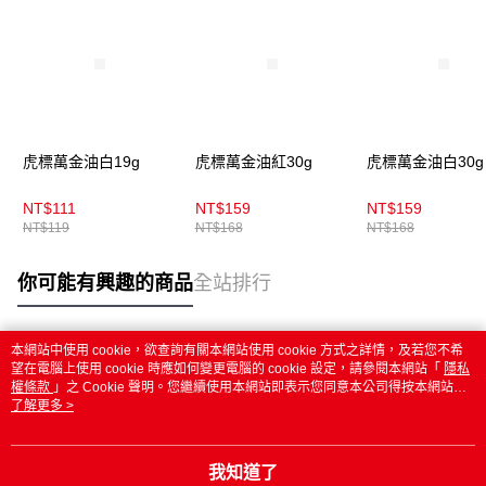
虎標萬金油白19g
虎標萬金油紅30g
虎標萬金油白30g
NT$111
NT$159
NT$159
NT$119
NT$168
NT$168
你可能有興趣的商品
全站排行
本網站中使用 cookie，欲查詢有關本網站使用 cookie 方式之詳情，及若您不希
熱門標籤
望在電腦上使用 cookie 時應如何變更電腦的 cookie 設定，請參閱本網站「
隱私
權條款
」之 Cookie 聲明。您繼續使用本網站即表示您同意本公司得按本網站使
用條款之 Cookie 聲明使用 cookie。
了解更多 >
我知道了