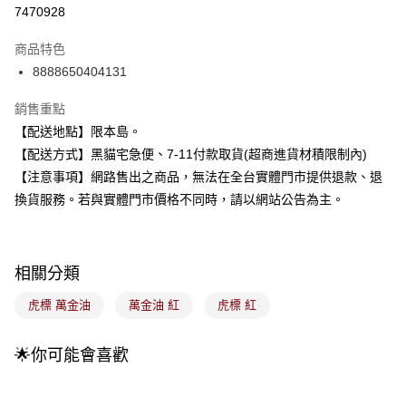
超商取貨付款
7470928
LINE Pay
商品特色
Apple Pay
8888650404131
街口支付
銷售重點
【配送地點】限本島。
悠遊付
【配送方式】黑貓宅急便、7-11付款取貨(超商進貨材積限制內)
Google Pay
【注意事項】網路售出之商品，無法在全台實體門市提供退款、退
換貨服務。若與實體門市價格不同時，請以網站公告為主。
全盈+PAY
大哥付你分期
相關說明
相關分類
【大哥付你分期使用說明】
ATM付款
1.本服務由台灣大哥大提供，台灣大哥大用戶可立即使用無須另外申請。
虎標 萬金油
萬金油 紅
虎標 紅
2.付款方式選擇「大哥付你分期」，訂單成立後會自動跳轉到大哥付的交易
流程，驗證手機門號後，選擇欲分期的期數、繳款截止日，確認付款後即完
運送方式
成交易。
🌟你可能會喜歡
3.實際核准額度、可分期數及費用金額請依後續交易確認頁面所載為準。
全家取貨付款
4.訂單成立30分鐘內，如未前往確認交易或遇審核未通過，訂單將自動取
每筆NT$100，滿NT$899(含以上)免運費
消。如遇「轉專審核」未通過狀況，表示未達大哥付你分期系統評分，恕無