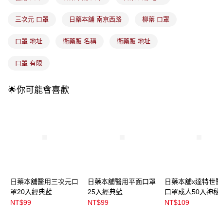
法說明評估內容。
付款後全家取貨
【繳款方式說明】
三次元 口罩
日藥本舖 南京西路
柳葉 口罩
1.分期款項不併入電信帳單，「大哥付你分期」於每月結算日後寄送繳費提
每筆NT$100，滿NT$899(含以上)免運費
醒簡訊。
2.透過簡訊連結打開帳單後，可選擇「超商條碼／台灣大直營門市／銀行轉
口罩 地址
衛藥販 名稱
衛藥販 地址
7-11取貨付款
帳／街口支付／iPASS MONEY」等通路繳費。
每筆NT$100，滿NT$899(含以上)免運費
口罩 有限
【注意事項】
付款後7-11取貨
1.本服務係由「台灣大哥大股份有限公司」（以下簡稱本公司）所提供，讓
用戶於交易時，得透過本服務購買商品或服務，並由商店將買賣／分期付款
每筆NT$100，滿NT$899(含以上)免運費
🌟你可能會喜歡
買賣價金債權讓與本公司後，依約使用本公司帳單繳交帳款。
2.基於同意付款使用「大哥付你分期」之契約關係目的，商店將以您的個人
宅配
資料（包含姓名、電話或地址）提供予台灣大哥大進項蒐集、處理及利用，
由本公司與您本人進行分期帳單所需資料之確認、核對及更正。
每筆NT$100，滿NT$899(含以上)免運費
3.完整用戶服務條款，請詳閱以下連結：
https://oppay.tw/userRule
宅配(離島)
每筆NT$300，滿NT$3,000(含以上)免運費
付款後門市自取
每筆NT$100，滿NT$399(含以上)免運費
日藥本舖醫用三次元口
日藥本舖醫用平面口罩
日藥本舖x達特世
罩20入經典藍
25入經典藍
口罩成人50入神
NT$99
NT$99
NT$109