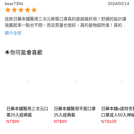
bear730d
2024/02/14
這款日藥本舖醫用三次元柳葉口罩真的是超級好用！舒適的設計讓
我戴起來一點也不悶，而且質量也很好，真的是物超所值！真的是
一個值得推薦的商品。
顯示全部
🌟你可能會喜歡
日藥本舖醫用三次元口
日藥本舖醫用平面口罩
日藥本舖x達特世
罩20入經典藍
25入經典藍
口罩成人50入神
NT$99
NT$99
NT$109