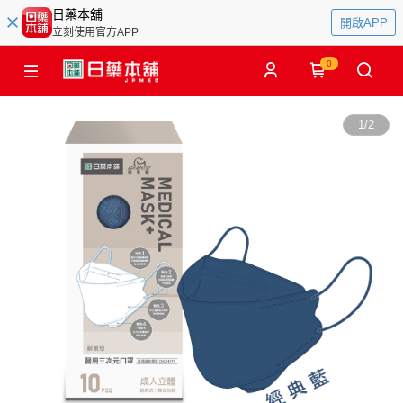
日藥本舖
開啟APP
立刻使用官方APP
0
1
/
2