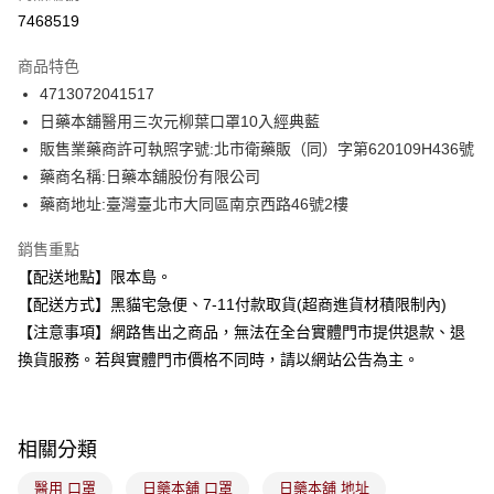
超商取貨付款
7468519
LINE Pay
商品特色
Apple Pay
4713072041517
日藥本舖醫用三次元柳葉口罩10入經典藍
街口支付
販售業藥商許可執照字號:北市衛藥販（同）字第620109H436號
悠遊付
藥商名稱:日藥本舖股份有限公司
藥商地址:臺灣臺北市大同區南京西路46號2樓
Google Pay
銷售重點
全盈+PAY
【配送地點】限本島。
大哥付你分期
【配送方式】黑貓宅急便、7-11付款取貨(超商進貨材積限制內)
相關說明
【注意事項】網路售出之商品，無法在全台實體門市提供退款、退
【大哥付你分期使用說明】
換貨服務。若與實體門市價格不同時，請以網站公告為主。
ATM付款
1.本服務由台灣大哥大提供，台灣大哥大用戶可立即使用無須另外申請。
2.付款方式選擇「大哥付你分期」，訂單成立後會自動跳轉到大哥付的交易
流程，驗證手機門號後，選擇欲分期的期數、繳款截止日，確認付款後即完
運送方式
成交易。
3.實際核准額度、可分期數及費用金額請依後續交易確認頁面所載為準。
相關分類
全家取貨付款
4.訂單成立30分鐘內，如未前往確認交易或遇審核未通過，訂單將自動取
每筆NT$100，滿NT$899(含以上)免運費
消。如遇「轉專審核」未通過狀況，表示未達大哥付你分期系統評分，恕無
醫用 口罩
日藥本舖 口罩
日藥本舖 地址