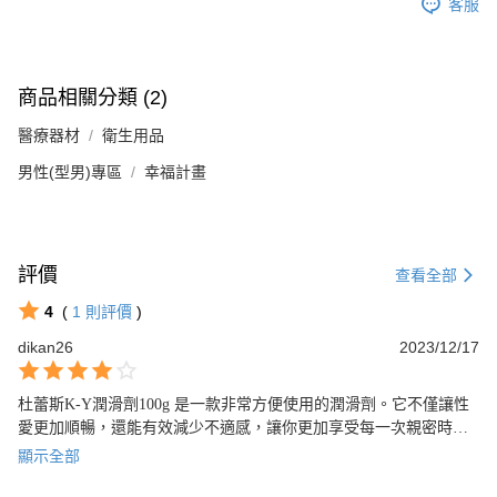
客服
商品相關分類 (2)
醫療器材
衛生用品
男性(型男)專區
幸福計畫
評價
查看全部
4
(
1
則評價
)
dikan26
2023/12/17
杜蕾斯K-Y潤滑劑100g 是一款非常方便使用的潤滑劑。它不僅讓性
愛更加順暢，還能有效減少不適感，讓你更加享受每一次親密時
刻。它的質地柔順，使用後不會黏膩，容易清洗，讓你在性愛中更
顯示全部
輕鬆自在。