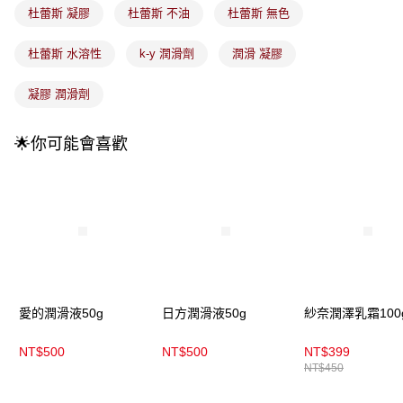
法說明評估內容。
杜蕾斯 凝膠
杜蕾斯 不油
杜蕾斯 無色
付款後全家取貨
【繳款方式說明】
1.分期款項不併入電信帳單，「大哥付你分期」於每月結算日後寄送繳費提
每筆NT$100，滿NT$899(含以上)免運費
杜蕾斯 水溶性
k-y 潤滑劑
潤滑 凝膠
醒簡訊。
2.透過簡訊連結打開帳單後，可選擇「超商條碼／台灣大直營門市／銀行轉
7-11取貨付款
帳／街口支付／iPASS MONEY」等通路繳費。
凝膠 潤滑劑
每筆NT$100，滿NT$899(含以上)免運費
【注意事項】
付款後7-11取貨
1.本服務係由「台灣大哥大股份有限公司」（以下簡稱本公司）所提供，讓
🌟你可能會喜歡
用戶於交易時，得透過本服務購買商品或服務，並由商店將買賣／分期付款
每筆NT$100，滿NT$899(含以上)免運費
買賣價金債權讓與本公司後，依約使用本公司帳單繳交帳款。
2.基於同意付款使用「大哥付你分期」之契約關係目的，商店將以您的個人
宅配
資料（包含姓名、電話或地址）提供予台灣大哥大進項蒐集、處理及利用，
由本公司與您本人進行分期帳單所需資料之確認、核對及更正。
每筆NT$100，滿NT$899(含以上)免運費
3.完整用戶服務條款，請詳閱以下連結：
https://oppay.tw/userRule
宅配(離島)
每筆NT$300，滿NT$3,000(含以上)免運費
付款後門市自取
愛的潤滑液50g
日方潤滑液50g
紗奈潤澤乳霜100
每筆NT$100，滿NT$399(含以上)免運費
NT$500
NT$500
NT$399
NT$450