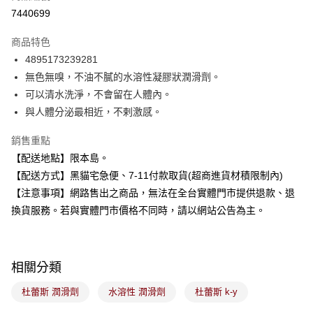
超商取貨付款
7440699
LINE Pay
商品特色
Apple Pay
4895173239281
無色無嗅，不油不膩的水溶性凝膠狀潤滑劑。
街口支付
可以清水洗淨，不會留在人體內。
悠遊付
與人體分泌最相近，不剌激感。
Google Pay
銷售重點
【配送地點】限本島。
全盈+PAY
【配送方式】黑貓宅急便、7-11付款取貨(超商進貨材積限制內)
大哥付你分期
【注意事項】網路售出之商品，無法在全台實體門市提供退款、退
相關說明
換貨服務。若與實體門市價格不同時，請以網站公告為主。
【大哥付你分期使用說明】
ATM付款
1.本服務由台灣大哥大提供，台灣大哥大用戶可立即使用無須另外申請。
2.付款方式選擇「大哥付你分期」，訂單成立後會自動跳轉到大哥付的交易
流程，驗證手機門號後，選擇欲分期的期數、繳款截止日，確認付款後即完
運送方式
相關分類
成交易。
3.實際核准額度、可分期數及費用金額請依後續交易確認頁面所載為準。
全家取貨付款
杜蕾斯 潤滑劑
水溶性 潤滑劑
杜蕾斯 k-y
4.訂單成立30分鐘內，如未前往確認交易或遇審核未通過，訂單將自動取
每筆NT$100，滿NT$899(含以上)免運費
消。如遇「轉專審核」未通過狀況，表示未達大哥付你分期系統評分，恕無