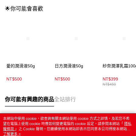
🌟你可能會喜歡
愛的潤滑液50g
日方潤滑液50g
紗奈潤澤乳霜100
NT$500
NT$500
NT$399
NT$450
你可能有興趣的商品
全站排行
本網站中使用 cookie，欲查詢有關本網站使用 cookie 方式之詳情，及若您不希
熱門標籤
望在電腦上使用 cookie 時應如何變更電腦的 cookie 設定，請參閱本網站「
隱私
權條款
」之 Cookie 聲明。您繼續使用本網站即表示您同意本公司得按本網站使
用條款之 Cookie 聲明使用 cookie。
了解更多 >