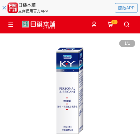
日藥本舖
開啟APP
立刻使用官方APP
0
1
/
1