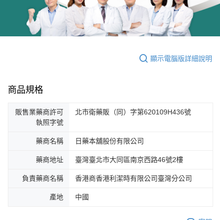
顯示電腦版詳細說明
商品規格
販售業藥商許可
北市衛藥販（同）字第620109H436號
執照字號
藥商名稱
日藥本舖股份有限公司
藥商地址
臺灣臺北市大同區南京西路46號2樓
負責藥商名稱
香港商香港利潔時有限公司臺灣分公司
產地
中國