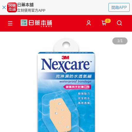
日藥本舖
開啟APP
立刻使用官方APP
0
1
/
1