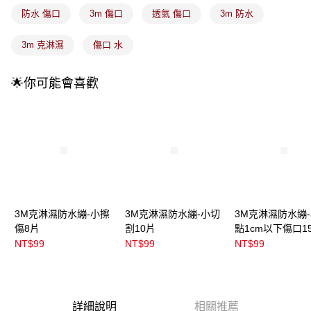
付款後全家取貨
【繳款方式說明】
防水 傷口
3m 傷口
透氣 傷口
3m 防水
1.分期款項不併入電信帳單，「大哥付你分期」於每月結算日後寄送繳費提
每筆NT$100，滿NT$899(含以上)免運費
醒簡訊。
2.透過簡訊連結打開帳單後，可選擇「超商條碼／台灣大直營門市／銀行轉
3m 克淋濕
傷口 水
7-11取貨付款
帳／街口支付／iPASS MONEY」等通路繳費。
每筆NT$100，滿NT$899(含以上)免運費
【注意事項】
🌟你可能會喜歡
付款後7-11取貨
1.本服務係由「台灣大哥大股份有限公司」（以下簡稱本公司）所提供，讓
用戶於交易時，得透過本服務購買商品或服務，並由商店將買賣／分期付款
每筆NT$100，滿NT$899(含以上)免運費
買賣價金債權讓與本公司後，依約使用本公司帳單繳交帳款。
2.基於同意付款使用「大哥付你分期」之契約關係目的，商店將以您的個人
宅配
資料（包含姓名、電話或地址）提供予台灣大哥大進項蒐集、處理及利用，
由本公司與您本人進行分期帳單所需資料之確認、核對及更正。
每筆NT$100，滿NT$899(含以上)免運費
3.完整用戶服務條款，請詳閱以下連結：
https://oppay.tw/userRule
宅配(離島)
每筆NT$300，滿NT$3,000(含以上)免運費
3M克淋濕防水繃-小擦
3M克淋濕防水繃-小切
3M克淋濕防水繃
付款後門市自取
傷8片
割10片
點1cm以下傷口1
NT$99
NT$99
NT$99
每筆NT$100，滿NT$399(含以上)免運費
詳細說明
相關推薦