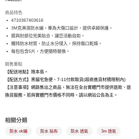
LINE Pay
商品特色
Apple Pay
4710367403616
3M克淋濕防水繃，專為大傷口設計，提供卓越保護。
街口支付
膝與肘部位完美貼合，讓您活動自如。
悠遊付
獨特防水材質，防止水分侵入，保持傷口乾燥。
每包包含5片，方便隨時替換。
Google Pay
銷售重點
全盈+PAY
【配送地點】限本島。
大哥付你分期
【配送方式】黑貓宅急便、7-11付款取貨(超商進貨材積限制內)
相關說明
【注意事項】網路售出之商品，無法在全台實體門市提供退款、退
【大哥付你分期使用說明】
換貨服務。若與實體門市價格不同時，請以網站公告為主。
ATM付款
1.本服務由台灣大哥大提供，台灣大哥大用戶可立即使用無須另外申請。
2.付款方式選擇「大哥付你分期」，訂單成立後會自動跳轉到大哥付的交易
流程，驗證手機門號後，選擇欲分期的期數、繳款截止日，確認付款後即完
運送方式
成交易。
3.實際核准額度、可分期數及費用金額請依後續交易確認頁面所載為準。
相關分類
全家取貨付款
4.訂單成立30分鐘內，如未前往確認交易或遇審核未通過，訂單將自動取
每筆NT$100，滿NT$899(含以上)免運費
消。如遇「轉專審核」未通過狀況，表示未達大哥付你分期系統評分，恕無
防水 ok繃
防水 貼布
防水 透氣
3m 透氣
法說明評估內容。