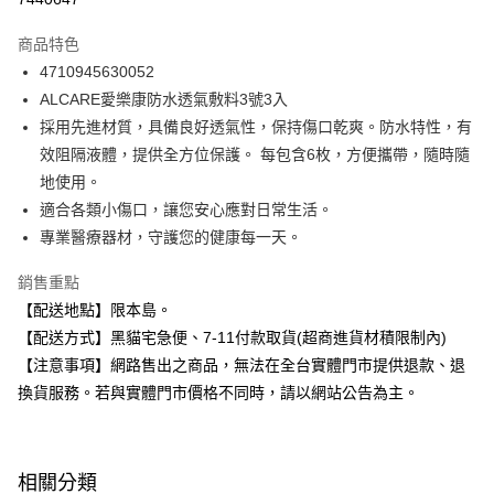
LINE Pay
商品特色
Apple Pay
4710945630052
ALCARE愛樂康防水透氣敷料3號3入
街口支付
採用先進材質，具備良好透氣性，保持傷口乾爽。防水特性，有
悠遊付
效阻隔液體，提供全方位保護。 每包含6枚，方便攜帶，隨時隨
地使用。
Google Pay
適合各類小傷口，讓您安心應對日常生活。
全盈+PAY
專業醫療器材，守護您的健康每一天。
大哥付你分期
銷售重點
相關說明
【配送地點】限本島。
【大哥付你分期使用說明】
【配送方式】黑貓宅急便、7-11付款取貨(超商進貨材積限制內)
ATM付款
1.本服務由台灣大哥大提供，台灣大哥大用戶可立即使用無須另外申請。
2.付款方式選擇「大哥付你分期」，訂單成立後會自動跳轉到大哥付的交易
【注意事項】網路售出之商品，無法在全台實體門市提供退款、退
流程，驗證手機門號後，選擇欲分期的期數、繳款截止日，確認付款後即完
換貨服務。若與實體門市價格不同時，請以網站公告為主。
運送方式
成交易。
3.實際核准額度、可分期數及費用金額請依後續交易確認頁面所載為準。
全家取貨付款
4.訂單成立30分鐘內，如未前往確認交易或遇審核未通過，訂單將自動取
每筆NT$100，滿NT$899(含以上)免運費
消。如遇「轉專審核」未通過狀況，表示未達大哥付你分期系統評分，恕無
相關分類
法說明評估內容。