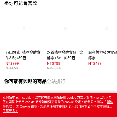
🌟你可能會喜歡
万田酵素_植物發酵食
双養植物發酵食品 _含
金亮美力發酵食品
品2.5gx30包
酵素+益生菌30包
酵素
NT$999
NT$799
NT$499
NT$1,500
NT$1,500
你可能有興趣的商品
全站排行
本網站中使用 cookie，欲查詢有關本網站使用 cookie 方式之詳情，及若您不希
熱門標籤
望在電腦上使用 cookie 時應如何變更電腦的 cookie 設定，請參閱本網站「
隱私
權條款
」之 Cookie 聲明。您繼續使用本網站即表示您同意本公司得按本網站使
用條款之 Cookie 聲明使用 cookie。
了解更多 >