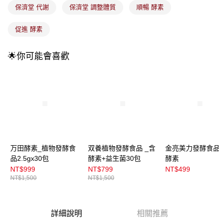
付款後全家取貨
【繳款方式說明】
保濟堂 代謝
保濟堂 調整體質
順暢 酵素
1.分期款項不併入電信帳單，「大哥付你分期」於每月結算日後寄送繳費提
每筆NT$100，滿NT$899(含以上)免運費
醒簡訊。
促進 酵素
2.透過簡訊連結打開帳單後，可選擇「超商條碼／台灣大直營門市／銀行轉
7-11取貨付款
帳／街口支付／iPASS MONEY」等通路繳費。
每筆NT$100，滿NT$899(含以上)免運費
🌟你可能會喜歡
【注意事項】
付款後7-11取貨
1.本服務係由「台灣大哥大股份有限公司」（以下簡稱本公司）所提供，讓
用戶於交易時，得透過本服務購買商品或服務，並由商店將買賣／分期付款
每筆NT$100，滿NT$899(含以上)免運費
買賣價金債權讓與本公司後，依約使用本公司帳單繳交帳款。
2.基於同意付款使用「大哥付你分期」之契約關係目的，商店將以您的個人
宅配
資料（包含姓名、電話或地址）提供予台灣大哥大進項蒐集、處理及利用，
由本公司與您本人進行分期帳單所需資料之確認、核對及更正。
每筆NT$100，滿NT$899(含以上)免運費
3.完整用戶服務條款，請詳閱以下連結：
https://oppay.tw/userRule
宅配(離島)
每筆NT$300，滿NT$3,000(含以上)免運費
万田酵素_植物發酵食
双養植物發酵食品 _含
金亮美力發酵食品
品2.5gx30包
酵素+益生菌30包
酵素
付款後門市自取
NT$999
NT$799
NT$499
每筆NT$100，滿NT$399(含以上)免運費
NT$1,500
NT$1,500
詳細說明
相關推薦