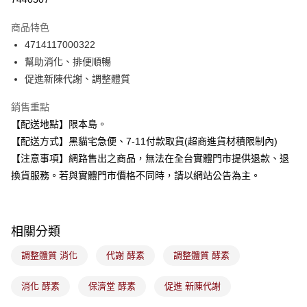
LINE Pay
商品特色
Apple Pay
4714117000322
幫助消化、排便順暢
街口支付
促進新陳代謝、調整體質
悠遊付
銷售重點
Google Pay
【配送地點】限本島。
【配送方式】黑貓宅急便、7-11付款取貨(超商進貨材積限制內)
全盈+PAY
【注意事項】網路售出之商品，無法在全台實體門市提供退款、退
大哥付你分期
換貨服務。若與實體門市價格不同時，請以網站公告為主。
相關說明
【大哥付你分期使用說明】
ATM付款
1.本服務由台灣大哥大提供，台灣大哥大用戶可立即使用無須另外申請。
2.付款方式選擇「大哥付你分期」，訂單成立後會自動跳轉到大哥付的交易
相關分類
流程，驗證手機門號後，選擇欲分期的期數、繳款截止日，確認付款後即完
運送方式
成交易。
調整體質 消化
代謝 酵素
調整體質 酵素
3.實際核准額度、可分期數及費用金額請依後續交易確認頁面所載為準。
全家取貨付款
4.訂單成立30分鐘內，如未前往確認交易或遇審核未通過，訂單將自動取
每筆NT$100，滿NT$899(含以上)免運費
消化 酵素
保濟堂 酵素
促進 新陳代謝
消。如遇「轉專審核」未通過狀況，表示未達大哥付你分期系統評分，恕無
法說明評估內容。