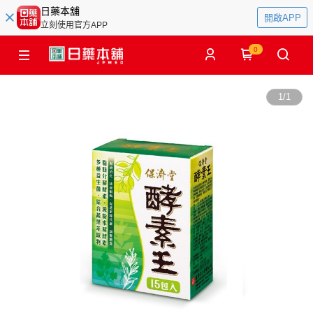
日藥本舖
開啟APP
立刻使用官方APP
0
1
/
1