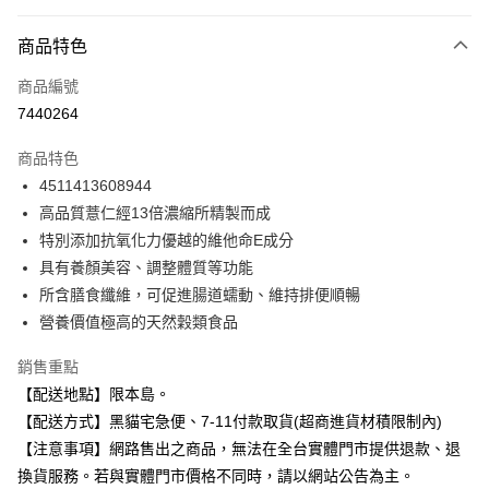
超商取貨付款
商品特色
LINE Pay
商品編號
Apple Pay
7440264
街口支付
商品特色
悠遊付
4511413608944
Google Pay
高品質薏仁經13倍濃縮所精製而成
特別添加抗氧化力優越的維他命E成分
全盈+PAY
具有養顏美容、調整體質等功能
大哥付你分期
所含膳食纖維，可促進腸道蠕動、維持排便順暢
相關說明
營養價值極高的天然穀類食品
【大哥付你分期使用說明】
ATM付款
1.本服務由台灣大哥大提供，台灣大哥大用戶可立即使用無須另外申請。
銷售重點
2.付款方式選擇「大哥付你分期」，訂單成立後會自動跳轉到大哥付的交易
【配送地點】限本島。
流程，驗證手機門號後，選擇欲分期的期數、繳款截止日，確認付款後即完
運送方式
成交易。
【配送方式】黑貓宅急便、7-11付款取貨(超商進貨材積限制內)
3.實際核准額度、可分期數及費用金額請依後續交易確認頁面所載為準。
全家取貨付款
【注意事項】網路售出之商品，無法在全台實體門市提供退款、退
4.訂單成立30分鐘內，如未前往確認交易或遇審核未通過，訂單將自動取
每筆NT$100，滿NT$899(含以上)免運費
換貨服務。若與實體門市價格不同時，請以網站公告為主。
消。如遇「轉專審核」未通過狀況，表示未達大哥付你分期系統評分，恕無