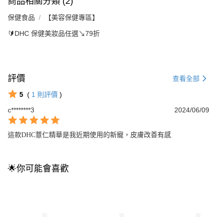
商品相關分類 (2)
保健食品
【美容保健專區】
🔰DHC 保健美妝品任選↘79折
評價
查看全部
5
(
1
則評價
)
c********3
2024/06/09
這款DHC薏仁精華是我近期使用的新寵，皮膚改善有感
🌟你可能會喜歡