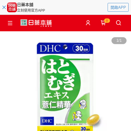
日藥本舖
開啟APP
立刻使用官方APP
0
1
/
1