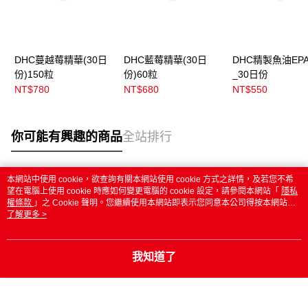
DHC蔓越莓精華(30日
DHC藍莓精華(30日
DHC精製魚油EPA
份)150粒
份)60粒
_30日份
NT$780
NT$680
NT$550
你可能有興趣的商品
全站排行
本網站中使用 cookie，欲查詢有關本網站使用 cookie 方式之詳情，及若您不希
熱門標籤
望在電腦上使用 cookie 時應如何變更電腦的 cookie 設定，請參閱本網站「
隱私
權條款
」之 Cookie 聲明。您繼續使用本網站即表示您同意本公司得按本網站使
用條款之 Cookie 聲明使用 cookie。
了解更多 >
我知道了