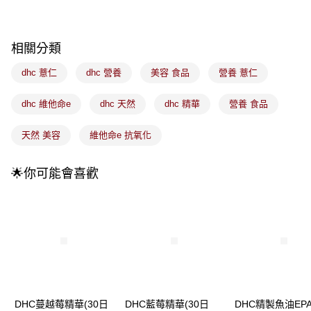
法說明評估內容。
付款後全家取貨
【繳款方式說明】
1.分期款項不併入電信帳單，「大哥付你分期」於每月結算日後寄送繳費提
每筆NT$100，滿NT$899(含以上)免運費
醒簡訊。
相關分類
2.透過簡訊連結打開帳單後，可選擇「超商條碼／台灣大直營門市／銀行轉
7-11取貨付款
帳／街口支付／iPASS MONEY」等通路繳費。
dhc 薏仁
dhc 營養
美容 食品
營養 薏仁
每筆NT$100，滿NT$899(含以上)免運費
【注意事項】
dhc 維他命e
dhc 天然
dhc 精華
營養 食品
付款後7-11取貨
1.本服務係由「台灣大哥大股份有限公司」（以下簡稱本公司）所提供，讓
用戶於交易時，得透過本服務購買商品或服務，並由商店將買賣／分期付款
每筆NT$100，滿NT$899(含以上)免運費
買賣價金債權讓與本公司後，依約使用本公司帳單繳交帳款。
天然 美容
維他命e 抗氧化
2.基於同意付款使用「大哥付你分期」之契約關係目的，商店將以您的個人
宅配
資料（包含姓名、電話或地址）提供予台灣大哥大進項蒐集、處理及利用，
由本公司與您本人進行分期帳單所需資料之確認、核對及更正。
每筆NT$100，滿NT$899(含以上)免運費
🌟你可能會喜歡
3.完整用戶服務條款，請詳閱以下連結：
https://oppay.tw/userRule
宅配(離島)
每筆NT$300，滿NT$3,000(含以上)免運費
付款後門市自取
每筆NT$100，滿NT$399(含以上)免運費
DHC蔓越莓精華(30日
DHC藍莓精華(30日
DHC精製魚油EPA