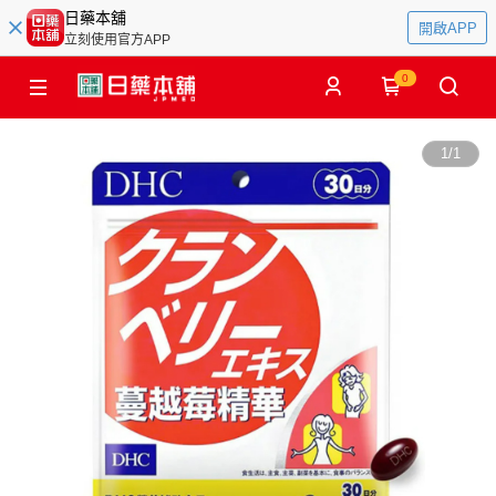
日藥本舖
開啟APP
立刻使用官方APP
0
1
/
1