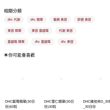
法說明評估內容。
付款後全家取貨
【繳款方式說明】
相關分類
1.分期款項不併入電信帳單，「大哥付你分期」於每月結算日後寄送繳費提
每筆NT$100，滿NT$899(含以上)免運費
醒簡訊。
dhc 代謝
dhc 精華
養顏 美容
舒適 美容
2.透過簡訊連結打開帳單後，可選擇「超商條碼／台灣大直營門市／銀行轉
7-11取貨付款
帳／街口支付／iPASS MONEY」等通路繳費。
每筆NT$100，滿NT$899(含以上)免運費
美容 精華
美容 蔓越莓
代謝 美容
【注意事項】
付款後7-11取貨
1.本服務係由「台灣大哥大股份有限公司」（以下簡稱本公司）所提供，讓
蔓越莓 精華
dhc 蔓越莓
dhc 美容
用戶於交易時，得透過本服務購買商品或服務，並由商店將買賣／分期付款
每筆NT$100，滿NT$899(含以上)免運費
買賣價金債權讓與本公司後，依約使用本公司帳單繳交帳款。
2.基於同意付款使用「大哥付你分期」之契約關係目的，商店將以您的個人
宅配
🌟你可能會喜歡
資料（包含姓名、電話或地址）提供予台灣大哥大進項蒐集、處理及利用，
由本公司與您本人進行分期帳單所需資料之確認、核對及更正。
每筆NT$100，滿NT$899(含以上)免運費
3.完整用戶服務條款，請詳閱以下連結：
https://oppay.tw/userRule
宅配(離島)
每筆NT$300，滿NT$3,000(含以上)免運費
付款後門市自取
每筆NT$100，滿NT$399(含以上)免運費
DHC藍莓精華(30日
DHC薏仁精華(30日
DHC維他命D_30
份)60粒
份)30粒
_30日份