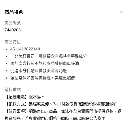
超商取貨付款
商品特色
LINE Pay
商品編號
Apple Pay
7440263
街口支付
商品特色
悠遊付
4511413622148
Google Pay
「北美紅寶石」蔓越莓含有獨特奎寧酸成分
添加富含鋅及不飽和脂肪酸的南瓜籽油
全盈+PAY
促進水分代謝及養顏美容等功能
大哥付你分期
讓您常保如廁清爽舒適，美麗更加倍
相關說明
銷售重點
【大哥付你分期使用說明】
ATM付款
1.本服務由台灣大哥大提供，台灣大哥大用戶可立即使用無須另外申請。
【配送地點】限本島。
2.付款方式選擇「大哥付你分期」，訂單成立後會自動跳轉到大哥付的交易
【配送方式】黑貓宅急便、7-11付款取貨(超商進貨材積限制內)
流程，驗證手機門號後，選擇欲分期的期數、繳款截止日，確認付款後即完
運送方式
成交易。
【注意事項】網路售出之商品，無法在全台實體門市提供退款、退
3.實際核准額度、可分期數及費用金額請依後續交易確認頁面所載為準。
全家取貨付款
換貨服務。若與實體門市價格不同時，請以網站公告為主。
4.訂單成立30分鐘內，如未前往確認交易或遇審核未通過，訂單將自動取
每筆NT$100，滿NT$899(含以上)免運費
消。如遇「轉專審核」未通過狀況，表示未達大哥付你分期系統評分，恕無