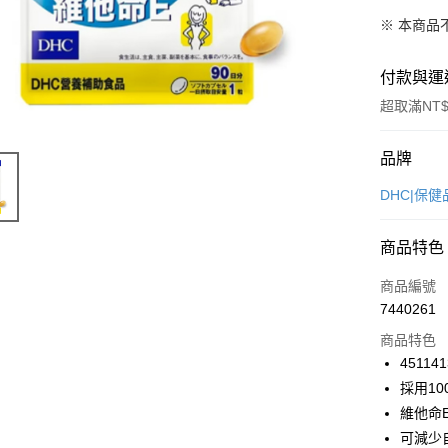
※ 本商品
付款與運
超取滿NT$
付款方式
品牌
信用卡一
DHC|保
超商取貨
商品特色
LINE Pay
商品編號
Apple Pay
7440261
商品特色
街口支付
451141
悠遊付
採用1
維他命
Google Pa
可減少