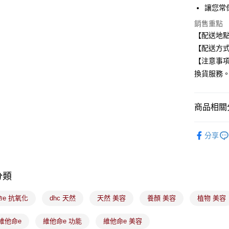
全盈+PAY
讓您常
大哥付你
銷售重點
相關說明
【配送地
【大哥付
【配送方式
ATM付款
1.本服務
【注意事
2.付款方
流程，驗
換貨服務
完成交易
運送方式
3.實際核
4.訂單成
全家取貨
商品相關分
消。如遇
每筆NT$1
無法說明
保健食品
【繳款方
分享
付款後全
1.分期款
🔰DHC 
醒簡訊。
每筆NT$1
2.透過簡
帳／街口支
7-11取貨
分類
【注意事
每筆NT$1
1.本服務
e 抗氧化
dhc 天然
天然 美容
養顏 美容
植物 美容
用戶於交
付款後7-1
款買賣價
每筆NT$1
2.基於同
維他命e
維他命e 功能
維他命e 美容
資料（包