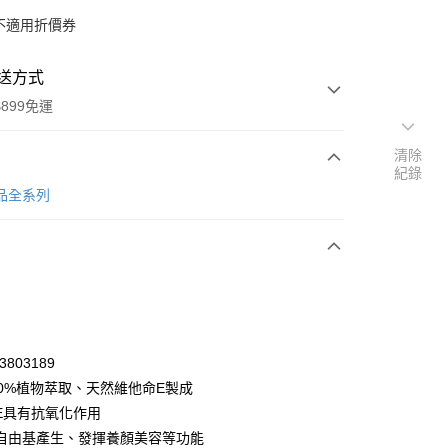
不適用折價券
送方式
899免運
清除
紀錄
次付款
健品全系列
付款
3803189
00%植物萃取、天然維他命E製成
E具有抗氧化作用
y
自由基產生、發揮養顏美容等功能