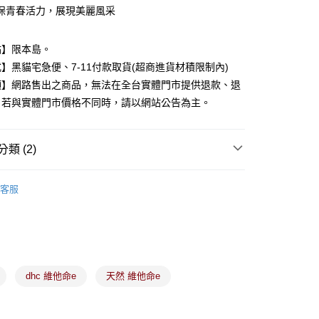
保青春活力，展現美麗風采
分期
點】限本島。
你分期使用說明】
】黑貓宅急便、7-11付款取貨(超商進貨材積限制內)
由台灣大哥大提供，台灣大哥大用戶可立即使用無須另外申請。
項】網路售出之商品，無法在全台實體門市提供退款、退
式選擇「大哥付你分期」，訂單成立後會自動跳轉到大哥付的交易
證手機門號後，選擇欲分期的期數、繳款截止日，確認付款後即
。若與實體門市價格不同時，請以網站公告為主。
。
准額度、可分期數及費用金額請依後續交易確認頁面所載為準。
立30分鐘內，如未前往確認交易或遇審核未通過，訂單將自動取
付款
類 (2)
「轉專審核」未通過狀況，表示未達大哥付你分期系統評分，恕
00，滿NT$899(含以上)免運費
評估內容。
式說明】
成人保健食品
客服
家取貨
項不併入電信帳單，「大哥付你分期」於每月結算日後寄送繳費提
保健美妝品任選↘79折
00，滿NT$899(含以上)免運費
訊連結打開帳單後，可選擇「超商條碼／台灣大直營門市／銀行轉
付／iPASS MONEY」等通路繳費。
付款
項】
00，滿NT$899(含以上)免運費
係由「台灣大哥大股份有限公司」（以下簡稱本公司）所提供，讓
dhc 維他命e
天然 維他命e
易時，得透過本服務購買商品或服務，並由商店將買賣／分期付
1取貨
金債權讓與本公司後，依約使用本公司帳單繳交帳款。
00，滿NT$899(含以上)免運費
意付款使用「大哥付你分期」之契約關係目的，商店將以您的個人
含姓名、電話或地址）提供予台灣大哥大進項蒐集、處理及利