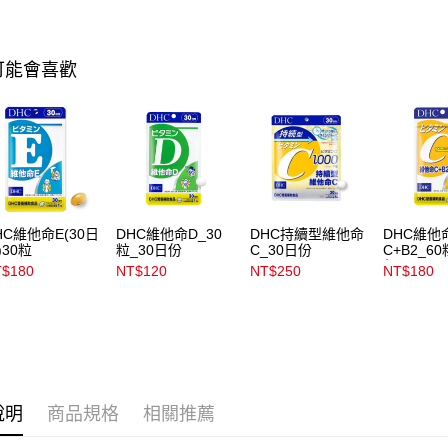
宅配
用，由本
3.完整用
每筆NT$1
可能會喜歡
宅配(離島)
每筆NT$3
付款後門
每筆NT$1
HC維他命E(30日
DHC維他命D_30
DHC持續型維他命
DHC維他
)30粒
粒_30日份
C_30日份
C+B2_60
份
$180
NT$120
NT$250
NT$180
說明
商品規格
相關推薦