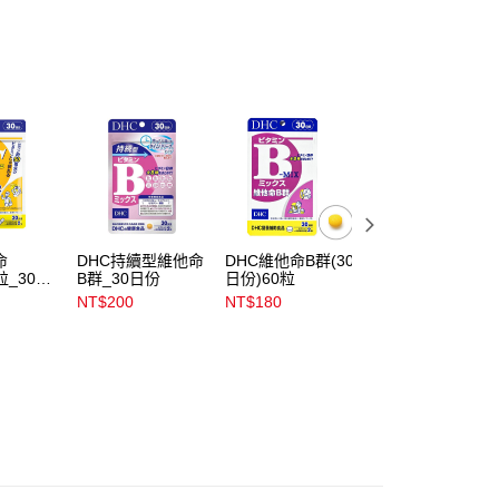
公司與您本人進行分期帳單所需資料之確認、核對及更正。
戶服務條款，請詳閱以下連結：
https://oppay.tw/userRule
00，滿NT$899(含以上)免運費
00，滿NT$3,000(含以上)免運費
市自取
00，滿NT$399(含以上)免運費
命
DHC持續型維他命
DHC維他命B群(30
DHC維他命B群(9
粒_30日
B群_30日份
日份)60粒
日份)-180粒
NT$200
NT$180
NT$450