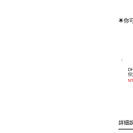
🌟你
D
份
NT
詳細