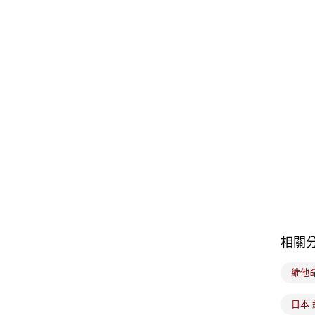
相關
維他命
日本 