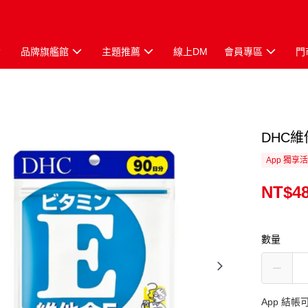
品牌旗艦館
主題推薦
線上DM
會員專區
門
DHC維
App 獨享
NT$4
數量
App 結