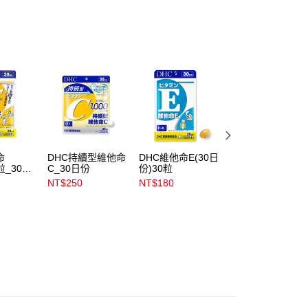
含姓名、電話或地址）提供予台灣大哥大進項蒐集、處理及利
公司與您本人進行分期帳單所需資料之確認、核對及更正。
戶服務條款，請詳閱以下連結：
https://oppay.tw/userRule
00，滿NT$899(含以上)免運費
00，滿NT$3,000(含以上)免運費
市自取
00，滿NT$399(含以上)免運費
命
DHC持續型維他命
DHC維他命E(30日
DHC維他命E(90
粒_30日
C_30日份
份)30粒
份)-90粒
NT$250
NT$180
NT$480