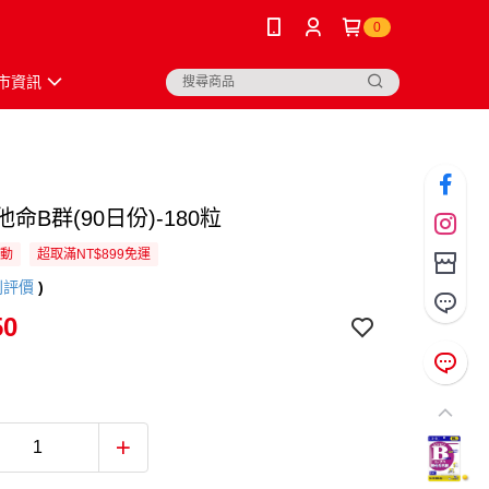
0
市資訊
他命B群(90日份)-180粒
活動
超取滿NT$899免運
則評價
)
50