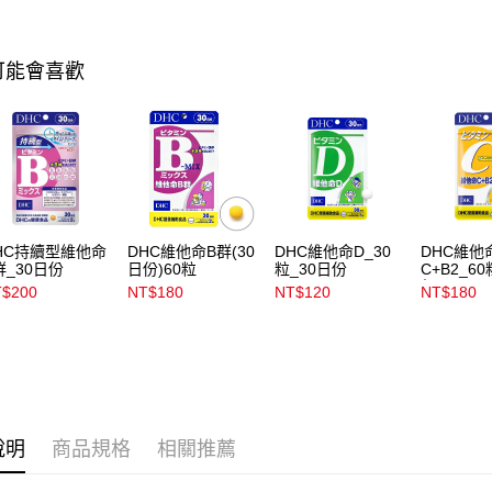
資料（包
宅配
用，由本
3.完整用
每筆NT$1
可能會喜歡
宅配(離島)
每筆NT$3
付款後門
每筆NT$1
HC持續型維他命
DHC維他命B群(30
DHC維他命D_30
DHC維他
群_30日份
日份)60粒
粒_30日份
C+B2_60
份
$200
NT$180
NT$120
NT$180
說明
商品規格
相關推薦