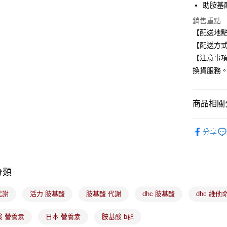
助胺基
全盈+PAY
銷售重點
大哥付你
【配送地
相關說明
【配送方式
【大哥付
【注意事
ATM付款
1.本服務
換貨服務
2.付款方
流程，驗
完成交易
運送方式
3.實際核
商品相關分
4.訂單成
全家取貨
消。如遇
保健食品
每筆NT$1
無法說明
分享
【繳款方
🔰DHC 
付款後全
1.分期款
醒簡訊。
每筆NT$1
2.透過簡
分類
帳／街口支
7-11取貨
【注意事
每筆NT$1
 代謝
活力 胺基酸
胺基酸 代謝
dhc 胺基酸
dhc 維他
1.本服務
用戶於交
付款後7-1
酸 營養素
日本 營養素
胺基酸 b群
款買賣價
每筆NT$1
2.基於同