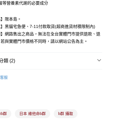
酸等營養素代謝的必要成分
分期
點】限本島。
】黑貓宅急便、7-11付款取貨(超商進貨材積限制內)
你分期使用說明】
項】網路售出之商品，無法在全台實體門市提供退款、退
由台灣大哥大提供，台灣大哥大用戶可立即使用無須另外申請。
。若與實體門市價格不同時，請以網站公告為主。
式選擇「大哥付你分期」，訂單成立後會自動跳轉到大哥付的交易
證手機門號後，選擇欲分期的期數、繳款截止日，確認付款後即
。
准額度、可分期數及費用金額請依後續交易確認頁面所載為準。
類 (2)
立30分鐘內，如未前往確認交易或遇審核未通過，訂單將自動取
付款
「轉專審核」未通過狀況，表示未達大哥付你分期系統評分，恕
成人保健食品
00，滿NT$899(含以上)免運費
評估內容。
客服
式說明】
保健美妝品任選↘79折
家取貨
項不併入電信帳單，「大哥付你分期」於每月結算日後寄送繳費提
00，滿NT$899(含以上)免運費
訊連結打開帳單後，可選擇「超商條碼／台灣大直營門市／銀行轉
付／iPASS MONEY」等通路繳費。
付款
項】
00，滿NT$899(含以上)免運費
命b群
日本 維他命b群
b群 攝取
係由「台灣大哥大股份有限公司」（以下簡稱本公司）所提供，讓
易時，得透過本服務購買商品或服務，並由商店將買賣／分期付
1取貨
金債權讓與本公司後，依約使用本公司帳單繳交帳款。
00，滿NT$899(含以上)免運費
意付款使用「大哥付你分期」之契約關係目的，商店將以您的個人