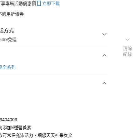
帳可享專屬活動優惠價
立即下載
不適用折價券
送方式
899免運
清除
紀錄
次付款
健品全系列
付款
3404003
例添加9種營養素
取可常保充沛活力，讓您天天神采奕奕
y