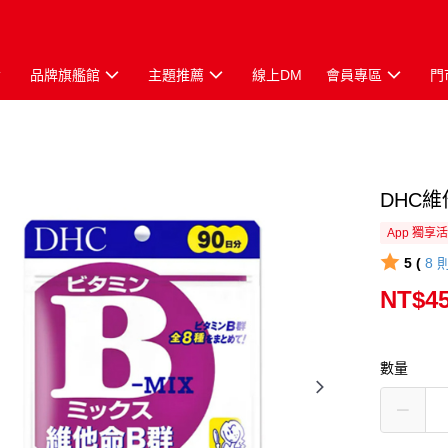
品牌旗艦館
主題推薦
線上DM
會員專區
門
DHC維
App 獨享
5 (
8
NT$4
數量