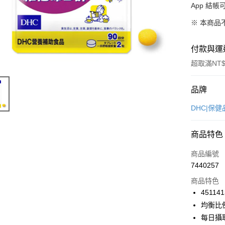
App 結
※ 本商品
付款與運
超取滿NT$
付款方式
品牌
信用卡一
DHC|保
超商取貨
商品特色
LINE Pay
商品編號
Apple Pay
7440257
商品特色
街口支付
451141
悠遊付
均衡比
每日攝
Google Pa