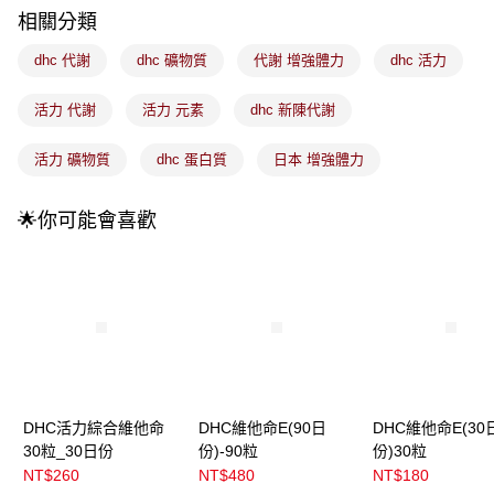
法說明評估內容。
相關分類
付款後全家取貨
【繳款方式說明】
1.分期款項不併入電信帳單，「大哥付你分期」於每月結算日後寄送繳費提
每筆NT$100，滿NT$899(含以上)免運費
dhc 代謝
dhc 礦物質
代謝 增強體力
dhc 活力
醒簡訊。
2.透過簡訊連結打開帳單後，可選擇「超商條碼／台灣大直營門市／銀行轉
7-11取貨付款
帳／街口支付／iPASS MONEY」等通路繳費。
活力 代謝
活力 元素
dhc 新陳代謝
每筆NT$100，滿NT$899(含以上)免運費
【注意事項】
活力 礦物質
dhc 蛋白質
日本 增強體力
付款後7-11取貨
1.本服務係由「台灣大哥大股份有限公司」（以下簡稱本公司）所提供，讓
用戶於交易時，得透過本服務購買商品或服務，並由商店將買賣／分期付款
每筆NT$100，滿NT$899(含以上)免運費
買賣價金債權讓與本公司後，依約使用本公司帳單繳交帳款。
🌟你可能會喜歡
2.基於同意付款使用「大哥付你分期」之契約關係目的，商店將以您的個人
宅配
資料（包含姓名、電話或地址）提供予台灣大哥大進項蒐集、處理及利用，
由本公司與您本人進行分期帳單所需資料之確認、核對及更正。
每筆NT$100，滿NT$899(含以上)免運費
3.完整用戶服務條款，請詳閱以下連結：
https://oppay.tw/userRule
宅配(離島)
每筆NT$300，滿NT$3,000(含以上)免運費
付款後門市自取
每筆NT$100，滿NT$399(含以上)免運費
DHC活力綜合維他命
DHC維他命E(90日
DHC維他命E(30
30粒_30日份
份)-90粒
份)30粒
NT$260
NT$480
NT$180