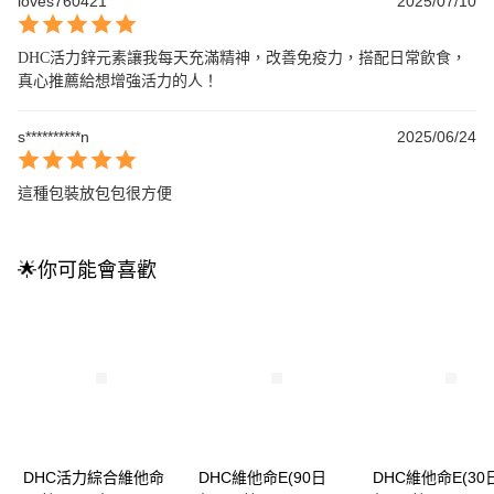
loves760421
2025/07/10
DHC活力鋅元素讓我每天充滿精神，改善免疫力，搭配日常飲食，
真心推薦給想增強活力的人！
s**********n
2025/06/24
這種包裝放包包很方便
🌟你可能會喜歡
DHC活力綜合維他命
DHC維他命E(90日
DHC維他命E(30