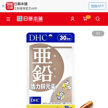
日藥本舖
開啟APP
立刻使用官方APP
0
1
/
1