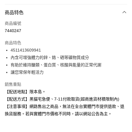
超商取貨付款
商品特色
LINE Pay
商品編號
Apple Pay
7440247
街口支付
商品特色
悠遊付
4511413609941
Google Pay
內含可增強體力的鋅、鉻、硒等礦物質成分
有助於維持醣類、蛋白質、核酸與能量的正常代謝
全盈+PAY
讓您常保年輕活力
大哥付你分期
銷售重點
相關說明
【配送地點】限本島。
【大哥付你分期使用說明】
ATM付款
1.本服務由台灣大哥大提供，台灣大哥大用戶可立即使用無須另外申請。
【配送方式】黑貓宅急便、7-11付款取貨(超商進貨材積限制內)
2.付款方式選擇「大哥付你分期」，訂單成立後會自動跳轉到大哥付的交易
【注意事項】網路售出之商品，無法在全台實體門市提供退款、退
流程，驗證手機門號後，選擇欲分期的期數、繳款截止日，確認付款後即完
運送方式
成交易。
換貨服務。若與實體門市價格不同時，請以網站公告為主。
3.實際核准額度、可分期數及費用金額請依後續交易確認頁面所載為準。
全家取貨付款
4.訂單成立30分鐘內，如未前往確認交易或遇審核未通過，訂單將自動取
每筆NT$100，滿NT$899(含以上)免運費
消。如遇「轉專審核」未通過狀況，表示未達大哥付你分期系統評分，恕無