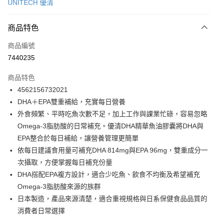
UNITECH 優清
超商取貨付款
商品特色
LINE Pay
商品編號
Apple Pay
7440235
街口支付
商品特色
悠遊付
4562156732021
Google Pay
DHA＋EPA雙重補給，充實每日營養
外食頻繁、平時吃魚次數不足，加上工作與課業忙碌，容易忽略
全盈+PAY
Omega-3脂肪酸的日常補充。優清DHA精華魚油膠囊將DHA與
大哥付你分期
EPA整合於每日補給，讓營養管理更簡單
相關說明
依每日建議食用量可補充DHA 814mg與EPA 96mg，雙重成分一
【大哥付你分期使用說明】
次攝取，方便掌握每日補充份量
ATM付款
1.本服務由台灣大哥大提供，台灣大哥大用戶可立即使用無須另外申請。
DHA搭配EPA複方設計，適合少吃魚、飲食不均衡及希望補充
2.付款方式選擇「大哥付你分期」，訂單成立後會自動跳轉到大哥付的交易
流程，驗證手機門號後，選擇欲分期的期數、繳款截止日，確認付款後即完
Omega-3脂肪酸來源的族群
運送方式
成交易。
日本製造，產品來源清楚，適合重視規格與日系保健食品品質的
3.實際核准額度、可分期數及費用金額請依後續交易確認頁面所載為準。
全家取貨付款
消費者日常選擇
4.訂單成立30分鐘內，如未前往確認交易或遇審核未通過，訂單將自動取