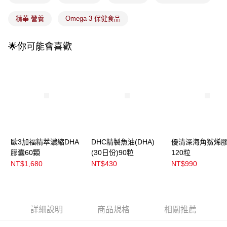
精華 營養
Omega-3 保健食品
🌟你可能會喜歡
歐3加福精萃濃縮DHA
DHC精製魚油(DHA)
優清深海角鯊烯
膠囊60顆
(30日份)90粒
120粒
NT$1,680
NT$430
NT$990
詳細說明
商品規格
相關推薦