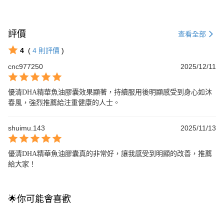
評價
查看全部
4
(
4
則評價
)
cnc977250
2025/12/11
優清DHA精華魚油膠囊效果顯著，持續服用後明顯感受到身心如沐
春風，強烈推薦給注重健康的人士。
shuimu.143
2025/11/13
優清DHA精華魚油膠囊真的非常好，讓我感受到明顯的改善，推薦
給大家！
🌟你可能會喜歡