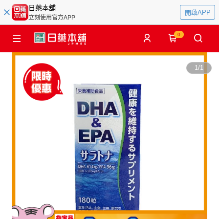
日藥本舖
開啟APP
立刻使用官方APP
0
1
/
1