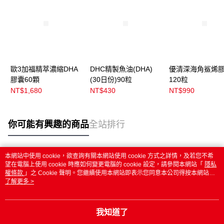
歐3加福精萃濃縮DHA
DHC精製魚油(DHA)
優清深海角鯊烯
膠囊60顆
(30日份)90粒
120粒
NT$1,680
NT$430
NT$990
你可能有興趣的商品
全站排行
本網站中使用 cookie，欲查詢有關本網站使用 cookie 方式之詳情，及若您不希
熱門標籤
望在電腦上使用 cookie 時應如何變更電腦的 cookie 設定，請參閱本網站「
隱私
權條款
」之 Cookie 聲明。您繼續使用本網站即表示您同意本公司得按本網站使
用條款之 Cookie 聲明使用 cookie。
了解更多 >
我知道了