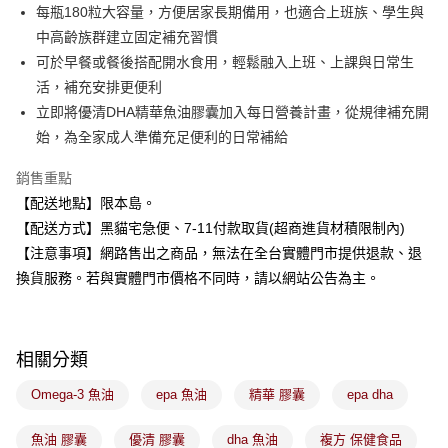
每筆NT$100，滿NT$899(含以上)免運費
消。如遇「轉專審核」未通過狀況，表示未達大哥付你分期系統評分，恕無
每瓶180粒大容量，方便居家長期備用，也適合上班族、學生與
法說明評估內容。
中高齡族群建立固定補充習慣
付款後全家取貨
【繳款方式說明】
1.分期款項不併入電信帳單，「大哥付你分期」於每月結算日後寄送繳費提
可於早餐或餐後搭配開水食用，輕鬆融入上班、上課與日常生
每筆NT$100，滿NT$899(含以上)免運費
醒簡訊。
活，補充安排更便利
2.透過簡訊連結打開帳單後，可選擇「超商條碼／台灣大直營門市／銀行轉
7-11取貨付款
立即將優清DHA精華魚油膠囊加入每日營養計畫，從規律補充開
帳／街口支付／iPASS MONEY」等通路繳費。
每筆NT$100，滿NT$899(含以上)免運費
始，為全家成人準備充足便利的日常補給
【注意事項】
付款後7-11取貨
1.本服務係由「台灣大哥大股份有限公司」（以下簡稱本公司）所提供，讓
銷售重點
用戶於交易時，得透過本服務購買商品或服務，並由商店將買賣／分期付款
每筆NT$100，滿NT$899(含以上)免運費
【配送地點】限本島。
買賣價金債權讓與本公司後，依約使用本公司帳單繳交帳款。
2.基於同意付款使用「大哥付你分期」之契約關係目的，商店將以您的個人
【配送方式】黑貓宅急便、7-11付款取貨(超商進貨材積限制內)
宅配
資料（包含姓名、電話或地址）提供予台灣大哥大進項蒐集、處理及利用，
【注意事項】網路售出之商品，無法在全台實體門市提供退款、退
由本公司與您本人進行分期帳單所需資料之確認、核對及更正。
每筆NT$100，滿NT$899(含以上)免運費
3.完整用戶服務條款，請詳閱以下連結：
https://oppay.tw/userRule
換貨服務。若與實體門市價格不同時，請以網站公告為主。
宅配(離島)
每筆NT$300，滿NT$3,000(含以上)免運費
相關分類
付款後門市自取
每筆NT$100，滿NT$399(含以上)免運費
Omega-3 魚油
epa 魚油
精華 膠囊
epa dha
魚油 膠囊
優清 膠囊
dha 魚油
複方 保健食品