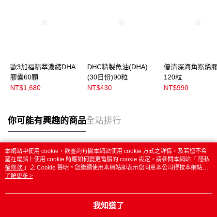
歐3加福精萃濃縮DHA
DHC精製魚油(DHA)
優清深海角鯊烯
膠囊60顆
(30日份)90粒
120粒
NT$1,680
NT$430
NT$990
你可能有興趣的商品
全站排行
本網站中使用 cookie，欲查詢有關本網站使用 cookie 方式之詳情，及若您不希
熱門標籤
望在電腦上使用 cookie 時應如何變更電腦的 cookie 設定，請參閱本網站「
隱私
權條款
」之 Cookie 聲明。您繼續使用本網站即表示您同意本公司得按本網站使
用條款之 Cookie 聲明使用 cookie。
了解更多 >
我知道了