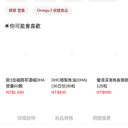
精華 營養
Omega-3 保健食品
🌟你可能會喜歡
歐3加福精萃濃縮DHA
DHC精製魚油(DHA)
優清深海角鯊烯
膠囊60顆
(30日份)90粒
120粒
NT$1,680
NT$430
NT$990
詳細說明
商品規格
相關推薦