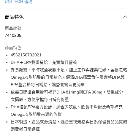
UNITECH 優清
超商取貨付款
商品特色
LINE Pay
商品編號
Apple Pay
7440235
街口支付
商品特色
悠遊付
4562156732021
Google Pay
DHA＋EPA雙重補給，充實每日營養
外食頻繁、平時吃魚次數不足，加上工作與課業忙碌，容易忽略
全盈+PAY
Omega-3脂肪酸的日常補充。優清DHA精華魚油膠囊將DHA與
大哥付你分期
EPA整合於每日補給，讓營養管理更簡單
相關說明
依每日建議食用量可補充DHA 814mg與EPA 96mg，雙重成分一
【大哥付你分期使用說明】
次攝取，方便掌握每日補充份量
ATM付款
1.本服務由台灣大哥大提供，台灣大哥大用戶可立即使用無須另外申請。
DHA搭配EPA複方設計，適合少吃魚、飲食不均衡及希望補充
2.付款方式選擇「大哥付你分期」，訂單成立後會自動跳轉到大哥付的交易
流程，驗證手機門號後，選擇欲分期的期數、繳款截止日，確認付款後即完
Omega-3脂肪酸來源的族群
運送方式
成交易。
日本製造，產品來源清楚，適合重視規格與日系保健食品品質的
3.實際核准額度、可分期數及費用金額請依後續交易確認頁面所載為準。
全家取貨付款
消費者日常選擇
4.訂單成立30分鐘內，如未前往確認交易或遇審核未通過，訂單將自動取