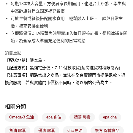
每筆NT$100，滿NT$899(含以上)免運費
消。如遇「轉專審核」未通過狀況，表示未達大哥付你分期系統評分，恕無
每瓶180粒大容量，方便居家長期備用，也適合上班族、學生與
法說明評估內容。
中高齡族群建立固定補充習慣
付款後全家取貨
【繳款方式說明】
1.分期款項不併入電信帳單，「大哥付你分期」於每月結算日後寄送繳費提
可於早餐或餐後搭配開水食用，輕鬆融入上班、上課與日常生
每筆NT$100，滿NT$899(含以上)免運費
醒簡訊。
活，補充安排更便利
2.透過簡訊連結打開帳單後，可選擇「超商條碼／台灣大直營門市／銀行轉
7-11取貨付款
立即將優清DHA精華魚油膠囊加入每日營養計畫，從規律補充開
帳／街口支付／iPASS MONEY」等通路繳費。
每筆NT$100，滿NT$899(含以上)免運費
始，為全家成人準備充足便利的日常補給
【注意事項】
付款後7-11取貨
1.本服務係由「台灣大哥大股份有限公司」（以下簡稱本公司）所提供，讓
銷售重點
用戶於交易時，得透過本服務購買商品或服務，並由商店將買賣／分期付款
每筆NT$100，滿NT$899(含以上)免運費
【配送地點】限本島。
買賣價金債權讓與本公司後，依約使用本公司帳單繳交帳款。
2.基於同意付款使用「大哥付你分期」之契約關係目的，商店將以您的個人
【配送方式】黑貓宅急便、7-11付款取貨(超商進貨材積限制內)
宅配
資料（包含姓名、電話或地址）提供予台灣大哥大進項蒐集、處理及利用，
【注意事項】網路售出之商品，無法在全台實體門市提供退款、退
由本公司與您本人進行分期帳單所需資料之確認、核對及更正。
每筆NT$100，滿NT$899(含以上)免運費
3.完整用戶服務條款，請詳閱以下連結：
https://oppay.tw/userRule
換貨服務。若與實體門市價格不同時，請以網站公告為主。
宅配(離島)
每筆NT$300，滿NT$3,000(含以上)免運費
相關分類
付款後門市自取
每筆NT$100，滿NT$399(含以上)免運費
Omega-3 魚油
epa 魚油
精華 膠囊
epa dha
魚油 膠囊
優清 膠囊
dha 魚油
複方 保健食品