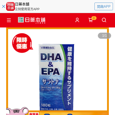
日藥本舖
開啟APP
立刻使用官方APP
0
1
/
1