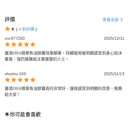
評價
查看全部
4
(
4
則評價
)
cnc977250
2025/12/11
優清DHA精華魚油膠囊效果顯著，持續服用後明顯感受到身心如沐
春風，強烈推薦給注重健康的人士。
shuimu.143
2025/11/13
優清DHA精華魚油膠囊真的非常好，讓我感受到明顯的改善，推薦
給大家！
🌟你可能會喜歡