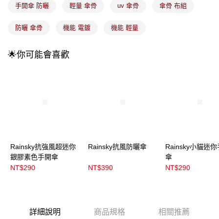
醒簡訊。
手開傘 防曬
輕量 傘骨
uv 傘骨
傘骨 布組
2.透過簡訊連結打開帳單後，可選擇「超商條碼／台灣大直營門市／銀行轉
7-11取貨付款
帳／街口支付／iPASS MONEY」等通路繳費。
防曬 傘骨
機能 電鍍
機能 輕量
每筆NT$100，滿NT$899(含以上)免運費
【注意事項】
付款後7-11取貨
1.本服務係由「台灣大哥大股份有限公司」（以下簡稱本公司）所提供，讓
🌟你可能會喜歡
用戶於交易時，得透過本服務購買商品或服務，並由商店將買賣／分期付款
每筆NT$100，滿NT$899(含以上)免運費
買賣價金債權讓與本公司後，依約使用本公司帳單繳交帳款。
2.基於同意付款使用「大哥付你分期」之契約關係目的，商店將以您的個人
宅配
資料（包含姓名、電話或地址）提供予台灣大哥大進項蒐集、處理及利用，
由本公司與您本人進行分期帳單所需資料之確認、核對及更正。
每筆NT$100，滿NT$899(含以上)免運費
3.完整用戶服務條款，請詳閱以下連結：
https://oppay.tw/userRule
宅配(離島)
每筆NT$300，滿NT$3,000(含以上)免運費
付款後門市自取
Rainsky抗強風超迷你
Rainsky抗風防曬傘
Rainsky小貓迷
每筆NT$100，滿NT$399(含以上)免運費
銀膠素色手開傘
傘
NT$290
NT$390
NT$290
詳細說明
商品規格
相關推薦