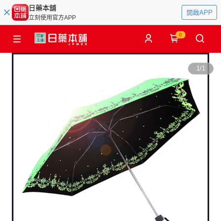
日藥本舖
開啟APP
立刻使用官方APP
0
1
/
1