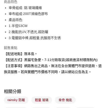
商品特色
Apple Pay
傘骨組成: 鋁 玻璃纖維
傘布組成:200T滌綸色膠布
街口支付
產品特色:
悠遊付
1.半徑53CM
2.機能抗UV,不透光,超防曬
Google Pay
3.電鍍鋁中棒,超輕量,抗酸雨不生锈
全盈+PAY
銷售重點
大哥付你分期
【配送地點】限本島。
相關說明
【配送方式】黑貓宅急便、7-11付款取貨(超商進貨材積限制內)
【大哥付你分期使用說明】
【注意事項】網路售出之商品，無法在全台實體門市提供退款、退
ATM付款
1.本服務由台灣大哥大提供，台灣大哥大用戶可立即使用無須另外申請。
2.付款方式選擇「大哥付你分期」，訂單成立後會自動跳轉到大哥付的交易
換貨服務。若與實體門市價格不同時，請以網站公告為主。
流程，驗證手機門號後，選擇欲分期的期數、繳款截止日，確認付款後即完
運送方式
成交易。
3.實際核准額度、可分期數及費用金額請依後續交易確認頁面所載為準。
全家取貨付款
4.訂單成立30分鐘內，如未前往確認交易或遇審核未通過，訂單將自動取
相關分類
每筆NT$100，滿NT$899(含以上)免運費
消。如遇「轉專審核」未通過狀況，表示未達大哥付你分期系統評分，恕無
法說明評估內容。
rainsky 防曬
輕量 玻璃
傘骨 機能
付款後全家取貨
【繳款方式說明】
1.分期款項不併入電信帳單，「大哥付你分期」於每月結算日後寄送繳費提
每筆NT$100，滿NT$899(含以上)免運費